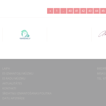
«
1
..
40
41
42
43
44
45
LAIPA
BIEDRĪ
ES IZMANTOJU MŪZIKU
MISAS 
ES RADU MŪZIKU
TEL. 6
AKTUALITĀTES
KONTAKTI
SĪKDATŅU IZMANTOŠANAS POLITIKA
DATU APSTRĀDE