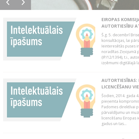
EIROPAS KOMISIJ
AUTORTIESĪBU A
Š.g. 5. decembrī Bris
konsultācijas, lai pār
Ieinteresētās puses i
noradītas Ziņojumā pa
(IP/12/1394), t.i., aut
izņēmumi digitālajā la
AUTORTIESĪBAS: 
LICENCĒŠANU VI
Šodien, 2014. gada 4.
pieņemta kompromisa
Padomes direktīvai pa
pārvaldījumu un muzik
licencēšanu Eiropas ie
gadus un tas...