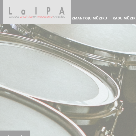
IZMANTOJU MŪZIKU
RADU MŪZIK