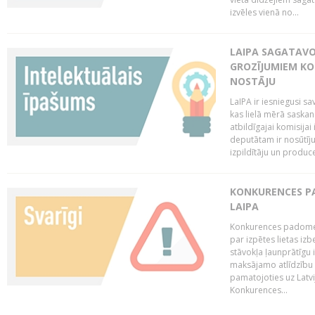
izvēles vienā no...
LAIPA SAGATAVO
GROZĪJUMIEM KO
NOSTĀJU
LaIPA ir iesniegusi s
kas lielā mērā saskan
atbildīgajai komisija
deputātam ir nosūtīju
izpildītāju un produc
KONKURENCES PA
LAIPA
Konkurences padome 
par izpētes lietas iz
stāvokļa ļaunprātīgu
maksājamo atlīdzību 
pamatojoties uz Latv
Konkurences...