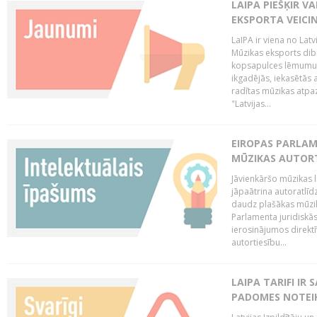
LAIPA PIEŠĶIR V
EKSPORTA VEICI
LaIPA ir viena no Latv
Mūzikas eksports dib
kopsapulces lēmumu, 
ikgadējās, iekasētās 
radītas mūzikas atpaz
"Latvijas...
EIROPAS PARLAM
MŪZIKAS AUTORT
Jāvienkāršo mūzikas l
jāpaātrina autoratlīd
daudz plašākas mūzik
Parlamenta juridiskā
ierosinājumos direktī
autortiesību...
LAIPA TARIFI IR
PADOMES NOTEIK