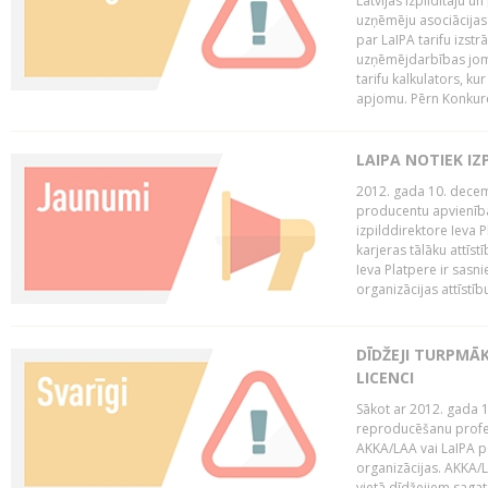
Latvijas Izpildītāju u
uzņēmēju asociācijas 
par LaIPA tarifu izs
uzņēmējdarbības jom
tarifu kalkulators, ku
apjomu. Pērn Konkur
LAIPA NOTIEK I
2012. gada 10. decemb
producentu apvienības
izpilddirektore Ieva 
karjeras tālāku attīst
Ieva Platpere ir sasn
organizācijas attīstību
DĪDŽEJI TURPMĀ
LICENCI
Sākot ar 2012. gada 1
reproducēšanu profe
AKKA/LAA vai LaIPA p
organizācijas. AKKA/L
vietā dīdžejiem sagat