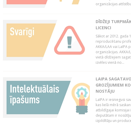
organizācijas attīstību
DĪDŽEJI TURPMĀ
LICENCI
Sākot ar 2012. gada 1
reproducēšanu profe
AKKA/LAA vai LaIPA p
organizācijas. AKKA/L
vietā dīdžejiem sagat
izvēles vienā no...
LAIPA SAGATAVO
GROZĪJUMIEM KO
NOSTĀJU
LaIPA ir iesniegusi s
kas lielā mērā saskan
atbildīgajai komisija
deputātam ir nosūtīju
izpildītāju un produc