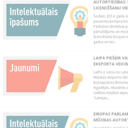
AUTORTIESĪBAS: 
LICENCĒŠANU VI
Šodien, 2014. gada 4.
pieņemta kompromisa
Padomes direktīvai pa
pārvaldījumu un muzik
licencēšanu Eiropas ie
gadus un tas...
LAIPA PIEŠĶIR V
EKSPORTA VEICI
LaIPA ir viena no Latv
Mūzikas eksports dib
kopsapulces lēmumu, 
ikgadējās, iekasētās 
radītas mūzikas atpaz
"Latvijas...
EIROPAS PARLAM
MŪZIKAS AUTORT