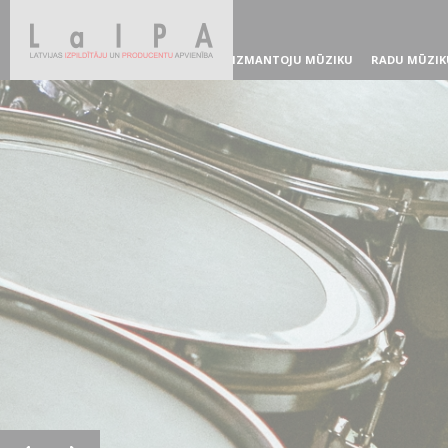
IZMANTOJU MŪZIKU
RADU MŪZIK