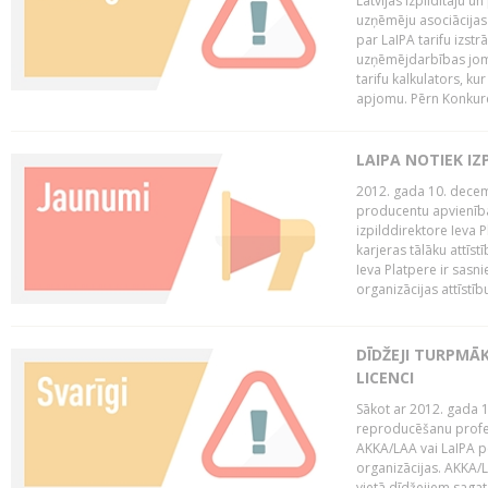
Latvijas Izpildītāju u
uzņēmēju asociācijas 
par LaIPA tarifu izs
uzņēmējdarbības jom
tarifu kalkulators, ku
apjomu. Pērn Konkur
LAIPA NOTIEK I
2012. gada 10. decemb
producentu apvienības
izpilddirektore Ieva 
karjeras tālāku attīst
Ieva Platpere ir sasn
organizācijas attīstību
DĪDŽEJI TURPMĀ
LICENCI
Sākot ar 2012. gada 1
reproducēšanu profe
AKKA/LAA vai LaIPA p
organizācijas. AKKA/L
vietā dīdžejiem sagat