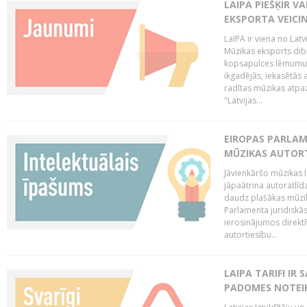
LAIPA PIEŠĶIR V
EKSPORTA VEICI
LaIPA ir viena no Latv
Mūzikas eksports dib
kopsapulces lēmumu, 
ikgadējās, iekasētās 
radītas mūzikas atpaz
"Latvijas...
EIROPAS PARLAM
MŪZIKAS AUTORT
Jāvienkāršo mūzikas l
jāpaātrina autoratlīd
daudz plašākas mūzik
Parlamenta juridiskā
ierosinājumos direktī
autortiesību...
LAIPA TARIFI IR
PADOMES NOTEIK