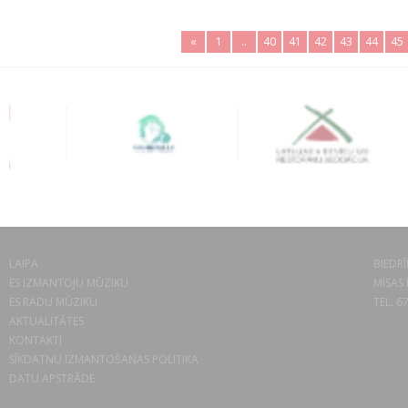
«
1
..
40
41
42
43
44
45
LAIPA
BIEDRĪ
ES IZMANTOJU MŪZIKU
MISAS 
ES RADU MŪZIKU
TEL. 6
AKTUALITĀTES
KONTAKTI
SĪKDATŅU IZMANTOŠANAS POLITIKA
DATU APSTRĀDE