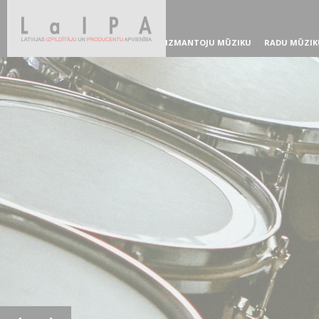
IZMANTOJU MŪZIKU
RADU MŪZIK