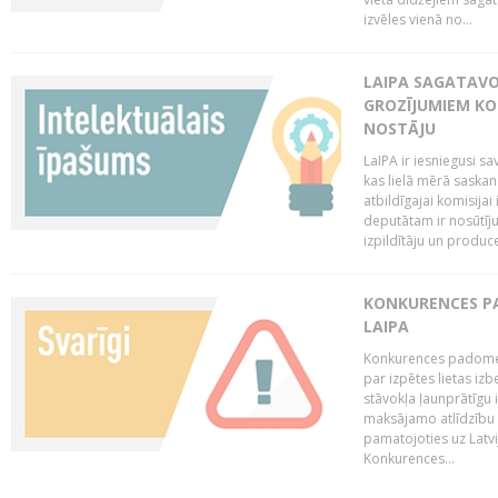
izvēles vienā no...
LAIPA SAGATAVO
GROZĪJUMIEM KO
NOSTĀJU
LaIPA ir iesniegusi s
kas lielā mērā saskan
atbildīgajai komisija
deputātam ir nosūtīju
izpildītāju un produc
KONKURENCES PA
LAIPA
Konkurences padome 
par izpētes lietas iz
stāvokļa ļaunprātīgu
maksājamo atlīdzību 
pamatojoties uz Latv
Konkurences...