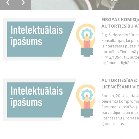
EIROPAS KOMISIJ
AUTORTIESĪBU A
Š.g. 5. decembrī Bris
konsultācijas, lai pār
Ieinteresētās puses i
noradītas Ziņojumā pa
(IP/12/1394), t.i., aut
izņēmumi digitālajā la
AUTORTIESĪBAS: 
LICENCĒŠANU VI
Šodien, 2014. gada 4.
pieņemta kompromisa
Padomes direktīvai pa
pārvaldījumu un muzik
licencēšanu Eiropas ie
gadus un tas...