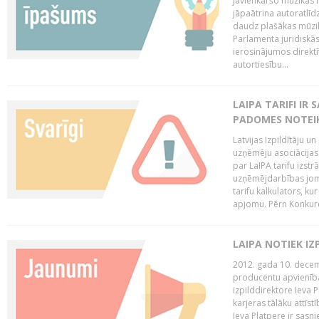
Jāvienkāršo mūzikas l
jāpaātrina autoratlīd
daudz plašākas mūzik
Parlamenta juridiskā
ierosinājumos direktī
autortiesību...
LAIPA TARIFI IR
PADOMES NOTEIK
Latvijas Izpildītāju u
uzņēmēju asociācijas 
par LaIPA tarifu izs
uzņēmējdarbības jom
tarifu kalkulators, ku
apjomu. Pērn Konkur
LAIPA NOTIEK I
2012. gada 10. decemb
producentu apvienības
izpilddirektore Ieva 
karjeras tālāku attīst
Ieva Platpere ir sasn