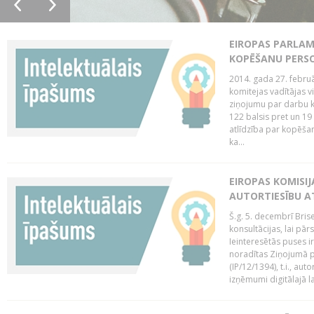
EIROPAS PARLAM
KOPĒŠANU PERS
2014. gada 27. februā
komitejas vadītājas v
ziņojumu par darbu k
122 balsis pret un 19
atlīdzība par kopēša
ka...
EIROPAS KOMISIJ
AUTORTIESĪBU A
Š.g. 5. decembrī Bris
konsultācijas, lai pār
Ieinteresētās puses i
noradītas Ziņojumā pa
(IP/12/1394), t.i., aut
izņēmumi digitālajā la