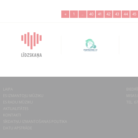
«
1
..
40
41
42
43
44
45
LAIPA
BIEDRĪ
ES IZMANTOJU MŪZIKU
MISAS 
ES RADU MŪZIKU
TEL. 6
AKTUALITĀTES
KONTAKTI
SĪKDATŅU IZMANTOŠANAS POLITIKA
DATU APSTRĀDE