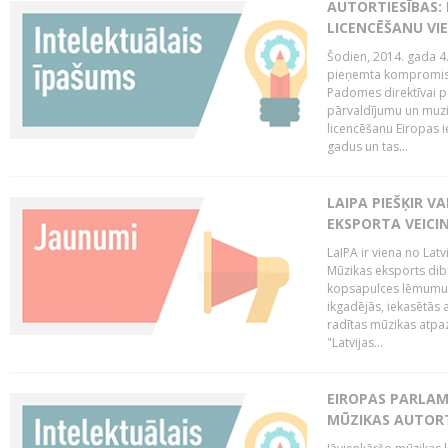
AUTORTIESĪBAS: 
LICENCĒŠANU VI
Šodien, 2014. gada 4.
pieņemta kompromisa
Padomes direktīvai pa
pārvaldījumu un muzik
licencēšanu Eiropas ie
gadus un tas...
LAIPA PIEŠĶIR V
EKSPORTA VEICI
LaIPA ir viena no Latv
Mūzikas eksports dib
kopsapulces lēmumu, 
ikgadējās, iekasētās 
radītas mūzikas atpaz
"Latvijas...
EIROPAS PARLAM
MŪZIKAS AUTORT