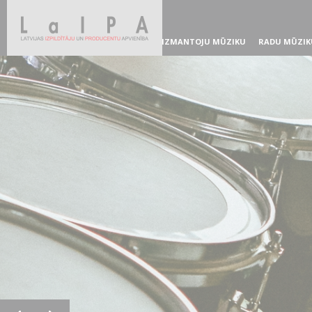
IZMANTOJU MŪZIKU
RADU MŪZIK