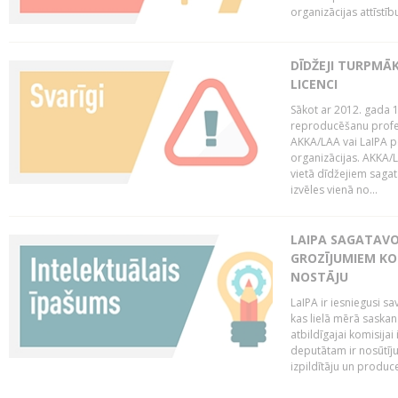
organizācijas attīstību
DĪDŽEJI TURPMĀ
LICENCI
Sākot ar 2012. gada 1
reproducēšanu profe
AKKA/LAA vai LaIPA p
organizācijas. AKKA/L
vietā dīdžejiem sagat
izvēles vienā no...
LAIPA SAGATAVO
GROZĪJUMIEM KO
NOSTĀJU
LaIPA ir iesniegusi s
kas lielā mērā saskan
atbildīgajai komisija
deputātam ir nosūtīju
izpildītāju un produc