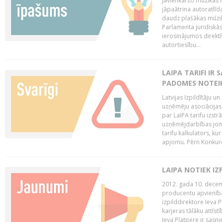
Jāvienkāršo mūzikas l
jāpaātrina autoratlīd
daudz plašākas mūzik
Parlamenta juridiskā
ierosinājumos direktī
autortiesību...
LAIPA TARIFI IR
PADOMES NOTEIK
Latvijas Izpildītāju u
uzņēmēju asociācijas 
par LaIPA tarifu izs
uzņēmējdarbības jom
tarifu kalkulators, ku
apjomu. Pērn Konkur
LAIPA NOTIEK I
2012. gada 10. decemb
producentu apvienības
izpilddirektore Ieva 
karjeras tālāku attīst
Ieva Platpere ir sasn