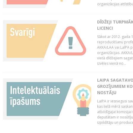
organizācijas attīstību
DĪDŽEJI TURPMĀ
LICENCI
Sākot ar 2012. gada 1
reproducēšanu profe
AKKA/LAA vai LaIPA p
organizācijas. AKKA/L
vietā dīdžejiem sagat
izvēles vienā no...
LAIPA SAGATAVO
GROZĪJUMIEM KO
NOSTĀJU
LaIPA ir iesniegusi s
kas lielā mērā saskan
atbildīgajai komisija
deputātam ir nosūtīju
izpildītāju un produc