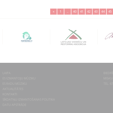
«
1
..
40
41
42
43
44
45
LAIPA
BIEDRĪ
ES IZMANTOJU MŪZIKU
MISAS 
ES RADU MŪZIKU
TEL. 6
AKTUALITĀTES
KONTAKTI
SĪKDATŅU IZMANTOŠANAS POLITIKA
DATU APSTRĀDE