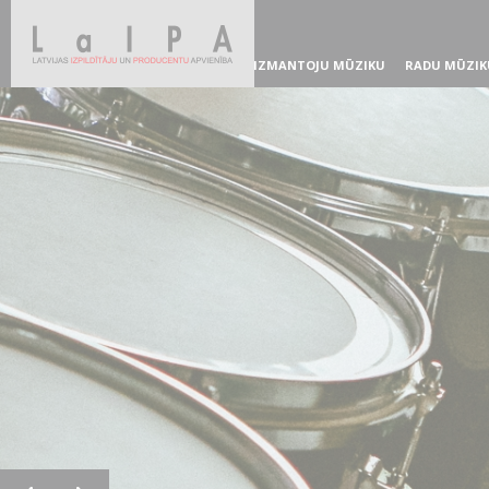
IZMANTOJU MŪZIKU
RADU MŪZIK