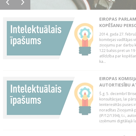
EIROPAS PARLAM
KOPĒŠANU PERS
2014. gada 27. februā
komitejas vadītājas v
ziņojumu par darbu k
122 balsis pret un 19
atlīdzība par kopēša
ka...
EIROPAS KOMISIJ
AUTORTIESĪBU A
Š.g. 5. decembrī Bris
konsultācijas, lai pār
Ieinteresētās puses i
noradītas Ziņojumā pa
(IP/12/1394), t.i., aut
izņēmumi digitālajā la