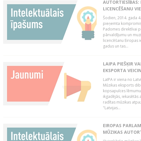
AUTORTIESĪBAS: 
LICENCĒŠANU VI
Šodien, 2014. gada 4.
pieņemta kompromisa
Padomes direktīvai pa
pārvaldījumu un muzik
licencēšanu Eiropas ie
gadus un tas...
LAIPA PIEŠĶIR V
EKSPORTA VEICI
LaIPA ir viena no Latv
Mūzikas eksports dib
kopsapulces lēmumu, 
ikgadējās, iekasētās 
radītas mūzikas atpaz
"Latvijas...
EIROPAS PARLAM
MŪZIKAS AUTORT