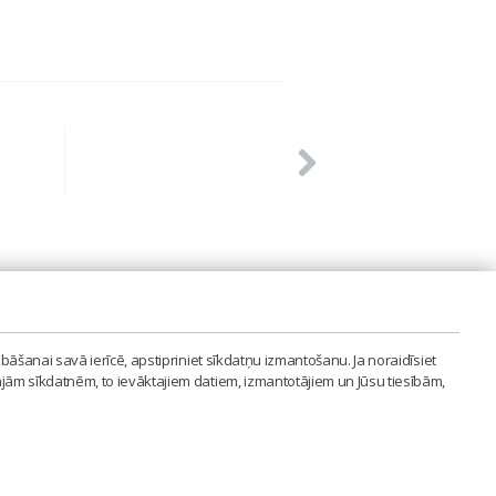
PVIENĪBA'
bāšanai savā ierīcē, apstipriniet sīkdatņu izmantošanu. Ja noraidīsiet
LAIPA.ORG
ajām sīkdatnēm, to ievāktajiem datiem, izmantotājiem un Jūsu tiesībām,