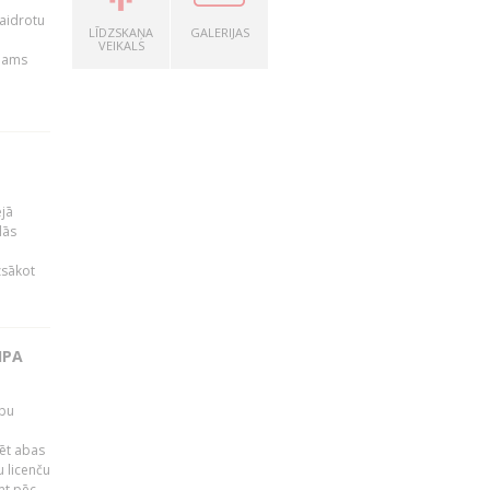
kaidrotu
LĪDZSKAŅA
GALERIJAS
VEIKALS
ejams
ējā
lās
zsākot
IPA
rbu
ēt abas
 licenču
mt pēc