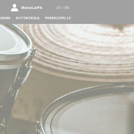
ManaLaIPA
LV
/
EN
SKANA
AUTORSKOLA
PARMUZIKU.LV