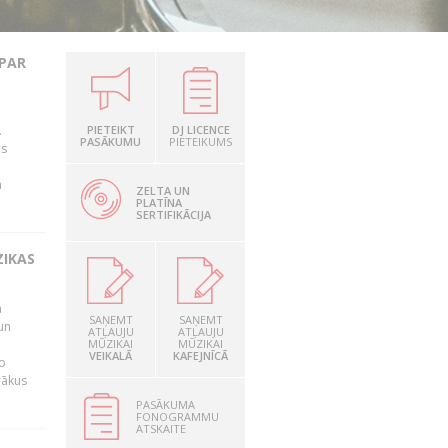
 PAR
.
PIETEIKT
DJ LICENCE
PASĀKUMU
PIETEIKUMS
as
n
ZELTA UN
PLATĪNA
SERTIFIKĀCIJA
ZIKAS
a
SAŅEMT
SAŅEMT
un
ATĻAUJU
ATĻAUJU
MŪZIKAI
MŪZIKAI
VEIKALĀ
KAFEJNĪCĀ
o
rākus
PASĀKUMA
FONOGRAMMU
ATSKAITE