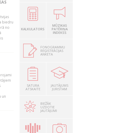
KAS
tvijas
a biedru
MŪZIKAS
ērā no
KALKULATORS
PATĒRIŅA
ā
INDEKSS
is
FONOGRAMMU
REĢISTRĀCIJAS
ANKETA
T
ērojami
ētājiem
s
SATURA
JAUTĀJUMS
ATSKAITE
JURISTAM
u un
BIEŽĀK
UZDOTIE
JAUTĀJUMI