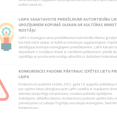
izvēles vienā no...
LAIPA SAGATAVOTIE PRIEKŠLIKUMI AUTORTIESĪBU LI
GROZĪJUMIEM KOPUMĀ SASKAN AR KULTŪRAS MINIST
NOSTĀJU
LaIPA ir iesniegusi savus priekšlikumus Autortiesību likuma grozīj
kas lielā mērā saskan ar Kultūras ministrijas sagatavotajiem. Papil
atbildīgajai komisijai iesniegtajiem priekšlikumiem, LaIPA katram 
deputātam ir nosūtījusi vēstuli ar vairākiem pielikumiem, plašāk sk
izpildītāju un producentu nostāju attiecībā uz dažādiem blakustiesī
KONKURENCES PADOME PĀRTRAUC IZPĒTES LIETU PR
LAIPA
Konkurences padome šodien, 2012. gada 14. augustā, publiskoja
par izpētes lietas izbeigšanu pret LaIPA saistībā ar iespējamo do
stāvokļa ļaunprātīgu izmantošanu, nosakot publiskā izpildījuma
maksājamo atlīdzību lielumu. Konkurences padome izpētes lietu ie
pamatojoties uz Latvijas Tirgotāju asociācijas iesniegumu. Savā l
Konkurences...