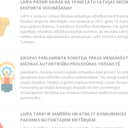
LAIPA PIEŠĶIR VAIRĀK KĀ 19'000 LATU LATVIJAS MŪZI
EKSPORTA VEICINĀŠANAI!
LaIPA ir viena no Latvijas Mūzikas industrijas attīstības biedrības/La
Mūzikas eksports dibinātājām, kas saskaņā ar 2013. gada 19. mart
kopsapulces lēmumu, ir piešķīrusi biedrībai finansējumu 3 % apm
ikgadējās, iekasētās atlīdzības kopējās summas, lai veicinātu Latvij
radītas mūzikas atpazīstamību starptautiski. LaIPA šobrīd ir vienīga
"Latvijas...
EIROPAS PARLAMENTA KOMITEJA PRASA VIENKĀRŠO
MŪZIKAS AUTORTIESĪBU PROCEDŪRAS TIEŠSAISTĒ
Jāvienkāršo mūzikas licenču iegāde tiešsaistes operatoriem un iev
jāpaātrina autoratlīdzību izmaksa māksliniekiem. Tas sniegs patēr
daudz plašākas mūzikas iegādes iespējas internetā, uzsver Eiropa
Parlamenta juridiskās komitejas deputāti otrdien pieņemtajos
ierosinājumos direktīvai par mūzikas tiešsaistes tiesību licencēšan
autortiesību...
LAIPA TARIFI IR SAMĒRĪGI UN ATBILST KONKURENCES
PADOMES NOTEIKTAJIEM KRITĒRIJIEM