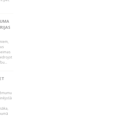
KUMA
RIJAS
umiem,
dus
Saeimas
aidrojot
bu...
ET
 lēmumu
minējošā
sāka,
ēmumā