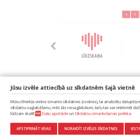
«
1
Jūsu izvēle attiecībā uz sīkdatnēm šajā vietnē
LAIPA
ES IZMANTOJU MŪZIKU
Mūsu tīmekļa vietne izmanto sīkdatnes (cookies), lai analizētu datuplūsmu
ES RADU MŪZIKU
sīkdatņu saglabāšanu, mēs tās nesaglabāsim, taču tas var ietekmēt dažu 
AKTUALITĀTES
lūdzam skatīt
Datu apstrāde
un
Sīkdatņu izmantošanas politika
.
KONTAKTI
SĪKDATŅU IZMANTOŠANAS POLITIKA
APSTIPRINĀT VISAS
NORAIDĪT IZVĒLES SĪKDATNES
IEST
DATU APSTRĀDE