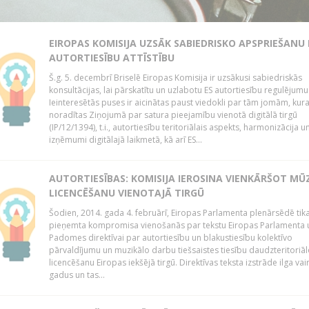
EIROPAS KOMISIJA UZSĀK SABIEDRISKO APSPRIEŠANU
AUTORTIESĪBU ATTĪSTĪBU
Š.g. 5. decembrī Briselē Eiropas Komisija ir uzsākusi sabiedriskās
konsultācijas, lai pārskatītu un uzlabotu ES autortiesību regulējumu
Ieinteresētās puses ir aicinātas paust viedokli par tām jomām, kur
noradītas Ziņojumā par satura pieejamību vienotā digitālā tirgū
(IP/12/1394), t.i., autortiesību teritoriālais aspekts, harmonizācija u
izņēmumi digitālajā laikmetā, kā arī ES...
AUTORTIESĪBAS: KOMISIJA IEROSINA VIENKĀRŠOT MŪ
LICENCĒŠANU VIENOTAJĀ TIRGŪ
Šodien, 2014. gada 4. februārī, Eiropas Parlamenta plenārsēdē tik
pieņemta kompromisa vienošanās par tekstu Eiropas Parlamenta 
Padomes direktīvai par autortiesību un blakustiesību kolektīvo
pārvaldījumu un muzikālo darbu tiešsaistes tiesību daudzteritoriāl
licencēšanu Eiropas iekšējā tirgū. Direktīvas teksta izstrāde ilga vai
gadus un tas...