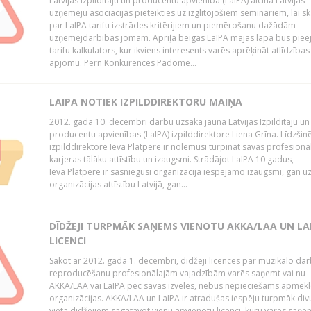
Latvijas Izpildītāju un producentu apvienība (LaIPA) aicina Latvijas
uzņēmēju asociācijas pieteikties uz izglītojošiem semināriem, lai s
par LaIPA tarifu izstrādes kritērijiem un piemērošanu dažādām
uzņēmējdarbības jomām. Aprīļa beigās LaIPA mājas lapā būs pie
tarifu kalkulators, kur ikviens interesents varēs aprēķināt atlīdzības
apjomu. Pērn Konkurences Padome...
LAIPA NOTIEK IZPILDDIREKTORU MAIŅA
2012. gada 10. decembrī darbu uzsāka jaunā Latvijas Izpildītāju un
producentu apvienības (LaIPA) izpilddirektore Liena Grīna. Līdzšin
izpilddirektore Ieva Platpere ir nolēmusi turpināt savas profesionā
karjeras tālāku attīstību un izaugsmi. Strādājot LaIPA 10 gadus,
Ieva Platpere ir sasniegusi organizācijā iespējamo izaugsmi, gan u
organizācijas attīstību Latvijā, gan...
DĪDŽEJI TURPMĀK SAŅEMS VIENOTU AKKA/LAA UN LA
LICENCI
Sākot ar 2012. gada 1. decembri, dīdžeji licences par muzikālo da
reproducēšanu profesionālajām vajadzībām varēs saņemt vai nu
AKKA/LAA vai LaIPA pēc savas izvēles, nebūs nepieciešams apmekl
organizācijas. AKKA/LAA un LaIPA ir atradušas iespēju turpmāk divu
vietā dīdžejiem sagatavot vienu apvienotu licenci, kuru varēs saņe