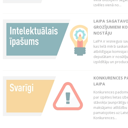
izvēles vienā no...
LAIPA SAGATAVO
GROZĪJUMIEM KO
NOSTĀJU
LaIPA ir iesniegusi s
kas lielā mērā saskan
atbildīgajai komisija
deputātam ir nosūtīju
izpildītāju un produc
KONKURENCES PA
LAIPA
Konkurences padome 
par izpētes lietas iz
stāvokļa ļaunprātīgu
maksājamo atlīdzību 
pamatojoties uz Latv
Konkurences...