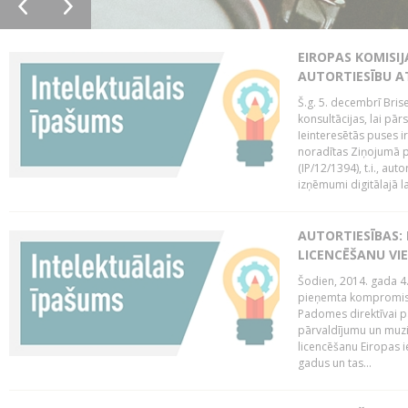
EIROPAS KOMISIJ
AUTORTIESĪBU A
Š.g. 5. decembrī Bris
konsultācijas, lai pār
Ieinteresētās puses i
noradītas Ziņojumā pa
(IP/12/1394), t.i., aut
izņēmumi digitālajā la
AUTORTIESĪBAS: 
LICENCĒŠANU VI
Šodien, 2014. gada 4.
pieņemta kompromisa
Padomes direktīvai pa
pārvaldījumu un muzik
licencēšanu Eiropas ie
gadus un tas...