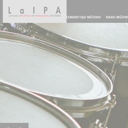
IZMANTOJU MŪZIKU
RADU MŪZIK