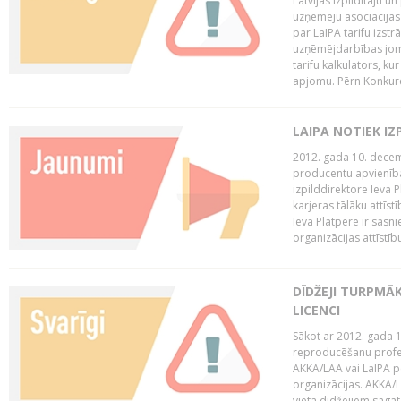
Latvijas Izpildītāju u
uzņēmēju asociācijas 
par LaIPA tarifu izs
uzņēmējdarbības jom
tarifu kalkulators, ku
apjomu. Pērn Konkur
LAIPA NOTIEK I
2012. gada 10. decemb
producentu apvienības
izpilddirektore Ieva 
karjeras tālāku attīst
Ieva Platpere ir sasn
organizācijas attīstību
DĪDŽEJI TURPMĀ
LICENCI
Sākot ar 2012. gada 1
reproducēšanu profe
AKKA/LAA vai LaIPA p
organizācijas. AKKA/L
vietā dīdžejiem sagat