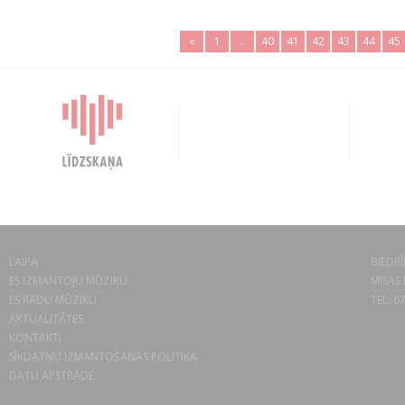
«
1
..
40
41
42
43
44
45
LAIPA
BIEDRĪ
ES IZMANTOJU MŪZIKU
MISAS 
ES RADU MŪZIKU
TEL. 6
AKTUALITĀTES
KONTAKTI
SĪKDATŅU IZMANTOŠANAS POLITIKA
DATU APSTRĀDE