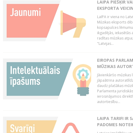
LAIPA PIEŠĶIR V
EKSPORTA VEICI
LaIPA ir viena no Latv
Mūzikas eksports dib
kopsapulces lēmumu, 
ikgadējās, iekasētās 
radītas mūzikas atpaz
"Latvijas...
EIROPAS PARLAM
MŪZIKAS AUTORT
Jāvienkāršo mūzikas l
jāpaātrina autoratlīd
daudz plašākas mūzik
Parlamenta juridiskā
ierosinājumos direktī
autortiesību...
LAIPA TARIFI IR
PADOMES NOTEIK