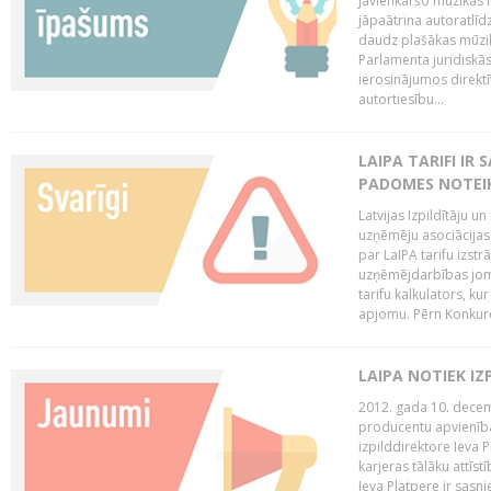
Jāvienkāršo mūzikas l
jāpaātrina autoratlīd
daudz plašākas mūzik
Parlamenta juridiskā
ierosinājumos direktī
autortiesību...
LAIPA TARIFI IR
PADOMES NOTEIK
Latvijas Izpildītāju u
uzņēmēju asociācijas 
par LaIPA tarifu izs
uzņēmējdarbības jom
tarifu kalkulators, ku
apjomu. Pērn Konkur
LAIPA NOTIEK I
2012. gada 10. decemb
producentu apvienības
izpilddirektore Ieva 
karjeras tālāku attīst
Ieva Platpere ir sasn