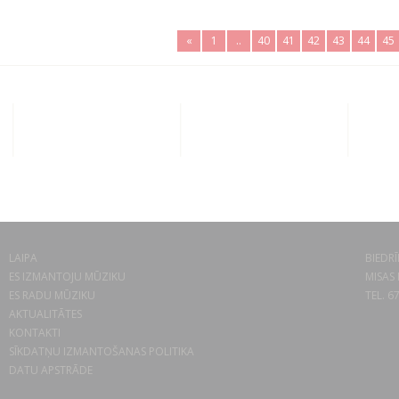
«
1
..
40
41
42
43
44
45
LAIPA
BIEDRĪ
ES IZMANTOJU MŪZIKU
MISAS 
ES RADU MŪZIKU
TEL. 6
AKTUALITĀTES
KONTAKTI
SĪKDATŅU IZMANTOŠANAS POLITIKA
DATU APSTRĀDE