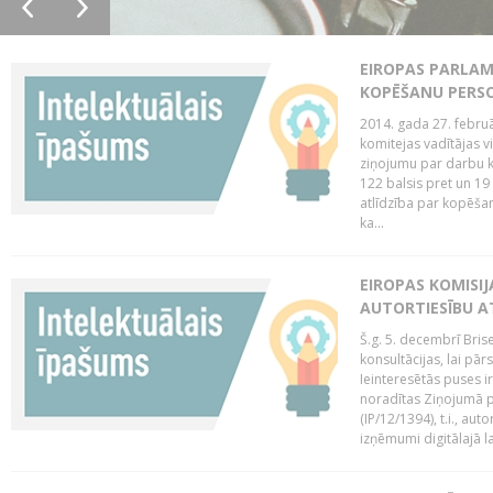
EIROPAS PARLAM
KOPĒŠANU PERS
2014. gada 27. februā
komitejas vadītājas v
ziņojumu par darbu k
122 balsis pret un 19
atlīdzība par kopēša
ka...
EIROPAS KOMISIJ
AUTORTIESĪBU A
Š.g. 5. decembrī Bris
konsultācijas, lai pār
Ieinteresētās puses i
noradītas Ziņojumā pa
(IP/12/1394), t.i., aut
izņēmumi digitālajā la