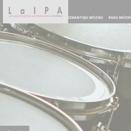
IZMANTOJU MŪZIKU
RADU MŪZIK