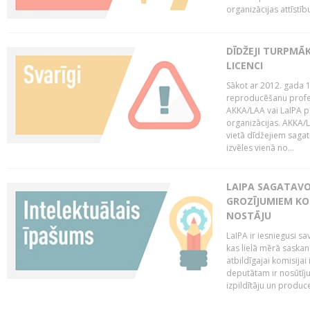
organizācijas attīstību
DĪDŽEJI TURPMĀ
LICENCI
Sākot ar 2012. gada 1
reproducēšanu profe
AKKA/LAA vai LaIPA p
organizācijas. AKKA/L
vietā dīdžejiem sagat
izvēles vienā no...
LAIPA SAGATAVO
GROZĪJUMIEM KO
NOSTĀJU
LaIPA ir iesniegusi s
kas lielā mērā saskan
atbildīgajai komisija
deputātam ir nosūtīju
izpildītāju un produc