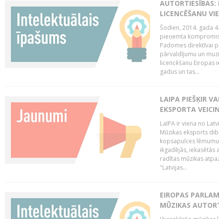
AUTORTIESĪBAS: 
LICENCĒŠANU VI
Šodien, 2014. gada 4.
pieņemta kompromisa
Padomes direktīvai pa
pārvaldījumu un muzik
licencēšanu Eiropas ie
gadus un tas...
LAIPA PIEŠĶIR V
EKSPORTA VEICI
LaIPA ir viena no Latv
Mūzikas eksports dib
kopsapulces lēmumu, 
ikgadējās, iekasētās 
radītas mūzikas atpaz
"Latvijas...
EIROPAS PARLAM
MŪZIKAS AUTORT