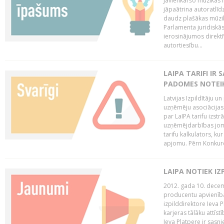
Jāvienkāršo mūzikas l
jāpaātrina autoratlīd
daudz plašākas mūzik
Parlamenta juridiskā
ierosinājumos direktī
autortiesību...
LAIPA TARIFI IR
PADOMES NOTEIK
Latvijas Izpildītāju u
uzņēmēju asociācijas 
par LaIPA tarifu izs
uzņēmējdarbības jom
tarifu kalkulators, ku
apjomu. Pērn Konkur
LAIPA NOTIEK I
2012. gada 10. decemb
producentu apvienības
izpilddirektore Ieva 
karjeras tālāku attīst
Ieva Platpere ir sasn