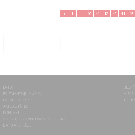
«
1
..
40
41
42
43
44
45
LAIPA
BIEDRĪ
ES IZMANTOJU MŪZIKU
MISAS 
ES RADU MŪZIKU
TEL. 6
AKTUALITĀTES
KONTAKTI
SĪKDATŅU IZMANTOŠANAS POLITIKA
DATU APSTRĀDE