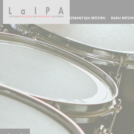
IZMANTOJU MŪZIKU
RADU MŪZIK