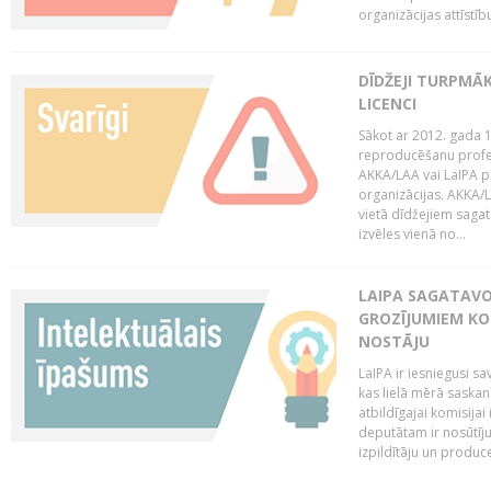
organizācijas attīstību
DĪDŽEJI TURPMĀ
LICENCI
Sākot ar 2012. gada 1
reproducēšanu profe
AKKA/LAA vai LaIPA p
organizācijas. AKKA/L
vietā dīdžejiem sagat
izvēles vienā no...
LAIPA SAGATAVO
GROZĪJUMIEM KO
NOSTĀJU
LaIPA ir iesniegusi s
kas lielā mērā saskan
atbildīgajai komisija
deputātam ir nosūtīju
izpildītāju un produc