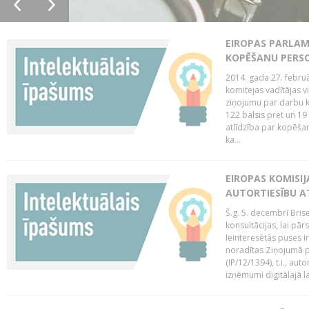
EIROPAS PARLAM
KOPĒŠANU PERS
2014. gada 27. februā
komitejas vadītājas v
ziņojumu par darbu k
122 balsis pret un 19
atlīdzība par kopēša
ka...
EIROPAS KOMISIJ
AUTORTIESĪBU A
Š.g. 5. decembrī Bris
konsultācijas, lai pār
Ieinteresētās puses i
noradītas Ziņojumā pa
(IP/12/1394), t.i., aut
izņēmumi digitālajā la