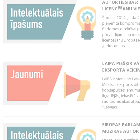
AUTORTIESĪBAS: 
LICENCĒŠANU VI
Šodien, 2014. gada 4.
pieņemta kompromisa
Padomes direktīvai pa
pārvaldījumu un muzik
licencēšanu Eiropas ie
gadus un tas...
LAIPA PIEŠĶIR V
EKSPORTA VEICI
LaIPA ir viena no Latv
Mūzikas eksports dib
kopsapulces lēmumu, 
ikgadējās, iekasētās 
radītas mūzikas atpaz
"Latvijas...
EIROPAS PARLAM
MŪZIKAS AUTORT