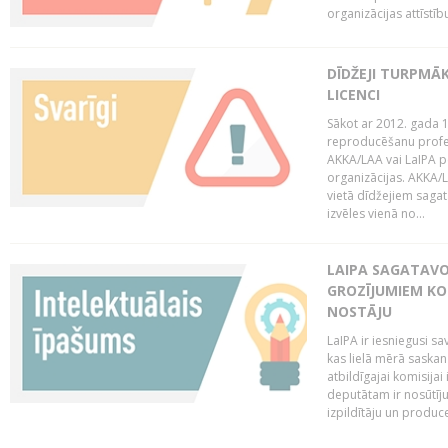
organizācijas attīstību
DĪDŽEJI TURPMĀ
LICENCI
Sākot ar 2012. gada 1
reproducēšanu profe
AKKA/LAA vai LaIPA p
organizācijas. AKKA/L
vietā dīdžejiem sagat
izvēles vienā no...
LAIPA SAGATAVO
GROZĪJUMIEM KO
NOSTĀJU
LaIPA ir iesniegusi s
kas lielā mērā saskan
atbildīgajai komisija
deputātam ir nosūtīju
izpildītāju un produc