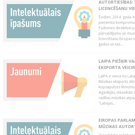
AUTORTIESĪBAS: 
LICENCĒŠANU VI
Šodien, 2014. gada 4.
pieņemta kompromisa
Padomes direktīvai pa
pārvaldījumu un muzik
licencēšanu Eiropas ie
gadus un tas...
LAIPA PIEŠĶIR V
EKSPORTA VEICI
LaIPA ir viena no Latv
Mūzikas eksports dib
kopsapulces lēmumu, 
ikgadējās, iekasētās 
radītas mūzikas atpaz
"Latvijas...
EIROPAS PARLAM
MŪZIKAS AUTORT