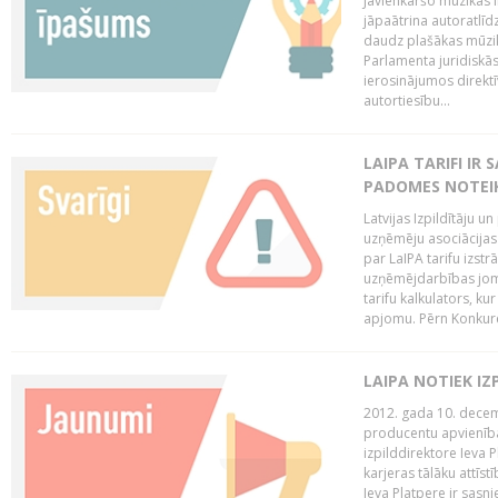
Jāvienkāršo mūzikas l
jāpaātrina autoratlīd
daudz plašākas mūzik
Parlamenta juridiskā
ierosinājumos direktī
autortiesību...
LAIPA TARIFI IR
PADOMES NOTEIK
Latvijas Izpildītāju u
uzņēmēju asociācijas 
par LaIPA tarifu izs
uzņēmējdarbības jom
tarifu kalkulators, ku
apjomu. Pērn Konkur
LAIPA NOTIEK I
2012. gada 10. decemb
producentu apvienības
izpilddirektore Ieva 
karjeras tālāku attīst
Ieva Platpere ir sasn