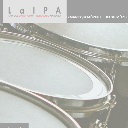
IZMANTOJU MŪZIKU
RADU MŪZIK