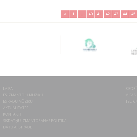
«
1
..
40
41
42
43
44
45
LAIPA
BIEDRĪ
ES IZMANTOJU MŪZIKU
MISAS 
ES RADU MŪZIKU
TEL. 6
AKTUALITĀTES
KONTAKTI
SĪKDATŅU IZMANTOŠANAS POLITIKA
DATU APSTRĀDE