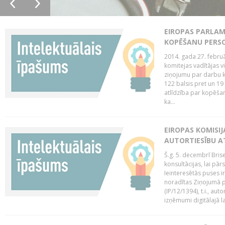
EIROPAS PARLAM
KOPĒŠANU PERS
2014. gada 27. februā
komitejas vadītājas v
ziņojumu par darbu k
122 balsis pret un 19
atlīdzība par kopēša
ka...
EIROPAS KOMISIJ
AUTORTIESĪBU A
Š.g. 5. decembrī Bris
konsultācijas, lai pār
Ieinteresētās puses i
noradītas Ziņojumā pa
(IP/12/1394), t.i., aut
izņēmumi digitālajā la