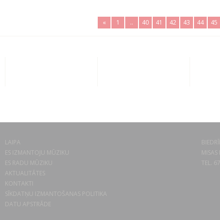
«
1
..
40
41
42
43
44
45
LAIPA
BIEDRĪ
ES IZMANTOJU MŪZIKU
MISAS 
ES RADU MŪZIKU
TEL. 6
AKTUALITĀTES
KONTAKTI
SĪKDATŅU IZMANTOŠANAS POLITIKA
DATU APSTRĀDE