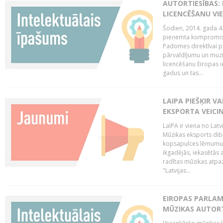
AUTORTIESĪBAS: 
LICENCĒŠANU VI
Šodien, 2014. gada 4.
pieņemta kompromisa
Padomes direktīvai pa
pārvaldījumu un muzik
licencēšanu Eiropas ie
gadus un tas...
LAIPA PIEŠĶIR V
EKSPORTA VEICI
LaIPA ir viena no Latv
Mūzikas eksports dib
kopsapulces lēmumu, 
ikgadējās, iekasētās 
radītas mūzikas atpaz
"Latvijas...
EIROPAS PARLAM
MŪZIKAS AUTORT