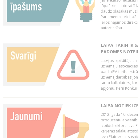
Jāvienkāršo mūzikas l
jāpaātrina autoratlīd
daudz plašākas mūzik
Parlamenta juridiskā
ierosinājumos direktī
autortiesību...
LAIPA TARIFI IR
PADOMES NOTEIK
Latvijas Izpildītāju u
uzņēmēju asociācijas 
par LaIPA tarifu izs
uzņēmējdarbības jom
tarifu kalkulators, ku
apjomu. Pērn Konkur
LAIPA NOTIEK I
2012. gada 10. decemb
producentu apvienības
izpilddirektore Ieva 
karjeras tālāku attīst
Ieva Platpere ir sasn