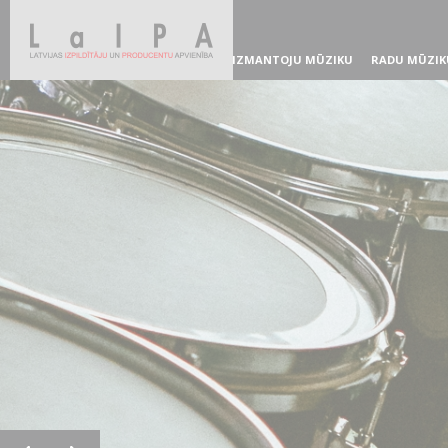
IZMANTOJU MŪZIKU
RADU MŪZIK