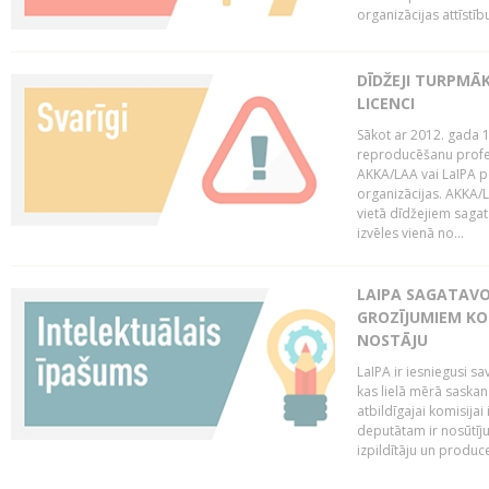
organizācijas attīstību
DĪDŽEJI TURPMĀ
LICENCI
Sākot ar 2012. gada 1
reproducēšanu profe
AKKA/LAA vai LaIPA p
organizācijas. AKKA/L
vietā dīdžejiem sagat
izvēles vienā no...
LAIPA SAGATAVO
GROZĪJUMIEM KO
NOSTĀJU
LaIPA ir iesniegusi s
kas lielā mērā saskan
atbildīgajai komisija
deputātam ir nosūtīju
izpildītāju un produc