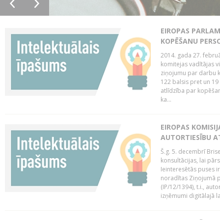
EIROPAS PARLAM
KOPĒŠANU PERS
2014. gada 27. februā
komitejas vadītājas v
ziņojumu par darbu k
122 balsis pret un 19
atlīdzība par kopēša
ka...
EIROPAS KOMISIJ
AUTORTIESĪBU A
Š.g. 5. decembrī Bris
konsultācijas, lai pār
Ieinteresētās puses i
noradītas Ziņojumā pa
(IP/12/1394), t.i., aut
izņēmumi digitālajā la