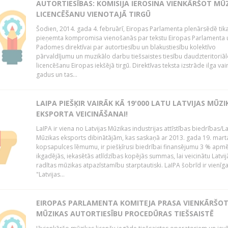
AUTORTIESĪBAS: KOMISIJA IEROSINA VIENKĀRŠOT MŪ
LICENCĒŠANU VIENOTAJĀ TIRGŪ
Šodien, 2014. gada 4. februārī, Eiropas Parlamenta plenārsēdē tik
pieņemta kompromisa vienošanās par tekstu Eiropas Parlamenta 
Padomes direktīvai par autortiesību un blakustiesību kolektīvo
pārvaldījumu un muzikālo darbu tiešsaistes tiesību daudzteritoriāl
licencēšanu Eiropas iekšējā tirgū. Direktīvas teksta izstrāde ilga vai
gadus un tas...
LAIPA PIEŠĶIR VAIRĀK KĀ 19'000 LATU LATVIJAS MŪZI
EKSPORTA VEICINĀŠANAI!
LaIPA ir viena no Latvijas Mūzikas industrijas attīstības biedrības/La
Mūzikas eksports dibinātājām, kas saskaņā ar 2013. gada 19. mart
kopsapulces lēmumu, ir piešķīrusi biedrībai finansējumu 3 % apm
ikgadējās, iekasētās atlīdzības kopējās summas, lai veicinātu Latvij
radītas mūzikas atpazīstamību starptautiski. LaIPA šobrīd ir vienīga
"Latvijas...
EIROPAS PARLAMENTA KOMITEJA PRASA VIENKĀRŠO
MŪZIKAS AUTORTIESĪBU PROCEDŪRAS TIEŠSAISTĒ