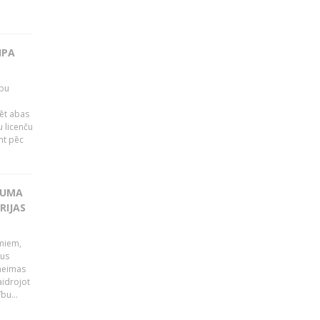
IPA
rbu
ēt abas
 licenču
mt pēc
KUMA
RIJAS
umiem,
dus
Saeimas
aidrojot
bu...