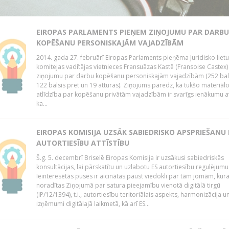
EIROPAS PARLAMENTS PIEŅEM ZIŅOJUMU PAR DARBU
KOPĒŠANU PERSONISKAJĀM VAJADZĪBĀM
2014. gada 27. februārī Eiropas Parlaments pieņēma Juridisko lietu
komitejas vadītājas vietnieces Fransuāzas Kastē (Fransoise Castex)
ziņojumu par darbu kopēšanu personiskajām vajadzībām (252 bals
122 balsis pret un 19 atturas). Ziņojums paredz, ka tukšo materiāl
atlīdzība par kopēšanu privātām vajadzībām ir svarīgs ienākumu a
ka...
EIROPAS KOMISIJA UZSĀK SABIEDRISKO APSPRIEŠANU
AUTORTIESĪBU ATTĪSTĪBU
Š.g. 5. decembrī Briselē Eiropas Komisija ir uzsākusi sabiedriskās
konsultācijas, lai pārskatītu un uzlabotu ES autortiesību regulējumu
Ieinteresētās puses ir aicinātas paust viedokli par tām jomām, kur
noradītas Ziņojumā par satura pieejamību vienotā digitālā tirgū
(IP/12/1394), t.i., autortiesību teritoriālais aspekts, harmonizācija u
izņēmumi digitālajā laikmetā, kā arī ES...