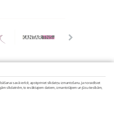
PVIENĪBA'
bāšanai savā ierīcē, apstipriniet sīkdatņu izmantošanu. Ja noraidīsiet
LAIPA.ORG
ajām sīkdatnēm, to ievāktajiem datiem, izmantotājiem un Jūsu tiesībām,