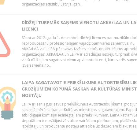
organizācijas attīstību Latvijā, gan...
DĪDŽEJI TURPMĀK SAŅEMS VIENOTU AKKA/LAA UN LA
LICENCI
Sākot ar 2012. gada 1. decembri, dīdžeji licences par muzikālo da
reproducēšanu profesionālajām vajadzībām varēs saņemt vai nu
AKKA/LAA vai LaIPA pēc savas izvēles, nebūs nepieciešams apmekl
organizācijas. AKKA/LAA un LaIPA ir atradušas iespēju turpmāk divu
vietā dīdžejiem sagatavot vienu apvienotu licenci, kuru varēs saņe
izvēles vienā no...
LAIPA SAGATAVOTIE PRIEKŠLIKUMI AUTORTIESĪBU LI
GROZĪJUMIEM KOPUMĀ SASKAN AR KULTŪRAS MINIST
NOSTĀJU
LaIPA ir iesniegusi savus priekšlikumus Autortiesību likuma grozīj
kas lielā mērā saskan ar Kultūras ministrijas sagatavotajiem. Papil
atbildīgajai komisijai iesniegtajiem priekšlikumiem, LaIPA katram 
deputātam ir nosūtījusi vēstuli ar vairākiem pielikumiem, plašāk sk
izpildītāju un producentu nostāju attiecībā uz dažādiem blakustiesī