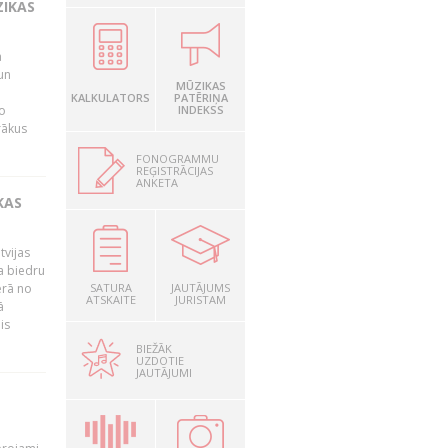
ZIKAS
a
un
MŪZIKAS
KALKULATORS
PATĒRIŅA
o
INDEKSS
rākus
FONOGRAMMU
REĢISTRĀCIJAS
ANKETA
KAS
tvijas
a biedru
ērā no
SATURA
JAUTĀJUMS
ATSKAITE
JURISTAM
ā
is
BIEŽĀK
UZDOTIE
JAUTĀJUMI
T