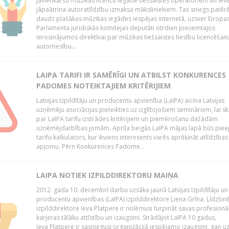
Jāvienkāršo mūzikas licenču iegāde tiešsaistes operatoriem un iev
jāpaātrina autoratlīdzību izmaksa māksliniekiem. Tas sniegs patēr
daudz plašākas mūzikas iegādes iespējas internetā, uzsver Eiropa
Parlamenta juridiskās komitejas deputāti otrdien pieņemtajos
ierosinājumos direktīvai par mūzikas tiešsaistes tiesību licencēšan
autortiesību...
LAIPA TARIFI IR SAMĒRĪGI UN ATBILST KONKURENCES
PADOMES NOTEIKTAJIEM KRITĒRIJIEM
Latvijas Izpildītāju un producentu apvienība (LaIPA) aicina Latvijas
uzņēmēju asociācijas pieteikties uz izglītojošiem semināriem, lai s
par LaIPA tarifu izstrādes kritērijiem un piemērošanu dažādām
uzņēmējdarbības jomām. Aprīļa beigās LaIPA mājas lapā būs pie
tarifu kalkulators, kur ikviens interesents varēs aprēķināt atlīdzības
apjomu. Pērn Konkurences Padome...
LAIPA NOTIEK IZPILDDIREKTORU MAIŅA
2012. gada 10. decembrī darbu uzsāka jaunā Latvijas Izpildītāju un
producentu apvienības (LaIPA) izpilddirektore Liena Grīna. Līdzšin
izpilddirektore Ieva Platpere ir nolēmusi turpināt savas profesionā
karjeras tālāku attīstību un izaugsmi. Strādājot LaIPA 10 gadus,
Ieva Platpere ir sasniegusi organizācijā iespējamo izaugsmi, gan u