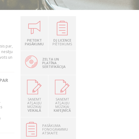
PIETEIKT
DJ LICENCE
PASĀKUMU
PIETEIKUMS
is par,
o nesēju
vots un
ZELTA UN
PLATĪNA
SERTIFIKĀCIJA
 PAR
SAŅEMT
SAŅEMT
.
ATĻAUJU
ATĻAUJU
as
MŪZIKAI
MŪZIKAI
VEIKALĀ
KAFEJNĪCĀ
n
PASĀKUMA
FONOGRAMMU
ATSKAITE