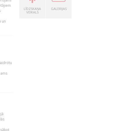
ērojami
ētājiem
LĪDZSKAŅA
GALERIJAS
s
VEIKALS
u un
kaidrotu
ejams
ējā
lās
zsākot