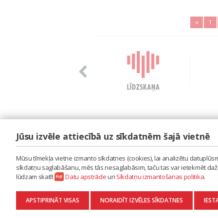
«
1
Jūsu izvēle attiecībā uz sīkdatnēm šajā vietnē
LAIPA
ES IZMANTOJU MŪZIKU
Mūsu tīmekļa vietne izmanto sīkdatnes (cookies), lai analizētu datuplūsmu
ES RADU MŪZIKU
sīkdatņu saglabāšanu, mēs tās nesaglabāsim, taču tas var ietekmēt dažu 
AKTUALITĀTES
lūdzam skatīt
Datu apstrāde
un
Sīkdatņu izmantošanas politika
.
KONTAKTI
SĪKDATŅU IZMANTOŠANAS POLITIKA
APSTIPRINĀT VISAS
NORAIDĪT IZVĒLES SĪKDATNES
IEST
DATU APSTRĀDE