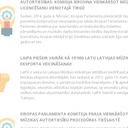
AUTORTIESĪBAS: KOMISIJA IEROSINA VIENKĀRŠOT MŪ
LICENCĒŠANU VIENOTAJĀ TIRGŪ
Šodien, 2014. gada 4. februārī, Eiropas Parlamenta plenārsēdē tik
pieņemta kompromisa vienošanās par tekstu Eiropas Parlamenta 
Padomes direktīvai par autortiesību un blakustiesību kolektīvo
pārvaldījumu un muzikālo darbu tiešsaistes tiesību daudzteritoriāl
licencēšanu Eiropas iekšējā tirgū. Direktīvas teksta izstrāde ilga vai
gadus un tas...
LAIPA PIEŠĶIR VAIRĀK KĀ 19'000 LATU LATVIJAS MŪZI
EKSPORTA VEICINĀŠANAI!
LaIPA ir viena no Latvijas Mūzikas industrijas attīstības biedrības/La
Mūzikas eksports dibinātājām, kas saskaņā ar 2013. gada 19. mart
kopsapulces lēmumu, ir piešķīrusi biedrībai finansējumu 3 % apm
ikgadējās, iekasētās atlīdzības kopējās summas, lai veicinātu Latvij
radītas mūzikas atpazīstamību starptautiski. LaIPA šobrīd ir vienīga
"Latvijas...
EIROPAS PARLAMENTA KOMITEJA PRASA VIENKĀRŠO
MŪZIKAS AUTORTIESĪBU PROCEDŪRAS TIEŠSAISTĒ