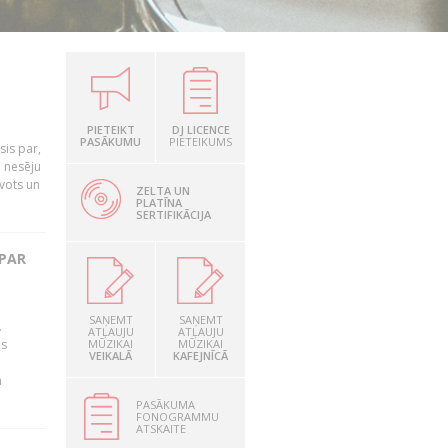
PIETEIKT
DJ LICENCE
PASĀKUMU
PIETEIKUMS
is par,
o nesēju
vots un
ZELTA UN
PLATĪNA
SERTIFIKĀCIJA
 PAR
SAŅEMT
SAŅEMT
.
ATĻAUJU
ATĻAUJU
as
MŪZIKAI
MŪZIKAI
VEIKALĀ
KAFEJNĪCĀ
n
PASĀKUMA
FONOGRAMMU
ATSKAITE