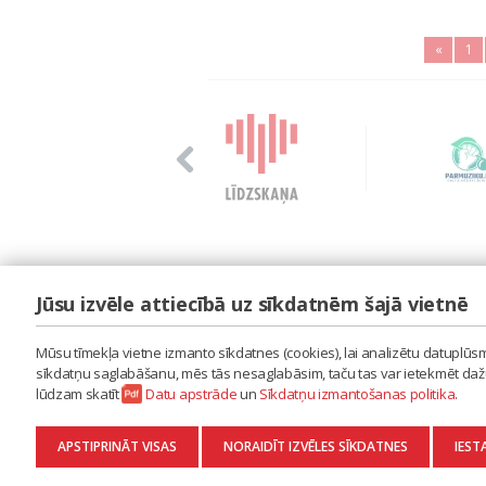
«
1
Jūsu izvēle attiecībā uz sīkdatnēm šajā vietnē
LAIPA
ES IZMANTOJU MŪZIKU
Mūsu tīmekļa vietne izmanto sīkdatnes (cookies), lai analizētu datuplūsmu
ES RADU MŪZIKU
sīkdatņu saglabāšanu, mēs tās nesaglabāsim, taču tas var ietekmēt dažu 
AKTUALITĀTES
lūdzam skatīt
Datu apstrāde
un
Sīkdatņu izmantošanas politika
.
KONTAKTI
SĪKDATŅU IZMANTOŠANAS POLITIKA
APSTIPRINĀT VISAS
NORAIDĪT IZVĒLES SĪKDATNES
IEST
DATU APSTRĀDE