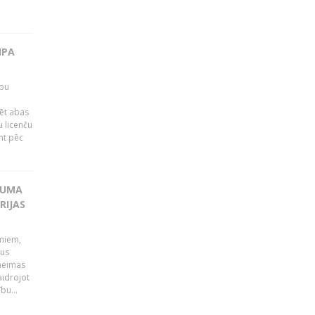
IPA
rbu
ēt abas
 licenču
mt pēc
KUMA
RIJAS
umiem,
dus
Saeimas
aidrojot
bu...