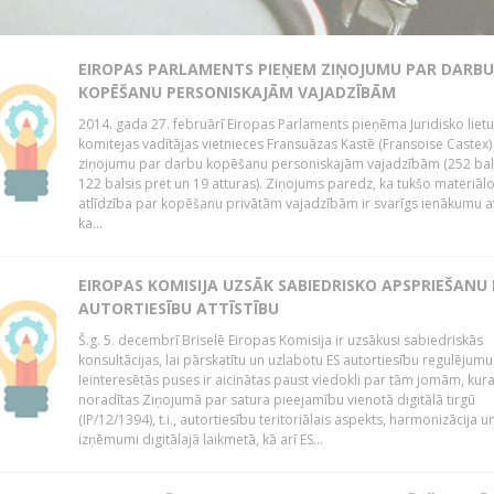
EIROPAS PARLAMENTS PIEŅEM ZIŅOJUMU PAR DARBU
KOPĒŠANU PERSONISKAJĀM VAJADZĪBĀM
2014. gada 27. februārī Eiropas Parlaments pieņēma Juridisko lietu
komitejas vadītājas vietnieces Fransuāzas Kastē (Fransoise Castex)
ziņojumu par darbu kopēšanu personiskajām vajadzībām (252 bals
122 balsis pret un 19 atturas). Ziņojums paredz, ka tukšo materiāl
atlīdzība par kopēšanu privātām vajadzībām ir svarīgs ienākumu a
ka...
EIROPAS KOMISIJA UZSĀK SABIEDRISKO APSPRIEŠANU
AUTORTIESĪBU ATTĪSTĪBU
Š.g. 5. decembrī Briselē Eiropas Komisija ir uzsākusi sabiedriskās
konsultācijas, lai pārskatītu un uzlabotu ES autortiesību regulējumu
Ieinteresētās puses ir aicinātas paust viedokli par tām jomām, kur
noradītas Ziņojumā par satura pieejamību vienotā digitālā tirgū
(IP/12/1394), t.i., autortiesību teritoriālais aspekts, harmonizācija u
izņēmumi digitālajā laikmetā, kā arī ES...