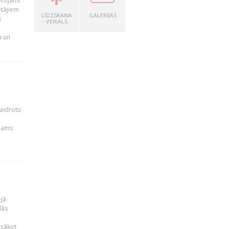
ērojami
ētājiem
LĪDZSKAŅA
GALERIJAS
s
VEIKALS
u un
kaidrotu
ejams
ējā
lās
zsākot