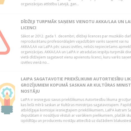
organizācijas attīstību Latvijā, gan...
DĪDŽEJI TURPMĀK SAŅEMS VIENOTU AKKA/LAA UN LA
LICENCI
Sākot ar 2012. gada 1. decembri, dīdžeji licences par muzikālo da
reproducēšanu profesionālajām vajadzībām varēs saņemt vai nu
AKKA/LAA vai LaIPA pēc savas izvēles, nebūs nepieciešams apmekl
organizācijas. AKKA/LAA un LaIPA ir atradušas iespēju turpmāk divu
vietā dīdžejiem sagatavot vienu apvienotu licenci, kuru varēs saņe
izvēles vienā no...
LAIPA SAGATAVOTIE PRIEKŠLIKUMI AUTORTIESĪBU LI
GROZĪJUMIEM KOPUMĀ SASKAN AR KULTŪRAS MINIST
NOSTĀJU
LaIPA ir iesniegusi savus priekšlikumus Autortiesību likuma grozīj
kas lielā mērā saskan ar Kultūras ministrijas sagatavotajiem. Papil
atbildīgajai komisijai iesniegtajiem priekšlikumiem, LaIPA katram 
deputātam ir nosūtījusi vēstuli ar vairākiem pielikumiem, plašāk sk
izpildītāju un producentu nostāju attiecībā uz dažādiem blakustiesī