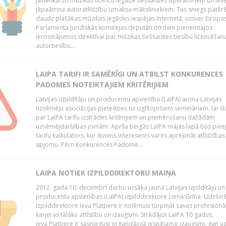
Jāvienkāršo mūzikas licenču iegāde tiešsaistes operatoriem un iev
jāpaātrina autoratlīdzību izmaksa māksliniekiem. Tas sniegs patēr
daudz plašākas mūzikas iegādes iespējas internetā, uzsver Eiropa
Parlamenta juridiskās komitejas deputāti otrdien pieņemtajos
ierosinājumos direktīvai par mūzikas tiešsaistes tiesību licencēšan
autortiesību...
LAIPA TARIFI IR SAMĒRĪGI UN ATBILST KONKURENCES
PADOMES NOTEIKTAJIEM KRITĒRIJIEM
Latvijas Izpildītāju un producentu apvienība (LaIPA) aicina Latvijas
uzņēmēju asociācijas pieteikties uz izglītojošiem semināriem, lai s
par LaIPA tarifu izstrādes kritērijiem un piemērošanu dažādām
uzņēmējdarbības jomām. Aprīļa beigās LaIPA mājas lapā būs pie
tarifu kalkulators, kur ikviens interesents varēs aprēķināt atlīdzības
apjomu. Pērn Konkurences Padome...
LAIPA NOTIEK IZPILDDIREKTORU MAIŅA
2012. gada 10. decembrī darbu uzsāka jaunā Latvijas Izpildītāju un
producentu apvienības (LaIPA) izpilddirektore Liena Grīna. Līdzšin
izpilddirektore Ieva Platpere ir nolēmusi turpināt savas profesionā
karjeras tālāku attīstību un izaugsmi. Strādājot LaIPA 10 gadus,
Ieva Platpere ir sasniegusi organizācijā iespējamo izaugsmi, gan u