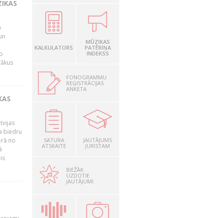
ZIKAS
a
un
MŪZIKAS
KALKULATORS
PATĒRIŅA
o
INDEKSS
rākus
FONOGRAMMU
REĢISTRĀCIJAS
ANKETA
KAS
tvijas
a biedru
ērā no
SATURA
JAUTĀJUMS
ATSKAITE
JURISTAM
ā
is
BIEŽĀK
UZDOTIE
JAUTĀJUMI
T