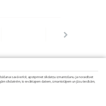
PVIENĪBA'
bāšanai savā ierīcē, apstipriniet sīkdatņu izmantošanu. Ja noraidīsiet
LAIPA.ORG
ajām sīkdatnēm, to ievāktajiem datiem, izmantotājiem un Jūsu tiesībām,