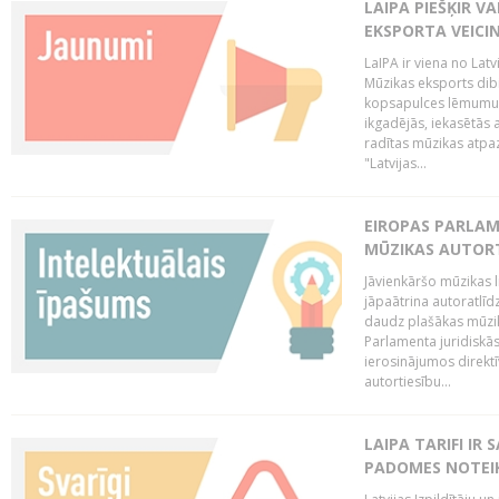
LAIPA PIEŠĶIR V
EKSPORTA VEICI
LaIPA ir viena no Latv
Mūzikas eksports dib
kopsapulces lēmumu, 
ikgadējās, iekasētās 
radītas mūzikas atpaz
"Latvijas...
EIROPAS PARLAM
MŪZIKAS AUTORT
Jāvienkāršo mūzikas l
jāpaātrina autoratlīd
daudz plašākas mūzik
Parlamenta juridiskā
ierosinājumos direktī
autortiesību...
LAIPA TARIFI IR
PADOMES NOTEIK