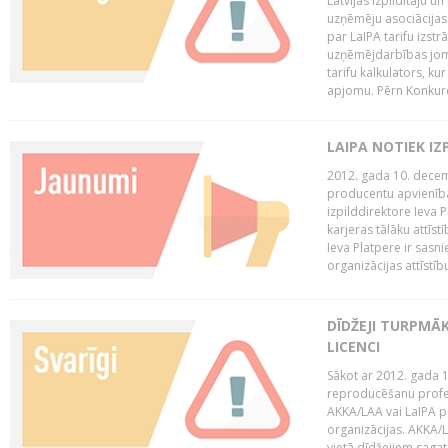
Latvijas Izpildītāju u
uzņēmēju asociācijas 
par LaIPA tarifu izs
uzņēmējdarbības jom
tarifu kalkulators, ku
apjomu. Pērn Konkur
LAIPA NOTIEK I
2012. gada 10. decemb
producentu apvienības
izpilddirektore Ieva 
karjeras tālāku attīst
Ieva Platpere ir sasn
organizācijas attīstību
DĪDŽEJI TURPMĀ
LICENCI
Sākot ar 2012. gada 1
reproducēšanu profe
AKKA/LAA vai LaIPA p
organizācijas. AKKA/L
vietā dīdžejiem sagat