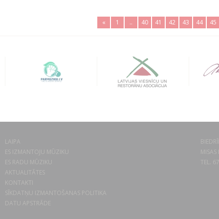
«
1
..
40
41
42
43
44
45
LAIPA
BIEDRĪ
ES IZMANTOJU MŪZIKU
MISAS 
ES RADU MŪZIKU
TEL. 6
AKTUALITĀTES
KONTAKTI
SĪKDATŅU IZMANTOŠANAS POLITIKA
DATU APSTRĀDE