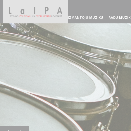
IZMANTOJU MŪZIKU
RADU MŪZIK