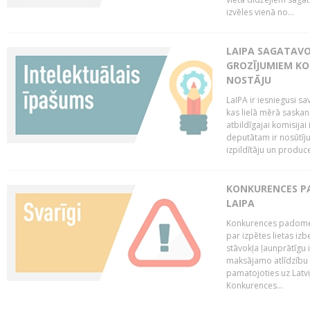
izvēles vienā no...
LAIPA SAGATAVO
GROZĪJUMIEM KO
NOSTĀJU
LaIPA ir iesniegusi s
kas lielā mērā saskan
atbildīgajai komisija
deputātam ir nosūtīju
izpildītāju un produc
KONKURENCES PA
LAIPA
Konkurences padome 
par izpētes lietas iz
stāvokļa ļaunprātīgu
maksājamo atlīdzību 
pamatojoties uz Latv
Konkurences...