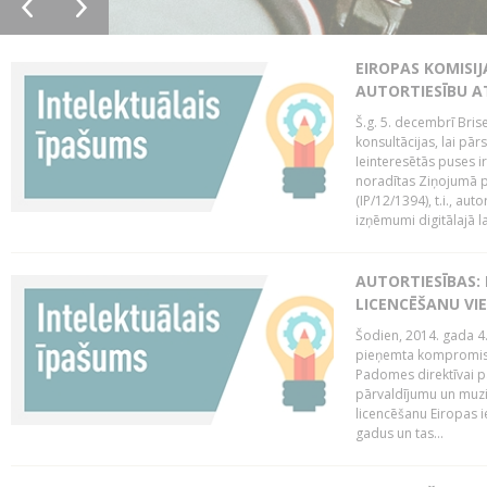
EIROPAS KOMISIJ
AUTORTIESĪBU A
Š.g. 5. decembrī Bris
konsultācijas, lai pār
Ieinteresētās puses i
noradītas Ziņojumā pa
(IP/12/1394), t.i., aut
izņēmumi digitālajā la
AUTORTIESĪBAS: 
LICENCĒŠANU VI
Šodien, 2014. gada 4.
pieņemta kompromisa
Padomes direktīvai pa
pārvaldījumu un muzik
licencēšanu Eiropas ie
gadus un tas...