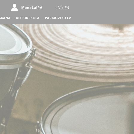
ManaLaIPA
LV
/
EN
SKANA
AUTORSKOLA
PARMUZIKU.LV