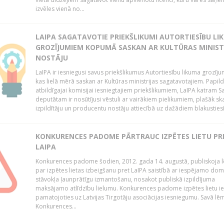
izvēles vienā no...
LAIPA SAGATAVOTIE PRIEKŠLIKUMI AUTORTIESĪBU LI
GROZĪJUMIEM KOPUMĀ SASKAN AR KULTŪRAS MINIST
NOSTĀJU
LaIPA ir iesniegusi savus priekšlikumus Autortiesību likuma grozīj
kas lielā mērā saskan ar Kultūras ministrijas sagatavotajiem. Papil
atbildīgajai komisijai iesniegtajiem priekšlikumiem, LaIPA katram 
deputātam ir nosūtījusi vēstuli ar vairākiem pielikumiem, plašāk sk
izpildītāju un producentu nostāju attiecībā uz dažādiem blakustiesī
KONKURENCES PADOME PĀRTRAUC IZPĒTES LIETU PR
LAIPA
Konkurences padome šodien, 2012. gada 14. augustā, publiskoja
par izpētes lietas izbeigšanu pret LaIPA saistībā ar iespējamo do
stāvokļa ļaunprātīgu izmantošanu, nosakot publiskā izpildījuma
maksājamo atlīdzību lielumu. Konkurences padome izpētes lietu ie
pamatojoties uz Latvijas Tirgotāju asociācijas iesniegumu. Savā l
Konkurences...