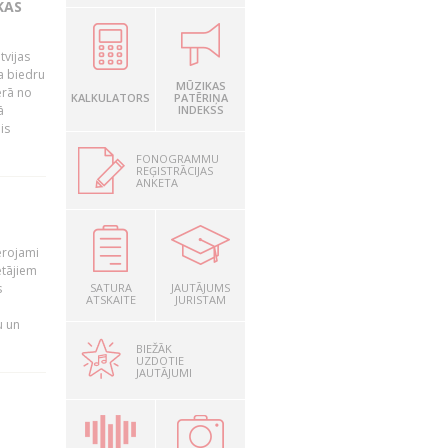
KAS
tvijas
a biedru
MŪZIKAS
ērā no
KALKULATORS
PATĒRIŅA
ā
INDEKSS
is
FONOGRAMMU
REĢISTRĀCIJAS
ANKETA
T
ērojami
ētājiem
s
SATURA
JAUTĀJUMS
ATSKAITE
JURISTAM
u un
BIEŽĀK
UZDOTIE
JAUTĀJUMI