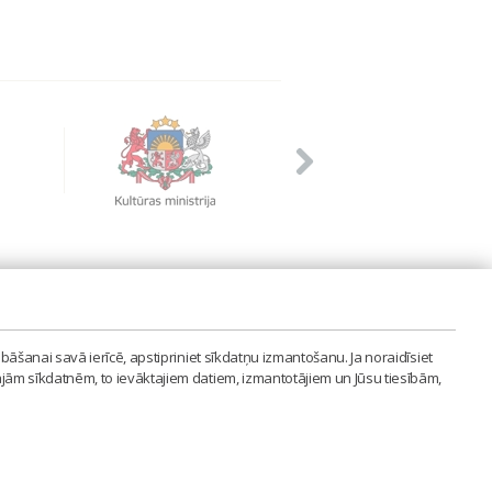
PVIENĪBA'
bāšanai savā ierīcē, apstipriniet sīkdatņu izmantošanu. Ja noraidīsiet
LAIPA.ORG
ajām sīkdatnēm, to ievāktajiem datiem, izmantotājiem un Jūsu tiesībām,