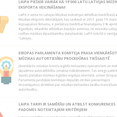
LAIPA PIEŠĶIR VAIRĀK KĀ 19'000 LATU LATVIJAS MŪZI
EKSPORTA VEICINĀŠANAI!
LaIPA ir viena no Latvijas Mūzikas industrijas attīstības biedrības/La
Mūzikas eksports dibinātājām, kas saskaņā ar 2013. gada 19. mart
kopsapulces lēmumu, ir piešķīrusi biedrībai finansējumu 3 % apm
ikgadējās, iekasētās atlīdzības kopējās summas, lai veicinātu Latvij
radītas mūzikas atpazīstamību starptautiski. LaIPA šobrīd ir vienīga
"Latvijas...
EIROPAS PARLAMENTA KOMITEJA PRASA VIENKĀRŠO
MŪZIKAS AUTORTIESĪBU PROCEDŪRAS TIEŠSAISTĒ
Jāvienkāršo mūzikas licenču iegāde tiešsaistes operatoriem un iev
jāpaātrina autoratlīdzību izmaksa māksliniekiem. Tas sniegs patēr
daudz plašākas mūzikas iegādes iespējas internetā, uzsver Eiropa
Parlamenta juridiskās komitejas deputāti otrdien pieņemtajos
ierosinājumos direktīvai par mūzikas tiešsaistes tiesību licencēšan
autortiesību...
LAIPA TARIFI IR SAMĒRĪGI UN ATBILST KONKURENCES
PADOMES NOTEIKTAJIEM KRITĒRIJIEM