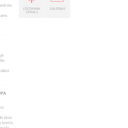
kaidrotu
LĪDZSKAŅA
GALERIJAS
VEIKALS
ejams
ējā
lās
zsākot
IPA
rbu
ēt abas
 licenču
mt pēc