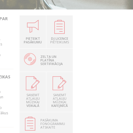
 PAR
.
PIETEIKT
DJ LICENCE
PASĀKUMU
PIETEIKUMS
as
n
ZELTA UN
PLATĪNA
SERTIFIKĀCIJA
ZIKAS
a
SAŅEMT
SAŅEMT
un
ATĻAUJU
ATĻAUJU
MŪZIKAI
MŪZIKAI
VEIKALĀ
KAFEJNĪCĀ
o
rākus
PASĀKUMA
FONOGRAMMU
ATSKAITE