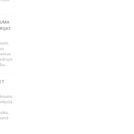
KUMA
RIJAS
umiem,
dus
Saeimas
aidrojot
bu...
ET
 lēmumu
minējošā
sāka,
ēmumā