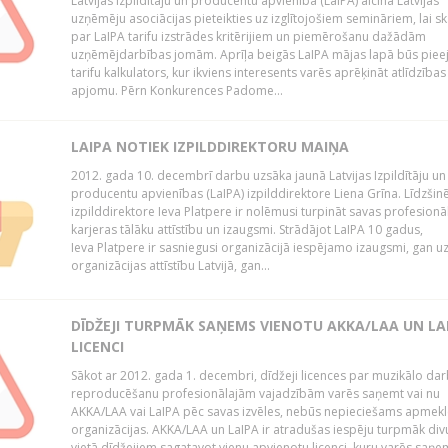
Latvijas Izpildītāju un producentu apvienība (LaIPA) aicina Latvijas
uzņēmēju asociācijas pieteikties uz izglītojošiem semināriem, lai s
par LaIPA tarifu izstrādes kritērijiem un piemērošanu dažādām
uzņēmējdarbības jomām. Aprīļa beigās LaIPA mājas lapā būs pie
tarifu kalkulators, kur ikviens interesents varēs aprēķināt atlīdzības
apjomu. Pērn Konkurences Padome...
LAIPA NOTIEK IZPILDDIREKTORU MAIŅA
2012. gada 10. decembrī darbu uzsāka jaunā Latvijas Izpildītāju un
producentu apvienības (LaIPA) izpilddirektore Liena Grīna. Līdzšin
izpilddirektore Ieva Platpere ir nolēmusi turpināt savas profesionā
karjeras tālāku attīstību un izaugsmi. Strādājot LaIPA 10 gadus,
Ieva Platpere ir sasniegusi organizācijā iespējamo izaugsmi, gan u
organizācijas attīstību Latvijā, gan...
DĪDŽEJI TURPMĀK SAŅEMS VIENOTU AKKA/LAA UN LA
LICENCI
Sākot ar 2012. gada 1. decembri, dīdžeji licences par muzikālo da
reproducēšanu profesionālajām vajadzībām varēs saņemt vai nu
AKKA/LAA vai LaIPA pēc savas izvēles, nebūs nepieciešams apmekl
organizācijas. AKKA/LAA un LaIPA ir atradušas iespēju turpmāk divu
vietā dīdžejiem sagatavot vienu apvienotu licenci, kuru varēs saņe