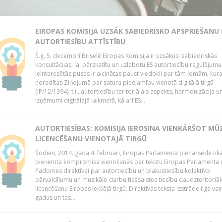
EIROPAS KOMISIJA UZSĀK SABIEDRISKO APSPRIEŠANU
AUTORTIESĪBU ATTĪSTĪBU
Š.g. 5. decembrī Briselē Eiropas Komisija ir uzsākusi sabiedriskās
konsultācijas, lai pārskatītu un uzlabotu ES autortiesību regulējumu
Ieinteresētās puses ir aicinātas paust viedokli par tām jomām, kur
noradītas Ziņojumā par satura pieejamību vienotā digitālā tirgū
(IP/12/1394), t.i., autortiesību teritoriālais aspekts, harmonizācija u
izņēmumi digitālajā laikmetā, kā arī ES...
AUTORTIESĪBAS: KOMISIJA IEROSINA VIENKĀRŠOT MŪ
LICENCĒŠANU VIENOTAJĀ TIRGŪ
Šodien, 2014. gada 4. februārī, Eiropas Parlamenta plenārsēdē tik
pieņemta kompromisa vienošanās par tekstu Eiropas Parlamenta 
Padomes direktīvai par autortiesību un blakustiesību kolektīvo
pārvaldījumu un muzikālo darbu tiešsaistes tiesību daudzteritoriāl
licencēšanu Eiropas iekšējā tirgū. Direktīvas teksta izstrāde ilga vai
gadus un tas...