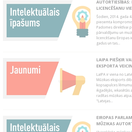
AUTORTIESĪBAS: 
LICENCĒŠANU VI
Šodien, 2014. gada 4.
pieņemta kompromisa
Padomes direktīvai pa
pārvaldījumu un muzik
licencēšanu Eiropas ie
gadus un tas...
LAIPA PIEŠĶIR V
EKSPORTA VEICI
LaIPA ir viena no Latv
Mūzikas eksports dib
kopsapulces lēmumu, 
ikgadējās, iekasētās 
radītas mūzikas atpaz
"Latvijas...
EIROPAS PARLAM
MŪZIKAS AUTORT