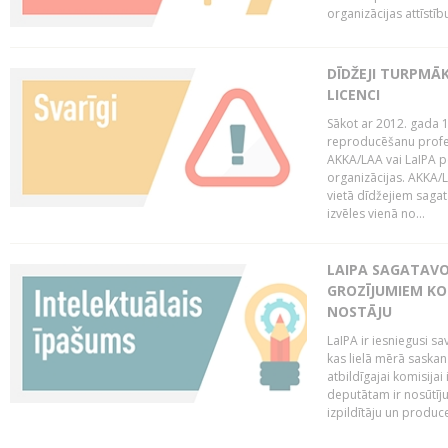
organizācijas attīstību
DĪDŽEJI TURPMĀ
LICENCI
Sākot ar 2012. gada 1
reproducēšanu profe
AKKA/LAA vai LaIPA p
organizācijas. AKKA/L
vietā dīdžejiem sagat
izvēles vienā no...
LAIPA SAGATAVO
GROZĪJUMIEM KO
NOSTĀJU
LaIPA ir iesniegusi s
kas lielā mērā saskan
atbildīgajai komisija
deputātam ir nosūtīju
izpildītāju un produc