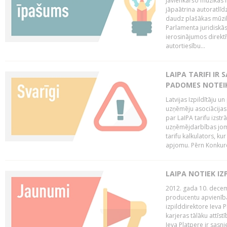
Jāvienkāršo mūzikas l
jāpaātrina autoratlīd
daudz plašākas mūzik
Parlamenta juridiskā
ierosinājumos direktī
autortiesību...
LAIPA TARIFI IR
PADOMES NOTEIK
Latvijas Izpildītāju u
uzņēmēju asociācijas 
par LaIPA tarifu izs
uzņēmējdarbības jom
tarifu kalkulators, ku
apjomu. Pērn Konkur
LAIPA NOTIEK I
2012. gada 10. decemb
producentu apvienības
izpilddirektore Ieva 
karjeras tālāku attīst
Ieva Platpere ir sasn