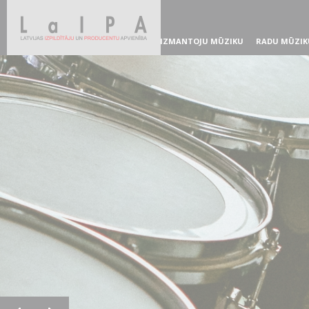
IZMANTOJU MŪZIKU
RADU MŪZIK