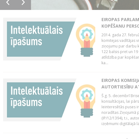
EIROPAS PARLAM
KOPĒŠANU PERS
2014. gada 27. februā
komitejas vadītājas v
ziņojumu par darbu k
122 balsis pret un 19
atlīdzība par kopēša
ka...
EIROPAS KOMISIJ
AUTORTIESĪBU A
Š.g. 5. decembrī Bris
konsultācijas, lai pār
Ieinteresētās puses i
noradītas Ziņojumā pa
(IP/12/1394), t.i., aut
izņēmumi digitālajā la