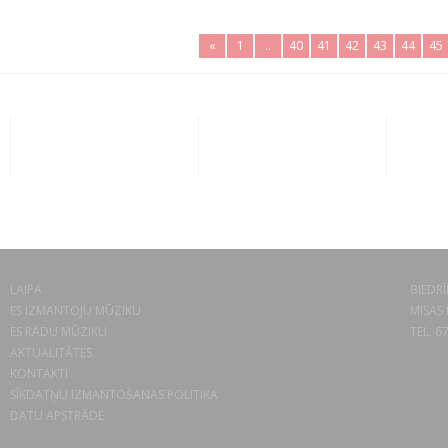
«
1
..
40
41
42
43
44
45
LAIPA
BIEDRĪ
ES IZMANTOJU MŪZIKU
MISAS 
ES RADU MŪZIKU
TEL. 6
AKTUALITĀTES
KONTAKTI
SĪKDATŅU IZMANTOŠANAS POLITIKA
DATU APSTRĀDE