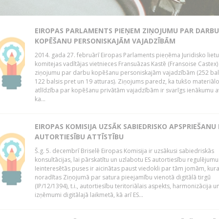
EIROPAS PARLAMENTS PIEŅEM ZIŅOJUMU PAR DARBU
KOPĒŠANU PERSONISKAJĀM VAJADZĪBĀM
2014. gada 27. februārī Eiropas Parlaments pieņēma Juridisko lietu
komitejas vadītājas vietnieces Fransuāzas Kastē (Fransoise Castex)
ziņojumu par darbu kopēšanu personiskajām vajadzībām (252 bals
122 balsis pret un 19 atturas). Ziņojums paredz, ka tukšo materiāl
atlīdzība par kopēšanu privātām vajadzībām ir svarīgs ienākumu a
ka...
EIROPAS KOMISIJA UZSĀK SABIEDRISKO APSPRIEŠANU
AUTORTIESĪBU ATTĪSTĪBU
Š.g. 5. decembrī Briselē Eiropas Komisija ir uzsākusi sabiedriskās
konsultācijas, lai pārskatītu un uzlabotu ES autortiesību regulējumu
Ieinteresētās puses ir aicinātas paust viedokli par tām jomām, kur
noradītas Ziņojumā par satura pieejamību vienotā digitālā tirgū
(IP/12/1394), t.i., autortiesību teritoriālais aspekts, harmonizācija u
izņēmumi digitālajā laikmetā, kā arī ES...