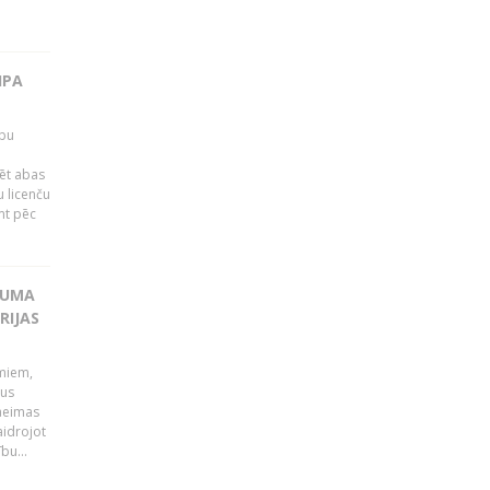
IPA
rbu
ēt abas
 licenču
mt pēc
KUMA
RIJAS
umiem,
dus
Saeimas
aidrojot
bu...