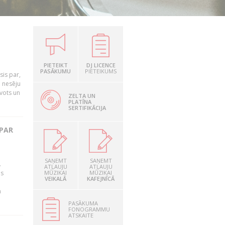
PIETEIKT
DJ LICENCE
PASĀKUMU
PIETEIKUMS
is par,
o nesēju
vots un
ZELTA UN
PLATĪNA
SERTIFIKĀCIJA
 PAR
SAŅEMT
SAŅEMT
.
ATĻAUJU
ATĻAUJU
as
MŪZIKAI
MŪZIKAI
VEIKALĀ
KAFEJNĪCĀ
n
PASĀKUMA
FONOGRAMMU
ATSKAITE