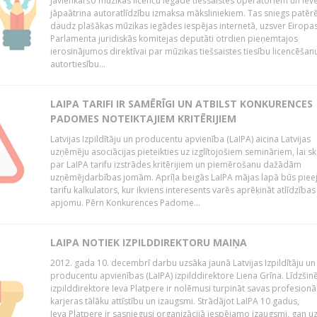
Jāvienkāršo mūzikas licenču iegāde tiešsaistes operatoriem un iev
jāpaātrina autoratlīdzību izmaksa māksliniekiem. Tas sniegs patēr
daudz plašākas mūzikas iegādes iespējas internetā, uzsver Eiropa
Parlamenta juridiskās komitejas deputāti otrdien pieņemtajos
ierosinājumos direktīvai par mūzikas tiešsaistes tiesību licencēšan
autortiesību...
LAIPA TARIFI IR SAMĒRĪGI UN ATBILST KONKURENCES
PADOMES NOTEIKTAJIEM KRITĒRIJIEM
Latvijas Izpildītāju un producentu apvienība (LaIPA) aicina Latvijas
uzņēmēju asociācijas pieteikties uz izglītojošiem semināriem, lai s
par LaIPA tarifu izstrādes kritērijiem un piemērošanu dažādām
uzņēmējdarbības jomām. Aprīļa beigās LaIPA mājas lapā būs pie
tarifu kalkulators, kur ikviens interesents varēs aprēķināt atlīdzības
apjomu. Pērn Konkurences Padome...
LAIPA NOTIEK IZPILDDIREKTORU MAIŅA
2012. gada 10. decembrī darbu uzsāka jaunā Latvijas Izpildītāju un
producentu apvienības (LaIPA) izpilddirektore Liena Grīna. Līdzšin
izpilddirektore Ieva Platpere ir nolēmusi turpināt savas profesionā
karjeras tālāku attīstību un izaugsmi. Strādājot LaIPA 10 gadus,
Ieva Platpere ir sasniegusi organizācijā iespējamo izaugsmi, gan u