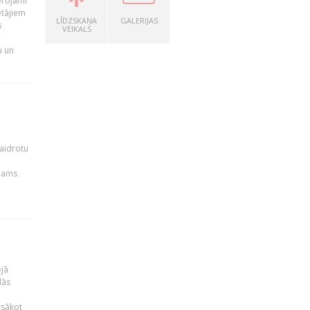
ērojami
ētājiem
LĪDZSKAŅA
GALERIJAS
s
VEIKALS
u un
kaidrotu
ejams
ējā
lās
zsākot