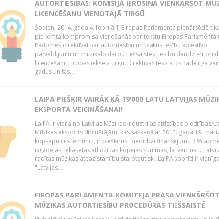
AUTORTIESĪBAS: KOMISIJA IEROSINA VIENKĀRŠOT MŪ
LICENCĒŠANU VIENOTAJĀ TIRGŪ
Šodien, 2014. gada 4. februārī, Eiropas Parlamenta plenārsēdē tik
pieņemta kompromisa vienošanās par tekstu Eiropas Parlamenta 
Padomes direktīvai par autortiesību un blakustiesību kolektīvo
pārvaldījumu un muzikālo darbu tiešsaistes tiesību daudzteritoriāl
licencēšanu Eiropas iekšējā tirgū. Direktīvas teksta izstrāde ilga vai
gadus un tas...
LAIPA PIEŠĶIR VAIRĀK KĀ 19'000 LATU LATVIJAS MŪZI
EKSPORTA VEICINĀŠANAI!
LaIPA ir viena no Latvijas Mūzikas industrijas attīstības biedrības/La
Mūzikas eksports dibinātājām, kas saskaņā ar 2013. gada 19. mart
kopsapulces lēmumu, ir piešķīrusi biedrībai finansējumu 3 % apm
ikgadējās, iekasētās atlīdzības kopējās summas, lai veicinātu Latvij
radītas mūzikas atpazīstamību starptautiski. LaIPA šobrīd ir vienīga
"Latvijas...
EIROPAS PARLAMENTA KOMITEJA PRASA VIENKĀRŠO
MŪZIKAS AUTORTIESĪBU PROCEDŪRAS TIEŠSAISTĒ