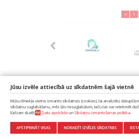
«
1
Jūsu izvēle attiecībā uz sīkdatnēm šajā vietnē
LAIPA
ES IZMANTOJU MŪZIKU
Mūsu tīmekļa vietne izmanto sīkdatnes (cookies), lai analizētu datuplūsmu
ES RADU MŪZIKU
sīkdatņu saglabāšanu, mēs tās nesaglabāsim, taču tas var ietekmēt dažu 
AKTUALITĀTES
lūdzam skatīt
Datu apstrāde
un
Sīkdatņu izmantošanas politika
.
KONTAKTI
SĪKDATŅU IZMANTOŠANAS POLITIKA
APSTIPRINĀT VISAS
NORAIDĪT IZVĒLES SĪKDATNES
IEST
DATU APSTRĀDE