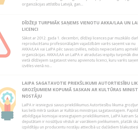
organizācijas attīstību Latvijā, gan...
DĪDŽEJI TURPMĀK SAŅEMS VIENOTU AKKA/LAA UN LA
LICENCI
Sākot ar 2012. gada 1. decembri, dīdžeji licences par muzikālo da
reproducēšanu profesionālajām vajadzībām varēs saņemt vai nu
AKKA/LAA vai LaIPA pēc savas izvēles, nebūs nepieciešams apmekl
organizācijas. AKKA/LAA un LaIPA ir atradušas iespēju turpmāk divu
vietā dīdžejiem sagatavot vienu apvienotu licenci, kuru varēs saņe
izvēles vienā no...
LAIPA SAGATAVOTIE PRIEKŠLIKUMI AUTORTIESĪBU LI
GROZĪJUMIEM KOPUMĀ SASKAN AR KULTŪRAS MINIST
NOSTĀJU
LaIPA ir iesniegusi savus priekšlikumus Autortiesību likuma grozīj
kas lielā mērā saskan ar Kultūras ministrijas sagatavotajiem. Papil
atbildīgajai komisijai iesniegtajiem priekšlikumiem, LaIPA katram 
deputātam ir nosūtījusi vēstuli ar vairākiem pielikumiem, plašāk sk
izpildītāju un producentu nostāju attiecībā uz dažādiem blakustiesī