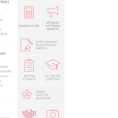
ZIKAS
a
un
MŪZIKAS
KALKULATORS
PATĒRIŅA
o
INDEKSS
rākus
FONOGRAMMU
REĢISTRĀCIJAS
ANKETA
KAS
tvijas
a biedru
ērā no
SATURA
JAUTĀJUMS
ATSKAITE
JURISTAM
ā
is
BIEŽĀK
UZDOTIE
JAUTĀJUMI
T