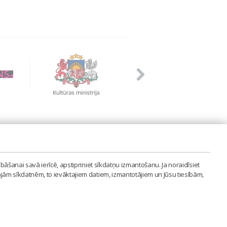
PVIENĪBA'
bāšanai savā ierīcē, apstipriniet sīkdatņu izmantošanu. Ja noraidīsiet
LAIPA.ORG
ajām sīkdatnēm, to ievāktajiem datiem, izmantotājiem un Jūsu tiesībām,