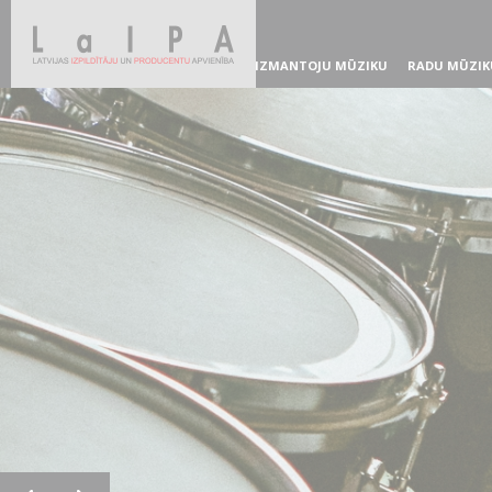
IZMANTOJU MŪZIKU
RADU MŪZIK