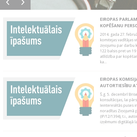
EIROPAS PARLAM
KOPĒŠANU PERS
2014. gada 27. februā
komitejas vadītājas v
ziņojumu par darbu k
122 balsis pret un 19
atlīdzība par kopēša
ka...
EIROPAS KOMISIJ
AUTORTIESĪBU A
Š.g. 5. decembrī Bris
konsultācijas, lai pār
Ieinteresētās puses i
noradītas Ziņojumā pa
(IP/12/1394), t.i., aut
izņēmumi digitālajā la