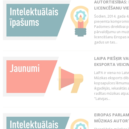
AUTORTIESĪBAS: 
LICENCĒŠANU VI
Šodien, 2014. gada 4.
pieņemta kompromisa
Padomes direktīvai pa
pārvaldījumu un muzik
licencēšanu Eiropas ie
gadus un tas...
LAIPA PIEŠĶIR V
EKSPORTA VEICI
LaIPA ir viena no Latv
Mūzikas eksports dib
kopsapulces lēmumu, 
ikgadējās, iekasētās 
radītas mūzikas atpaz
"Latvijas...
EIROPAS PARLAM
MŪZIKAS AUTORT