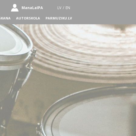
ManaLaIPA
LV
/
EN
SKANA
AUTORSKOLA
PARMUZIKU.LV