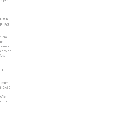
KUMA
RIJAS
umiem,
dus
Saeimas
aidrojot
bu...
ET
 lēmumu
minējošā
sāka,
ēmumā