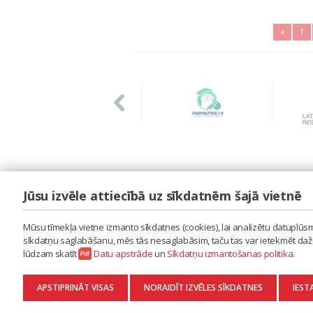
«
1
Jūsu izvēle attiecībā uz sīkdatnēm šajā vietnē
LAIPA
ES IZMANTOJU MŪZIKU
Mūsu tīmekļa vietne izmanto sīkdatnes (cookies), lai analizētu datuplūsmu
ES RADU MŪZIKU
sīkdatņu saglabāšanu, mēs tās nesaglabāsim, taču tas var ietekmēt dažu 
AKTUALITĀTES
lūdzam skatīt
Datu apstrāde
un
Sīkdatņu izmantošanas politika
.
KONTAKTI
SĪKDATŅU IZMANTOŠANAS POLITIKA
APSTIPRINĀT VISAS
NORAIDĪT IZVĒLES SĪKDATNES
IEST
DATU APSTRĀDE