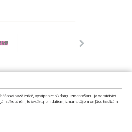
PVIENĪBA'
bāšanai savā ierīcē, apstipriniet sīkdatņu izmantošanu. Ja noraidīsiet
LAIPA.ORG
ajām sīkdatnēm, to ievāktajiem datiem, izmantotājiem un Jūsu tiesībām,