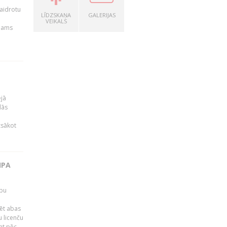
kaidrotu
LĪDZSKAŅA
GALERIJAS
VEIKALS
ejams
ējā
lās
zsākot
IPA
rbu
ēt abas
 licenču
mt pēc