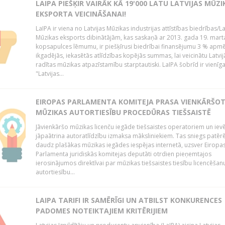
LAIPA PIEŠĶIR VAIRĀK KĀ 19'000 LATU LATVIJAS MŪZI
EKSPORTA VEICINĀŠANAI!
LaIPA ir viena no Latvijas Mūzikas industrijas attīstības biedrības/La
Mūzikas eksports dibinātājām, kas saskaņā ar 2013. gada 19. mart
kopsapulces lēmumu, ir piešķīrusi biedrībai finansējumu 3 % apm
ikgadējās, iekasētās atlīdzības kopējās summas, lai veicinātu Latvij
radītas mūzikas atpazīstamību starptautiski. LaIPA šobrīd ir vienīga
"Latvijas...
EIROPAS PARLAMENTA KOMITEJA PRASA VIENKĀRŠO
MŪZIKAS AUTORTIESĪBU PROCEDŪRAS TIEŠSAISTĒ
Jāvienkāršo mūzikas licenču iegāde tiešsaistes operatoriem un iev
jāpaātrina autoratlīdzību izmaksa māksliniekiem. Tas sniegs patēr
daudz plašākas mūzikas iegādes iespējas internetā, uzsver Eiropa
Parlamenta juridiskās komitejas deputāti otrdien pieņemtajos
ierosinājumos direktīvai par mūzikas tiešsaistes tiesību licencēšan
autortiesību...
LAIPA TARIFI IR SAMĒRĪGI UN ATBILST KONKURENCES
PADOMES NOTEIKTAJIEM KRITĒRIJIEM