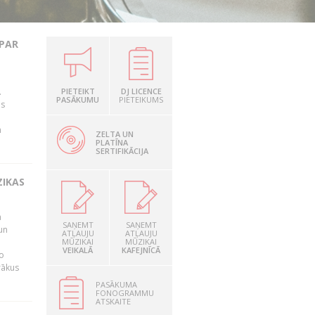
 PAR
.
PIETEIKT
DJ LICENCE
PASĀKUMU
PIETEIKUMS
as
n
ZELTA UN
PLATĪNA
SERTIFIKĀCIJA
ZIKAS
a
SAŅEMT
SAŅEMT
un
ATĻAUJU
ATĻAUJU
MŪZIKAI
MŪZIKAI
VEIKALĀ
KAFEJNĪCĀ
o
rākus
PASĀKUMA
FONOGRAMMU
ATSKAITE