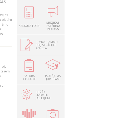
KAS
tvijas
a biedru
MŪZIKAS
ērā no
KALKULATORS
PATĒRIŅA
ā
INDEKSS
is
FONOGRAMMU
REĢISTRĀCIJAS
ANKETA
T
ērojami
ētājiem
s
SATURA
JAUTĀJUMS
ATSKAITE
JURISTAM
u un
BIEŽĀK
UZDOTIE
JAUTĀJUMI