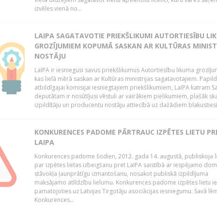
izvēles vienā no...
LAIPA SAGATAVOTIE PRIEKŠLIKUMI AUTORTIESĪBU LI
GROZĪJUMIEM KOPUMĀ SASKAN AR KULTŪRAS MINIST
NOSTĀJU
LaIPA ir iesniegusi savus priekšlikumus Autortiesību likuma grozīj
kas lielā mērā saskan ar Kultūras ministrijas sagatavotajiem. Papil
atbildīgajai komisijai iesniegtajiem priekšlikumiem, LaIPA katram 
deputātam ir nosūtījusi vēstuli ar vairākiem pielikumiem, plašāk sk
izpildītāju un producentu nostāju attiecībā uz dažādiem blakustiesī
KONKURENCES PADOME PĀRTRAUC IZPĒTES LIETU PR
LAIPA
Konkurences padome šodien, 2012. gada 14. augustā, publiskoja
par izpētes lietas izbeigšanu pret LaIPA saistībā ar iespējamo do
stāvokļa ļaunprātīgu izmantošanu, nosakot publiskā izpildījuma
maksājamo atlīdzību lielumu. Konkurences padome izpētes lietu ie
pamatojoties uz Latvijas Tirgotāju asociācijas iesniegumu. Savā l
Konkurences...