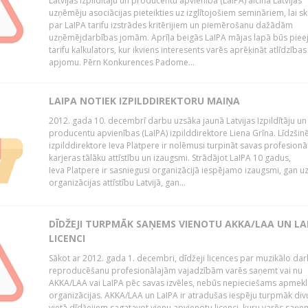
Latvijas Izpildītāju un producentu apvienība (LaIPA) aicina Latvijas
uzņēmēju asociācijas pieteikties uz izglītojošiem semināriem, lai s
par LaIPA tarifu izstrādes kritērijiem un piemērošanu dažādām
uzņēmējdarbības jomām. Aprīļa beigās LaIPA mājas lapā būs pie
tarifu kalkulators, kur ikviens interesents varēs aprēķināt atlīdzības
apjomu. Pērn Konkurences Padome...
LAIPA NOTIEK IZPILDDIREKTORU MAIŅA
2012. gada 10. decembrī darbu uzsāka jaunā Latvijas Izpildītāju un
producentu apvienības (LaIPA) izpilddirektore Liena Grīna. Līdzšin
izpilddirektore Ieva Platpere ir nolēmusi turpināt savas profesionā
karjeras tālāku attīstību un izaugsmi. Strādājot LaIPA 10 gadus,
Ieva Platpere ir sasniegusi organizācijā iespējamo izaugsmi, gan u
organizācijas attīstību Latvijā, gan...
DĪDŽEJI TURPMĀK SAŅEMS VIENOTU AKKA/LAA UN LA
LICENCI
Sākot ar 2012. gada 1. decembri, dīdžeji licences par muzikālo da
reproducēšanu profesionālajām vajadzībām varēs saņemt vai nu
AKKA/LAA vai LaIPA pēc savas izvēles, nebūs nepieciešams apmekl
organizācijas. AKKA/LAA un LaIPA ir atradušas iespēju turpmāk divu
vietā dīdžejiem sagatavot vienu apvienotu licenci, kuru varēs saņe