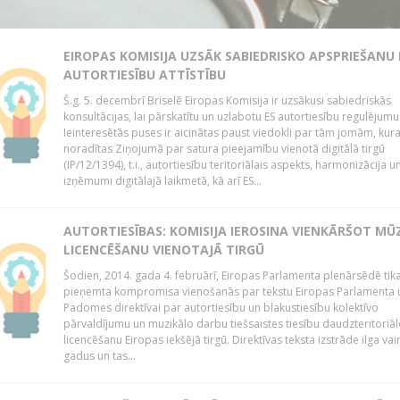
EIROPAS KOMISIJA UZSĀK SABIEDRISKO APSPRIEŠANU
AUTORTIESĪBU ATTĪSTĪBU
Š.g. 5. decembrī Briselē Eiropas Komisija ir uzsākusi sabiedriskās
konsultācijas, lai pārskatītu un uzlabotu ES autortiesību regulējumu
Ieinteresētās puses ir aicinātas paust viedokli par tām jomām, kur
noradītas Ziņojumā par satura pieejamību vienotā digitālā tirgū
(IP/12/1394), t.i., autortiesību teritoriālais aspekts, harmonizācija u
izņēmumi digitālajā laikmetā, kā arī ES...
AUTORTIESĪBAS: KOMISIJA IEROSINA VIENKĀRŠOT MŪ
LICENCĒŠANU VIENOTAJĀ TIRGŪ
Šodien, 2014. gada 4. februārī, Eiropas Parlamenta plenārsēdē tik
pieņemta kompromisa vienošanās par tekstu Eiropas Parlamenta 
Padomes direktīvai par autortiesību un blakustiesību kolektīvo
pārvaldījumu un muzikālo darbu tiešsaistes tiesību daudzteritoriāl
licencēšanu Eiropas iekšējā tirgū. Direktīvas teksta izstrāde ilga vai
gadus un tas...