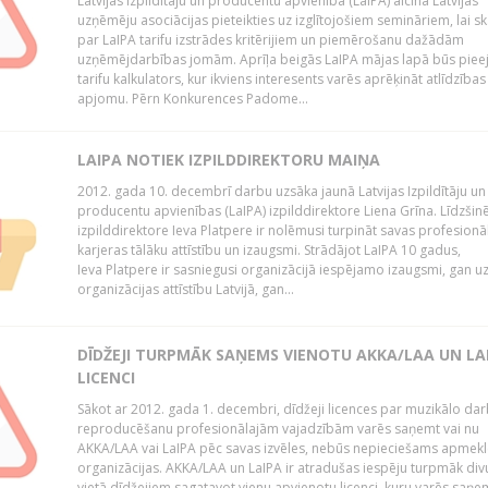
Latvijas Izpildītāju un producentu apvienība (LaIPA) aicina Latvijas
uzņēmēju asociācijas pieteikties uz izglītojošiem semināriem, lai s
par LaIPA tarifu izstrādes kritērijiem un piemērošanu dažādām
uzņēmējdarbības jomām. Aprīļa beigās LaIPA mājas lapā būs pie
tarifu kalkulators, kur ikviens interesents varēs aprēķināt atlīdzības
apjomu. Pērn Konkurences Padome...
LAIPA NOTIEK IZPILDDIREKTORU MAIŅA
2012. gada 10. decembrī darbu uzsāka jaunā Latvijas Izpildītāju un
producentu apvienības (LaIPA) izpilddirektore Liena Grīna. Līdzšin
izpilddirektore Ieva Platpere ir nolēmusi turpināt savas profesionā
karjeras tālāku attīstību un izaugsmi. Strādājot LaIPA 10 gadus,
Ieva Platpere ir sasniegusi organizācijā iespējamo izaugsmi, gan u
organizācijas attīstību Latvijā, gan...
DĪDŽEJI TURPMĀK SAŅEMS VIENOTU AKKA/LAA UN LA
LICENCI
Sākot ar 2012. gada 1. decembri, dīdžeji licences par muzikālo da
reproducēšanu profesionālajām vajadzībām varēs saņemt vai nu
AKKA/LAA vai LaIPA pēc savas izvēles, nebūs nepieciešams apmekl
organizācijas. AKKA/LAA un LaIPA ir atradušas iespēju turpmāk divu
vietā dīdžejiem sagatavot vienu apvienotu licenci, kuru varēs saņe