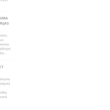
KUMA
RIJAS
umiem,
dus
Saeimas
aidrojot
bu...
ET
 lēmumu
minējošā
sāka,
ēmumā