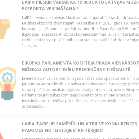
LAIPA PIEŠĶIR VAIRĀK KĀ 19'000 LATU LATVIJAS MŪZI
EKSPORTA VEICINĀŠANAI!
LaIPA ir viena no Latvijas Mūzikas industrijas attīstības biedrības/La
Mūzikas eksports dibinātājām, kas saskaņā ar 2013. gada 19. mart
kopsapulces lēmumu, ir piešķīrusi biedrībai finansējumu 3 % apm
ikgadējās, iekasētās atlīdzības kopējās summas, lai veicinātu Latvij
radītas mūzikas atpazīstamību starptautiski. LaIPA šobrīd ir vienīga
"Latvijas...
EIROPAS PARLAMENTA KOMITEJA PRASA VIENKĀRŠO
MŪZIKAS AUTORTIESĪBU PROCEDŪRAS TIEŠSAISTĒ
Jāvienkāršo mūzikas licenču iegāde tiešsaistes operatoriem un iev
jāpaātrina autoratlīdzību izmaksa māksliniekiem. Tas sniegs patēr
daudz plašākas mūzikas iegādes iespējas internetā, uzsver Eiropa
Parlamenta juridiskās komitejas deputāti otrdien pieņemtajos
ierosinājumos direktīvai par mūzikas tiešsaistes tiesību licencēšan
autortiesību...
LAIPA TARIFI IR SAMĒRĪGI UN ATBILST KONKURENCES
PADOMES NOTEIKTAJIEM KRITĒRIJIEM