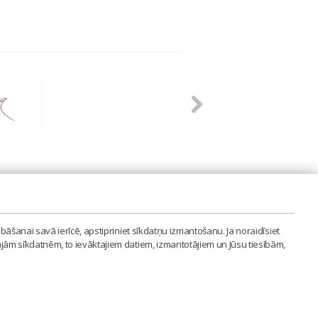
PVIENĪBA'
bāšanai savā ierīcē, apstipriniet sīkdatņu izmantošanu. Ja noraidīsiet
LAIPA.ORG
ajām sīkdatnēm, to ievāktajiem datiem, izmantotājiem un Jūsu tiesībām,