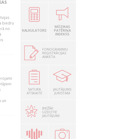
KAS
tvijas
a biedru
MŪZIKAS
ērā no
KALKULATORS
PATĒRIŅA
ā
INDEKSS
is
FONOGRAMMU
REĢISTRĀCIJAS
ANKETA
T
ērojami
ētājiem
s
SATURA
JAUTĀJUMS
ATSKAITE
JURISTAM
u un
BIEŽĀK
UZDOTIE
JAUTĀJUMI