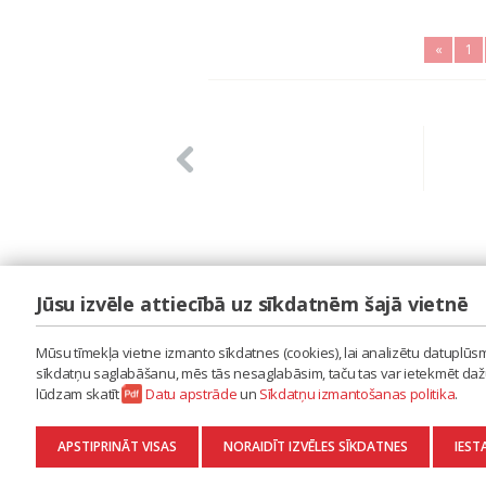
«
1
Jūsu izvēle attiecībā uz sīkdatnēm šajā vietnē
LAIPA
ES IZMANTOJU MŪZIKU
Mūsu tīmekļa vietne izmanto sīkdatnes (cookies), lai analizētu datuplūsmu
ES RADU MŪZIKU
sīkdatņu saglabāšanu, mēs tās nesaglabāsim, taču tas var ietekmēt dažu 
AKTUALITĀTES
lūdzam skatīt
Datu apstrāde
un
Sīkdatņu izmantošanas politika
.
KONTAKTI
SĪKDATŅU IZMANTOŠANAS POLITIKA
APSTIPRINĀT VISAS
NORAIDĪT IZVĒLES SĪKDATNES
IEST
DATU APSTRĀDE