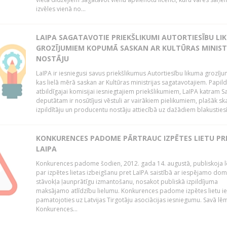
izvēles vienā no...
LAIPA SAGATAVOTIE PRIEKŠLIKUMI AUTORTIESĪBU LI
GROZĪJUMIEM KOPUMĀ SASKAN AR KULTŪRAS MINIST
NOSTĀJU
LaIPA ir iesniegusi savus priekšlikumus Autortiesību likuma grozīj
kas lielā mērā saskan ar Kultūras ministrijas sagatavotajiem. Papil
atbildīgajai komisijai iesniegtajiem priekšlikumiem, LaIPA katram 
deputātam ir nosūtījusi vēstuli ar vairākiem pielikumiem, plašāk sk
izpildītāju un producentu nostāju attiecībā uz dažādiem blakustiesī
KONKURENCES PADOME PĀRTRAUC IZPĒTES LIETU PR
LAIPA
Konkurences padome šodien, 2012. gada 14. augustā, publiskoja
par izpētes lietas izbeigšanu pret LaIPA saistībā ar iespējamo do
stāvokļa ļaunprātīgu izmantošanu, nosakot publiskā izpildījuma
maksājamo atlīdzību lielumu. Konkurences padome izpētes lietu ie
pamatojoties uz Latvijas Tirgotāju asociācijas iesniegumu. Savā l
Konkurences...