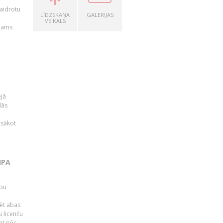
kaidrotu
LĪDZSKAŅA
GALERIJAS
VEIKALS
ejams
ējā
lās
zsākot
IPA
rbu
ēt abas
 licenču
mt pēc