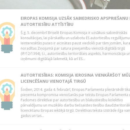
EIROPAS KOMISIJA UZSĀK SABIEDRISKO APSPRIEŠANU
AUTORTIESĪBU ATTĪSTĪBU
Š.g. 5. decembrī Briselē Eiropas Komisija ir uzsākusi sabiedriskās
konsultācijas, lai pārskatītu un uzlabotu ES autortiesību regulējumu
Ieinteresētās puses ir aicinātas paust viedokli par tām jomām, kur
noradītas Ziņojumā par satura pieejamību vienotā digitālā tirgū
(IP/12/1394), t.i., autortiesību teritoriālais aspekts, harmonizācija u
izņēmumi digitālajā laikmetā, kā arī ES...
AUTORTIESĪBAS: KOMISIJA IEROSINA VIENKĀRŠOT MŪ
LICENCĒŠANU VIENOTAJĀ TIRGŪ
Šodien, 2014. gada 4. februārī, Eiropas Parlamenta plenārsēdē tik
pieņemta kompromisa vienošanās par tekstu Eiropas Parlamenta 
Padomes direktīvai par autortiesību un blakustiesību kolektīvo
pārvaldījumu un muzikālo darbu tiešsaistes tiesību daudzteritoriāl
licencēšanu Eiropas iekšējā tirgū. Direktīvas teksta izstrāde ilga vai
gadus un tas...