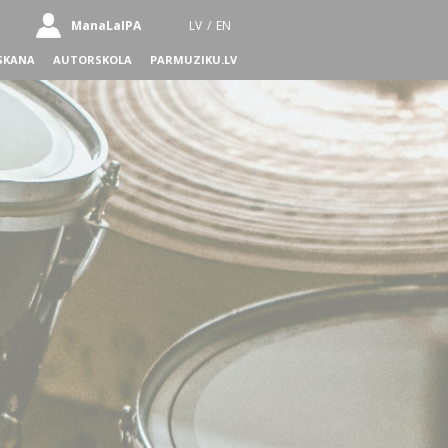
ManaLaIPA
LV
/
EN
SKANA
AUTORSKOLA
PARMUZIKU.LV