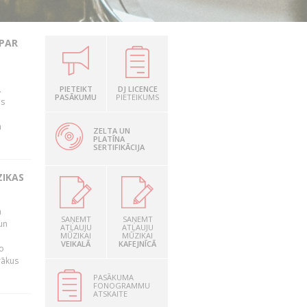
 PAR
.
PIETEIKT
DJ LICENCE
PASĀKUMU
PIETEIKUMS
as
n
ZELTA UN
PLATĪNA
SERTIFIKĀCIJA
ZIKAS
a
SAŅEMT
SAŅEMT
un
ATĻAUJU
ATĻAUJU
MŪZIKAI
MŪZIKAI
VEIKALĀ
KAFEJNĪCĀ
o
rākus
PASĀKUMA
FONOGRAMMU
ATSKAITE