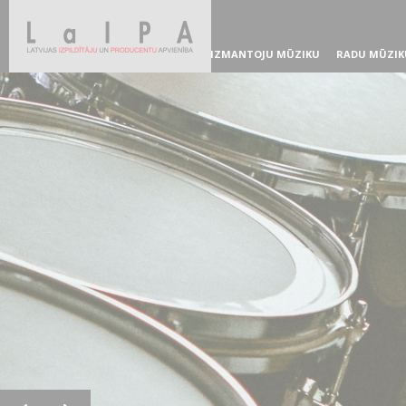
IZMANTOJU MŪZIKU
RADU MŪZIK