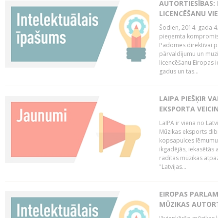
AUTORTIESĪBAS: 
LICENCĒŠANU VI
Šodien, 2014. gada 4.
pieņemta kompromisa
Padomes direktīvai pa
pārvaldījumu un muzik
licencēšanu Eiropas ie
gadus un tas...
LAIPA PIEŠĶIR V
EKSPORTA VEICI
LaIPA ir viena no Latv
Mūzikas eksports dib
kopsapulces lēmumu, 
ikgadējās, iekasētās 
radītas mūzikas atpaz
"Latvijas...
EIROPAS PARLAM
MŪZIKAS AUTORT