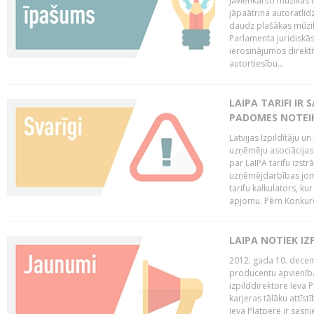
Jāvienkāršo mūzikas l
jāpaātrina autoratlīd
daudz plašākas mūzik
Parlamenta juridiskā
ierosinājumos direktī
autortiesību...
LAIPA TARIFI IR
PADOMES NOTEIK
Latvijas Izpildītāju u
uzņēmēju asociācijas 
par LaIPA tarifu izs
uzņēmējdarbības jom
tarifu kalkulators, ku
apjomu. Pērn Konkur
LAIPA NOTIEK I
2012. gada 10. decemb
producentu apvienības
izpilddirektore Ieva 
karjeras tālāku attīst
Ieva Platpere ir sasn