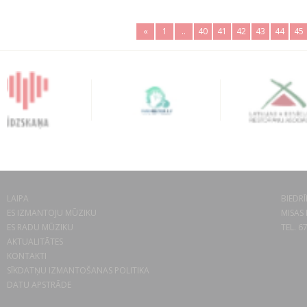
«
1
..
40
41
42
43
44
45
LAIPA
BIEDRĪ
ES IZMANTOJU MŪZIKU
MISAS 
ES RADU MŪZIKU
TEL. 6
AKTUALITĀTES
KONTAKTI
SĪKDATŅU IZMANTOŠANAS POLITIKA
DATU APSTRĀDE