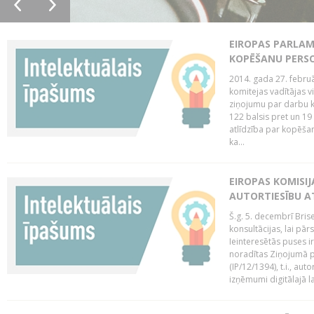
EIROPAS PARLAM
KOPĒŠANU PERS
2014. gada 27. februā
komitejas vadītājas v
ziņojumu par darbu k
122 balsis pret un 19
atlīdzība par kopēša
ka...
EIROPAS KOMISIJ
AUTORTIESĪBU A
Š.g. 5. decembrī Bris
konsultācijas, lai pār
Ieinteresētās puses i
noradītas Ziņojumā pa
(IP/12/1394), t.i., aut
izņēmumi digitālajā la