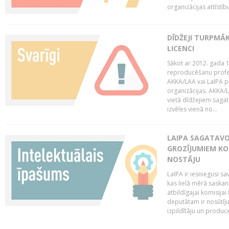
organizācijas attīstību
DĪDŽEJI TURPMĀ
LICENCI
Sākot ar 2012. gada 1
reproducēšanu profe
AKKA/LAA vai LaIPA p
organizācijas. AKKA/L
vietā dīdžejiem sagat
izvēles vienā no...
LAIPA SAGATAVO
GROZĪJUMIEM KO
NOSTĀJU
LaIPA ir iesniegusi s
kas lielā mērā saskan
atbildīgajai komisija
deputātam ir nosūtīju
izpildītāju un produc