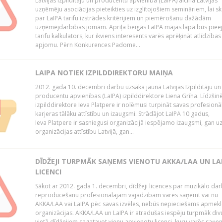
Latvijas Izpildītāju un producentu apvienība (LaIPA) aicina Latvijas
uzņēmēju asociācijas pieteikties uz izglītojošiem semināriem, lai s
par LaIPA tarifu izstrādes kritērijiem un piemērošanu dažādām
uzņēmējdarbības jomām. Aprīļa beigās LaIPA mājas lapā būs pie
tarifu kalkulators, kur ikviens interesents varēs aprēķināt atlīdzības
apjomu. Pērn Konkurences Padome...
LAIPA NOTIEK IZPILDDIREKTORU MAIŅA
2012. gada 10. decembrī darbu uzsāka jaunā Latvijas Izpildītāju un
producentu apvienības (LaIPA) izpilddirektore Liena Grīna. Līdzšin
izpilddirektore Ieva Platpere ir nolēmusi turpināt savas profesionā
karjeras tālāku attīstību un izaugsmi. Strādājot LaIPA 10 gadus,
Ieva Platpere ir sasniegusi organizācijā iespējamo izaugsmi, gan u
organizācijas attīstību Latvijā, gan...
DĪDŽEJI TURPMĀK SAŅEMS VIENOTU AKKA/LAA UN LA
LICENCI
Sākot ar 2012. gada 1. decembri, dīdžeji licences par muzikālo da
reproducēšanu profesionālajām vajadzībām varēs saņemt vai nu
AKKA/LAA vai LaIPA pēc savas izvēles, nebūs nepieciešams apmekl
organizācijas. AKKA/LAA un LaIPA ir atradušas iespēju turpmāk divu
vietā dīdžejiem sagatavot vienu apvienotu licenci, kuru varēs saņe