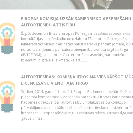
EIROPAS KOMISIJA UZSĀK SABIEDRISKO APSPRIEŠANU
AUTORTIESĪBU ATTĪSTĪBU
Š.g. 5. decembrī Briselē Eiropas Komisija ir uzsākusi sabiedriskās
konsultācijas, lai pārskatītu un uzlabotu ES autortiesību regulējumu
Ieinteresētās puses ir aicinātas paust viedokli par tām jomām, kur
noradītas Ziņojumā par satura pieejamību vienotā digitālā tirgū
(IP/12/1394), t.i., autortiesību teritoriālais aspekts, harmonizācija u
izņēmumi digitālajā laikmetā, kā arī ES...
AUTORTIESĪBAS: KOMISIJA IEROSINA VIENKĀRŠOT MŪ
LICENCĒŠANU VIENOTAJĀ TIRGŪ
Šodien, 2014. gada 4. februārī, Eiropas Parlamenta plenārsēdē tik
pieņemta kompromisa vienošanās par tekstu Eiropas Parlamenta 
Padomes direktīvai par autortiesību un blakustiesību kolektīvo
pārvaldījumu un muzikālo darbu tiešsaistes tiesību daudzteritoriāl
licencēšanu Eiropas iekšējā tirgū. Direktīvas teksta izstrāde ilga vai
gadus un tas...