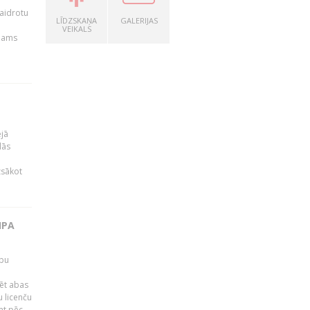
kaidrotu
LĪDZSKAŅA
GALERIJAS
VEIKALS
ejams
ējā
lās
zsākot
IPA
rbu
ēt abas
 licenču
mt pēc