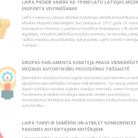
LAIPA PIEŠĶIR VAIRĀK KĀ 19'000 LATU LATVIJAS MŪZI
EKSPORTA VEICINĀŠANAI!
LaIPA ir viena no Latvijas Mūzikas industrijas attīstības biedrības/La
Mūzikas eksports dibinātājām, kas saskaņā ar 2013. gada 19. mart
kopsapulces lēmumu, ir piešķīrusi biedrībai finansējumu 3 % apm
ikgadējās, iekasētās atlīdzības kopējās summas, lai veicinātu Latvij
radītas mūzikas atpazīstamību starptautiski. LaIPA šobrīd ir vienīga
"Latvijas...
EIROPAS PARLAMENTA KOMITEJA PRASA VIENKĀRŠO
MŪZIKAS AUTORTIESĪBU PROCEDŪRAS TIEŠSAISTĒ
Jāvienkāršo mūzikas licenču iegāde tiešsaistes operatoriem un iev
jāpaātrina autoratlīdzību izmaksa māksliniekiem. Tas sniegs patēr
daudz plašākas mūzikas iegādes iespējas internetā, uzsver Eiropa
Parlamenta juridiskās komitejas deputāti otrdien pieņemtajos
ierosinājumos direktīvai par mūzikas tiešsaistes tiesību licencēšan
autortiesību...
LAIPA TARIFI IR SAMĒRĪGI UN ATBILST KONKURENCES
PADOMES NOTEIKTAJIEM KRITĒRIJIEM