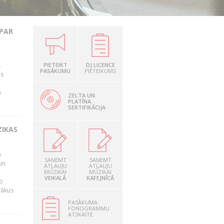
 PAR
.
PIETEIKT
DJ LICENCE
PASĀKUMU
PIETEIKUMS
as
n
ZELTA UN
PLATĪNA
SERTIFIKĀCIJA
ZIKAS
a
SAŅEMT
SAŅEMT
un
ATĻAUJU
ATĻAUJU
MŪZIKAI
MŪZIKAI
VEIKALĀ
KAFEJNĪCĀ
o
rākus
PASĀKUMA
FONOGRAMMU
ATSKAITE