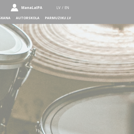
ManaLaIPA
LV
/
EN
SKANA
AUTORSKOLA
PARMUZIKU.LV