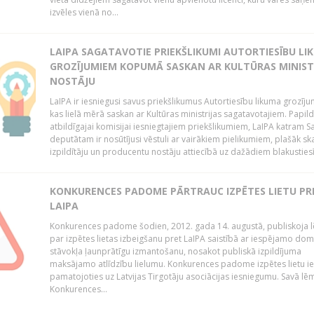
izvēles vienā no...
LAIPA SAGATAVOTIE PRIEKŠLIKUMI AUTORTIESĪBU LI
GROZĪJUMIEM KOPUMĀ SASKAN AR KULTŪRAS MINIST
NOSTĀJU
LaIPA ir iesniegusi savus priekšlikumus Autortiesību likuma grozīj
kas lielā mērā saskan ar Kultūras ministrijas sagatavotajiem. Papil
atbildīgajai komisijai iesniegtajiem priekšlikumiem, LaIPA katram 
deputātam ir nosūtījusi vēstuli ar vairākiem pielikumiem, plašāk sk
izpildītāju un producentu nostāju attiecībā uz dažādiem blakustiesī
KONKURENCES PADOME PĀRTRAUC IZPĒTES LIETU PR
LAIPA
Konkurences padome šodien, 2012. gada 14. augustā, publiskoja
par izpētes lietas izbeigšanu pret LaIPA saistībā ar iespējamo do
stāvokļa ļaunprātīgu izmantošanu, nosakot publiskā izpildījuma
maksājamo atlīdzību lielumu. Konkurences padome izpētes lietu ie
pamatojoties uz Latvijas Tirgotāju asociācijas iesniegumu. Savā l
Konkurences...