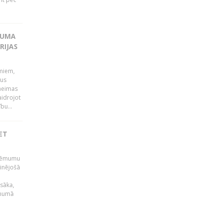
KUMA
RIJAS
umiem,
dus
Saeimas
aidrojot
bu...
ET
 lēmumu
minējošā
sāka,
ēmumā