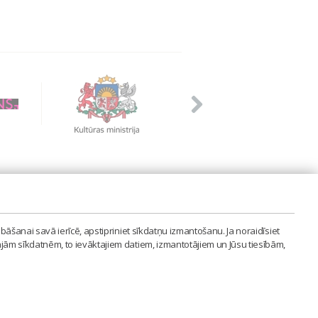
PVIENĪBA'
bāšanai savā ierīcē, apstipriniet sīkdatņu izmantošanu. Ja noraidīsiet
LAIPA.ORG
ajām sīkdatnēm, to ievāktajiem datiem, izmantotājiem un Jūsu tiesībām,