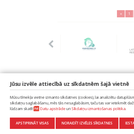
«
1
Jūsu izvēle attiecībā uz sīkdatnēm šajā vietnē
LAIPA
ES IZMANTOJU MŪZIKU
Mūsu tīmekļa vietne izmanto sīkdatnes (cookies), lai analizētu datuplūsmu
ES RADU MŪZIKU
sīkdatņu saglabāšanu, mēs tās nesaglabāsim, taču tas var ietekmēt dažu 
AKTUALITĀTES
lūdzam skatīt
Datu apstrāde
un
Sīkdatņu izmantošanas politika
.
KONTAKTI
SĪKDATŅU IZMANTOŠANAS POLITIKA
APSTIPRINĀT VISAS
NORAIDĪT IZVĒLES SĪKDATNES
IEST
DATU APSTRĀDE