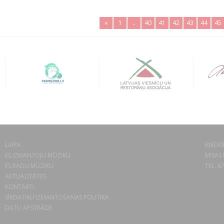
«
1
..
40
41
42
43
44
45
LAIPA
BIEDRĪ
ES IZMANTOJU MŪZIKU
MISAS 
ES RADU MŪZIKU
TEL. 6
AKTUALITĀTES
KONTAKTI
SĪKDATŅU IZMANTOŠANAS POLITIKA
DATU APSTRĀDE