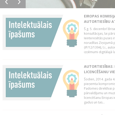
EIROPAS KOMISIJ
AUTORTIESĪBU A
Š.g. 5. decembrī Bris
konsultācijas, lai pār
Ieinteresētās puses i
noradītas Ziņojumā pa
(IP/12/1394), t.i., aut
izņēmumi digitālajā la
AUTORTIESĪBAS: 
LICENCĒŠANU VI
Šodien, 2014. gada 4.
pieņemta kompromisa
Padomes direktīvai pa
pārvaldījumu un muzik
licencēšanu Eiropas ie
gadus un tas...