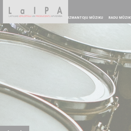
IZMANTOJU MŪZIKU
RADU MŪZIK