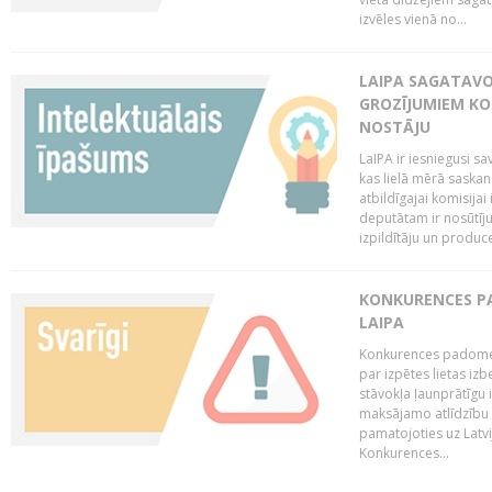
izvēles vienā no...
LAIPA SAGATAVO
GROZĪJUMIEM KO
NOSTĀJU
LaIPA ir iesniegusi s
kas lielā mērā saskan
atbildīgajai komisija
deputātam ir nosūtīju
izpildītāju un produc
KONKURENCES PA
LAIPA
Konkurences padome 
par izpētes lietas iz
stāvokļa ļaunprātīgu
maksājamo atlīdzību 
pamatojoties uz Latv
Konkurences...