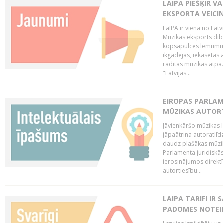
LAIPA PIEŠĶIR V
EKSPORTA VEICI
LaIPA ir viena no Latv
Mūzikas eksports dib
kopsapulces lēmumu, 
ikgadējās, iekasētās 
radītas mūzikas atpaz
"Latvijas...
EIROPAS PARLAM
MŪZIKAS AUTORT
Jāvienkāršo mūzikas l
jāpaātrina autoratlīd
daudz plašākas mūzik
Parlamenta juridiskā
ierosinājumos direktī
autortiesību...
LAIPA TARIFI IR
PADOMES NOTEIK