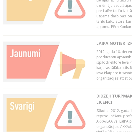
Latvijas Izpildītāju u
uzņēmēju asociācijas 
par LaIPA tarifu izs
uzņēmējdarbības jom
tarifu kalkulators, ku
apjomu. Pērn Konkur
LAIPA NOTIEK I
2012. gada 10. decemb
producentu apvienības
izpilddirektore Ieva 
karjeras tālāku attīst
Ieva Platpere ir sasn
organizācijas attīstību
DĪDŽEJI TURPMĀ
LICENCI
Sākot ar 2012. gada 1
reproducēšanu profe
AKKA/LAA vai LaIPA p
organizācijas. AKKA/L
vietā dīdžejiem sagat