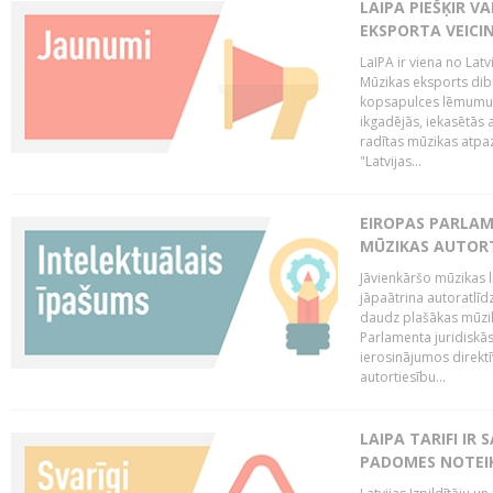
LAIPA PIEŠĶIR V
EKSPORTA VEICI
LaIPA ir viena no Latv
Mūzikas eksports dib
kopsapulces lēmumu, 
ikgadējās, iekasētās 
radītas mūzikas atpaz
"Latvijas...
EIROPAS PARLAM
MŪZIKAS AUTORT
Jāvienkāršo mūzikas l
jāpaātrina autoratlīd
daudz plašākas mūzik
Parlamenta juridiskā
ierosinājumos direktī
autortiesību...
LAIPA TARIFI IR
PADOMES NOTEIK