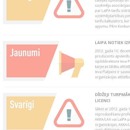
Latvijas Izpildītāju u
uzņēmēju asociācijas 
par LaIPA tarifu izs
uzņēmējdarbības jom
tarifu kalkulators, ku
apjomu. Pērn Konkur
LAIPA NOTIEK I
2012. gada 10. decemb
producentu apvienības
izpilddirektore Ieva 
karjeras tālāku attīst
Ieva Platpere ir sasn
organizācijas attīstību
DĪDŽEJI TURPMĀ
LICENCI
Sākot ar 2012. gada 1
reproducēšanu profe
AKKA/LAA vai LaIPA p
organizācijas. AKKA/L
vietā dīdžejiem sagat