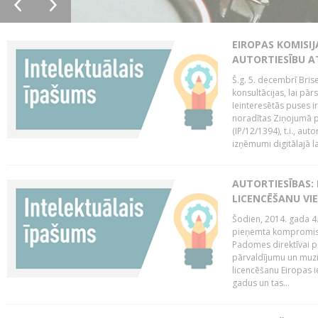
EIROPAS KOMISIJ
AUTORTIESĪBU A
Š.g. 5. decembrī Bris
konsultācijas, lai pār
Ieinteresētās puses i
noradītas Ziņojumā pa
(IP/12/1394), t.i., aut
izņēmumi digitālajā la
AUTORTIESĪBAS: 
LICENCĒŠANU VI
Šodien, 2014. gada 4.
pieņemta kompromisa
Padomes direktīvai pa
pārvaldījumu un muzik
licencēšanu Eiropas ie
gadus un tas...