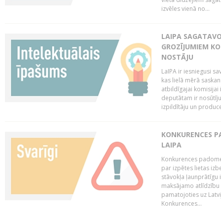
izvēles vienā no...
LAIPA SAGATAVO
GROZĪJUMIEM KO
NOSTĀJU
LaIPA ir iesniegusi s
kas lielā mērā saskan
atbildīgajai komisija
deputātam ir nosūtīju
izpildītāju un produc
KONKURENCES PA
LAIPA
Konkurences padome 
par izpētes lietas iz
stāvokļa ļaunprātīgu
maksājamo atlīdzību 
pamatojoties uz Latv
Konkurences...