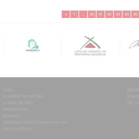
«
1
..
40
41
42
43
44
45
LAIPA
BIEDRĪ
ES IZMANTOJU MŪZIKU
MISAS 
ES RADU MŪZIKU
TEL. 6
AKTUALITĀTES
KONTAKTI
SĪKDATŅU IZMANTOŠANAS POLITIKA
DATU APSTRĀDE