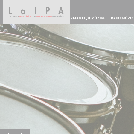
IZMANTOJU MŪZIKU
RADU MŪZIK