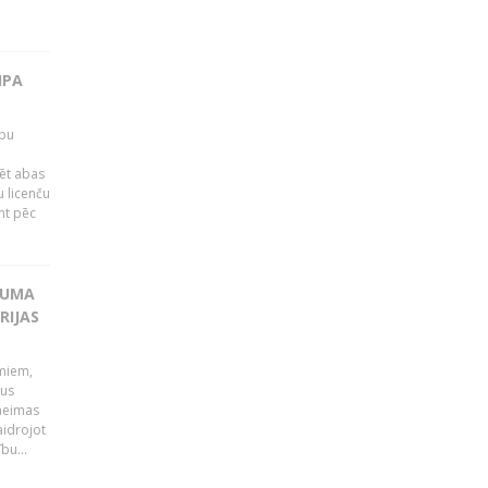
IPA
rbu
ēt abas
 licenču
mt pēc
KUMA
RIJAS
umiem,
dus
Saeimas
aidrojot
bu...