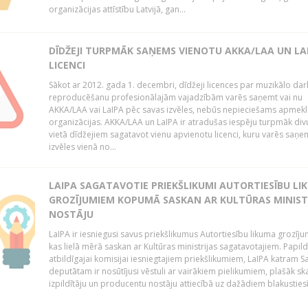
organizācijas attīstību Latvijā, gan...
DĪDŽEJI TURPMĀK SAŅEMS VIENOTU AKKA/LAA UN LA
LICENCI
Sākot ar 2012. gada 1. decembri, dīdžeji licences par muzikālo da
reproducēšanu profesionālajām vajadzībām varēs saņemt vai nu
AKKA/LAA vai LaIPA pēc savas izvēles, nebūs nepieciešams apmekl
organizācijas. AKKA/LAA un LaIPA ir atradušas iespēju turpmāk divu
vietā dīdžejiem sagatavot vienu apvienotu licenci, kuru varēs saņe
izvēles vienā no...
LAIPA SAGATAVOTIE PRIEKŠLIKUMI AUTORTIESĪBU LI
GROZĪJUMIEM KOPUMĀ SASKAN AR KULTŪRAS MINIST
NOSTĀJU
LaIPA ir iesniegusi savus priekšlikumus Autortiesību likuma grozīj
kas lielā mērā saskan ar Kultūras ministrijas sagatavotajiem. Papil
atbildīgajai komisijai iesniegtajiem priekšlikumiem, LaIPA katram 
deputātam ir nosūtījusi vēstuli ar vairākiem pielikumiem, plašāk sk
izpildītāju un producentu nostāju attiecībā uz dažādiem blakustiesī