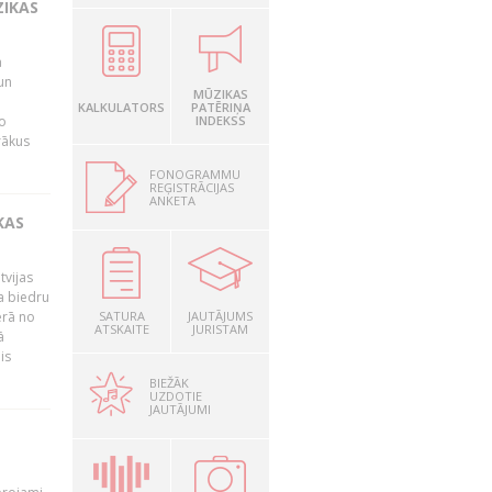
ZIKAS
a
un
MŪZIKAS
KALKULATORS
PATĒRIŅA
o
INDEKSS
rākus
FONOGRAMMU
REĢISTRĀCIJAS
ANKETA
KAS
tvijas
a biedru
ērā no
SATURA
JAUTĀJUMS
ATSKAITE
JURISTAM
ā
is
BIEŽĀK
UZDOTIE
JAUTĀJUMI
T