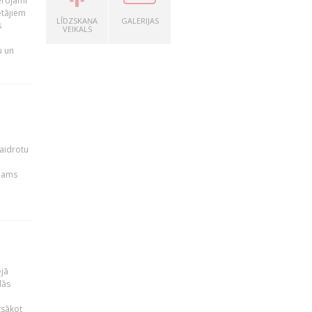
ērojami
ētājiem
LĪDZSKAŅA
GALERIJAS
s
VEIKALS
u un
kaidrotu
ejams
ējā
lās
zsākot