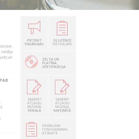
PIETEIKT
DJ LICENCE
PASĀKUMU
PIETEIKUMS
is par,
o nesēju
vots un
ZELTA UN
PLATĪNA
SERTIFIKĀCIJA
 PAR
SAŅEMT
SAŅEMT
.
ATĻAUJU
ATĻAUJU
as
MŪZIKAI
MŪZIKAI
VEIKALĀ
KAFEJNĪCĀ
n
PASĀKUMA
FONOGRAMMU
ATSKAITE