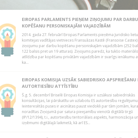
EIROPAS PARLAMENTS PIEŅEM ZIŅOJUMU PAR DARBU
KOPĒŠANU PERSONISKAJĀM VAJADZĪBĀM
2014. gada 27. februārī Eiropas Parlaments pieņēma Juridisko lietu
komitejas vadītājas vietnieces Fransuāzas Kastē (Fransoise Castex)
ziņojumu par darbu kopēšanu personiskajām vajadzībām (252 bals
122 balsis pret un 19 atturas). Ziņojums paredz, ka tukšo materiāl
atlīdzība par kopēšanu privātām vajadzībām ir svarīgs ienākumu a
ka...
EIROPAS KOMISIJA UZSĀK SABIEDRISKO APSPRIEŠANU
AUTORTIESĪBU ATTĪSTĪBU
Š.g. 5. decembrī Briselē Eiropas Komisija ir uzsākusi sabiedriskās
konsultācijas, lai pārskatītu un uzlabotu ES autortiesību regulējumu
Ieinteresētās puses ir aicinātas paust viedokli par tām jomām, kur
noradītas Ziņojumā par satura pieejamību vienotā digitālā tirgū
(IP/12/1394), t.i., autortiesību teritoriālais aspekts, harmonizācija u
izņēmumi digitālajā laikmetā, kā arī ES...