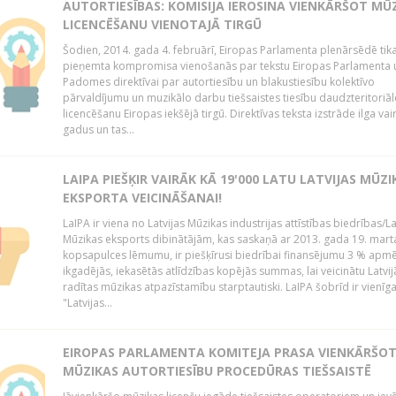
AUTORTIESĪBAS: KOMISIJA IEROSINA VIENKĀRŠOT MŪ
LICENCĒŠANU VIENOTAJĀ TIRGŪ
Šodien, 2014. gada 4. februārī, Eiropas Parlamenta plenārsēdē tik
pieņemta kompromisa vienošanās par tekstu Eiropas Parlamenta 
Padomes direktīvai par autortiesību un blakustiesību kolektīvo
pārvaldījumu un muzikālo darbu tiešsaistes tiesību daudzteritoriāl
licencēšanu Eiropas iekšējā tirgū. Direktīvas teksta izstrāde ilga vai
gadus un tas...
LAIPA PIEŠĶIR VAIRĀK KĀ 19'000 LATU LATVIJAS MŪZI
EKSPORTA VEICINĀŠANAI!
LaIPA ir viena no Latvijas Mūzikas industrijas attīstības biedrības/La
Mūzikas eksports dibinātājām, kas saskaņā ar 2013. gada 19. mart
kopsapulces lēmumu, ir piešķīrusi biedrībai finansējumu 3 % apm
ikgadējās, iekasētās atlīdzības kopējās summas, lai veicinātu Latvij
radītas mūzikas atpazīstamību starptautiski. LaIPA šobrīd ir vienīga
"Latvijas...
EIROPAS PARLAMENTA KOMITEJA PRASA VIENKĀRŠO
MŪZIKAS AUTORTIESĪBU PROCEDŪRAS TIEŠSAISTĒ