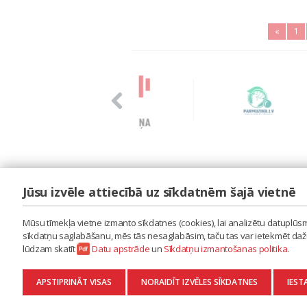
«
1
Jūsu izvēle attiecībā uz sīkdatnēm šajā vietnē
LAIPA
ES IZMANTOJU MŪZIKU
Mūsu tīmekļa vietne izmanto sīkdatnes (cookies), lai analizētu datuplūsmu
ES RADU MŪZIKU
sīkdatņu saglabāšanu, mēs tās nesaglabāsim, taču tas var ietekmēt dažu 
AKTUALITĀTES
lūdzam skatīt
Datu apstrāde
un
Sīkdatņu izmantošanas politika
.
KONTAKTI
SĪKDATŅU IZMANTOŠANAS POLITIKA
APSTIPRINĀT VISAS
NORAIDĪT IZVĒLES SĪKDATNES
IEST
DATU APSTRĀDE