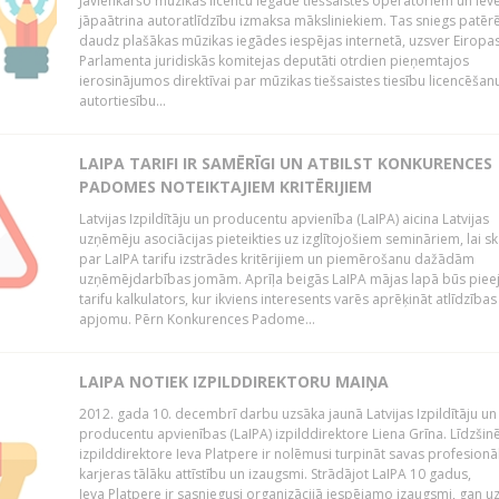
Jāvienkāršo mūzikas licenču iegāde tiešsaistes operatoriem un iev
jāpaātrina autoratlīdzību izmaksa māksliniekiem. Tas sniegs patēr
daudz plašākas mūzikas iegādes iespējas internetā, uzsver Eiropa
Parlamenta juridiskās komitejas deputāti otrdien pieņemtajos
ierosinājumos direktīvai par mūzikas tiešsaistes tiesību licencēšan
autortiesību...
LAIPA TARIFI IR SAMĒRĪGI UN ATBILST KONKURENCES
PADOMES NOTEIKTAJIEM KRITĒRIJIEM
Latvijas Izpildītāju un producentu apvienība (LaIPA) aicina Latvijas
uzņēmēju asociācijas pieteikties uz izglītojošiem semināriem, lai s
par LaIPA tarifu izstrādes kritērijiem un piemērošanu dažādām
uzņēmējdarbības jomām. Aprīļa beigās LaIPA mājas lapā būs pie
tarifu kalkulators, kur ikviens interesents varēs aprēķināt atlīdzības
apjomu. Pērn Konkurences Padome...
LAIPA NOTIEK IZPILDDIREKTORU MAIŅA
2012. gada 10. decembrī darbu uzsāka jaunā Latvijas Izpildītāju un
producentu apvienības (LaIPA) izpilddirektore Liena Grīna. Līdzšin
izpilddirektore Ieva Platpere ir nolēmusi turpināt savas profesionā
karjeras tālāku attīstību un izaugsmi. Strādājot LaIPA 10 gadus,
Ieva Platpere ir sasniegusi organizācijā iespējamo izaugsmi, gan u