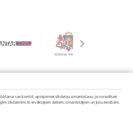
PVIENĪBA'
bāšanai savā ierīcē, apstipriniet sīkdatņu izmantošanu. Ja noraidīsiet
LAIPA.ORG
ajām sīkdatnēm, to ievāktajiem datiem, izmantotājiem un Jūsu tiesībām,