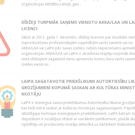
organizācijas attīstību Latvijā, gan...
DĪDŽEJI TURPMĀK SAŅEMS VIENOTU AKKA/LAA UN LA
LICENCI
Sākot ar 2012. gada 1. decembri, dīdžeji licences par muzikālo da
reproducēšanu profesionālajām vajadzībām varēs saņemt vai nu
AKKA/LAA vai LaIPA pēc savas izvēles, nebūs nepieciešams apmekl
organizācijas. AKKA/LAA un LaIPA ir atradušas iespēju turpmāk divu
vietā dīdžejiem sagatavot vienu apvienotu licenci, kuru varēs saņe
izvēles vienā no...
LAIPA SAGATAVOTIE PRIEKŠLIKUMI AUTORTIESĪBU LI
GROZĪJUMIEM KOPUMĀ SASKAN AR KULTŪRAS MINIST
NOSTĀJU
LaIPA ir iesniegusi savus priekšlikumus Autortiesību likuma grozīj
kas lielā mērā saskan ar Kultūras ministrijas sagatavotajiem. Papil
atbildīgajai komisijai iesniegtajiem priekšlikumiem, LaIPA katram 
deputātam ir nosūtījusi vēstuli ar vairākiem pielikumiem, plašāk sk
izpildītāju un producentu nostāju attiecībā uz dažādiem blakustiesī