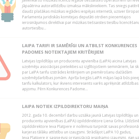
Jāvienkāršo mūzikas licenču iegāde tiešsaistes operatoriem un iev
jāpaātrina autoratlīdzību izmaksa māksliniekiem. Tas sniegs patēr
daudz plašākas mūzikas iegādes iespējas internetā, uzsver Eiropa
Parlamenta juridiskās komitejas deputāti otrdien pieņemtajos
ierosinājumos direktīvai par mūzikas tiešsaistes tiesību licencēšan
autortiesību...
LAIPA TARIFI IR SAMĒRĪGI UN ATBILST KONKURENCES
PADOMES NOTEIKTAJIEM KRITĒRIJIEM
Latvijas Izpildītāju un producentu apvienība (LaIPA) aicina Latvijas
uzņēmēju asociācijas pieteikties uz izglītojošiem semināriem, lai s
par LaIPA tarifu izstrādes kritērijiem un piemērošanu dažādām
uzņēmējdarbības jomām. Aprīļa beigās LaIPA mājas lapā būs pie
tarifu kalkulators, kur ikviens interesents varēs aprēķināt atlīdzības
apjomu. Pērn Konkurences Padome...
LAIPA NOTIEK IZPILDDIREKTORU MAIŅA
2012. gada 10. decembrī darbu uzsāka jaunā Latvijas Izpildītāju un
producentu apvienības (LaIPA) izpilddirektore Liena Grīna. Līdzšin
izpilddirektore Ieva Platpere ir nolēmusi turpināt savas profesionā
karjeras tālāku attīstību un izaugsmi. Strādājot LaIPA 10 gadus,
Ieva Platpere ir sasniegusi organizācijā iespējamo izaugsmi, gan u