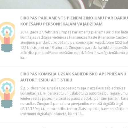
EIROPAS PARLAMENTS PIEŅEM ZIŅOJUMU PAR DARBU
KOPĒŠANU PERSONISKAJĀM VAJADZĪBĀM
2014. gada 27. februārī Eiropas Parlaments pieņēma Juridisko lietu
komitejas vadītājas vietnieces Fransuāzas Kastē (Fransoise Castex)
ziņojumu par darbu kopēšanu personiskajām vajadzībām (252 bals
122 balsis pret un 19 atturas). Ziņojums paredz, ka tukšo materiāl
atlīdzība par kopēšanu privātām vajadzībām ir svarīgs ienākumu a
ka...
EIROPAS KOMISIJA UZSĀK SABIEDRISKO APSPRIEŠANU
AUTORTIESĪBU ATTĪSTĪBU
Š.g. 5. decembrī Briselē Eiropas Komisija ir uzsākusi sabiedriskās
konsultācijas, lai pārskatītu un uzlabotu ES autortiesību regulējumu
Ieinteresētās puses ir aicinātas paust viedokli par tām jomām, kur
noradītas Ziņojumā par satura pieejamību vienotā digitālā tirgū
(IP/12/1394), t.i., autortiesību teritoriālais aspekts, harmonizācija u
izņēmumi digitālajā laikmetā, kā arī ES...