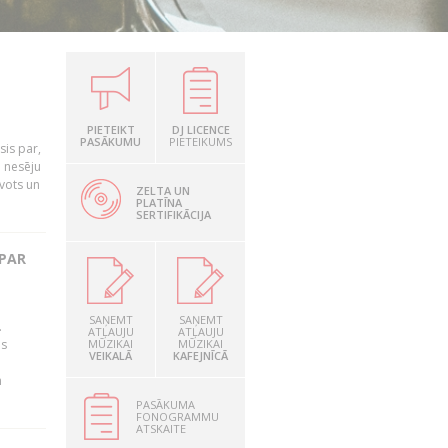
PIETEIKT
DJ LICENCE
PASĀKUMU
PIETEIKUMS
is par,
o nesēju
vots un
ZELTA UN
PLATĪNA
SERTIFIKĀCIJA
 PAR
SAŅEMT
SAŅEMT
.
ATĻAUJU
ATĻAUJU
as
MŪZIKAI
MŪZIKAI
VEIKALĀ
KAFEJNĪCĀ
n
PASĀKUMA
FONOGRAMMU
ATSKAITE