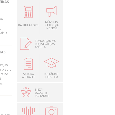
ZIKAS
a
un
MŪZIKAS
KALKULATORS
PATĒRIŅA
o
INDEKSS
rākus
FONOGRAMMU
REĢISTRĀCIJAS
ANKETA
KAS
tvijas
a biedru
ērā no
SATURA
JAUTĀJUMS
ATSKAITE
JURISTAM
ā
is
BIEŽĀK
UZDOTIE
JAUTĀJUMI
T