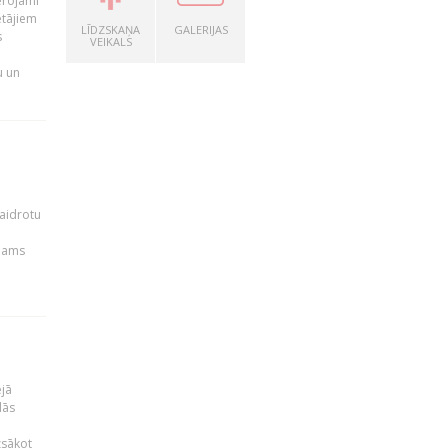
ērojami
ētājiem
LĪDZSKAŅA
GALERIJAS
s
VEIKALS
u un
kaidrotu
ejams
ējā
lās
zsākot