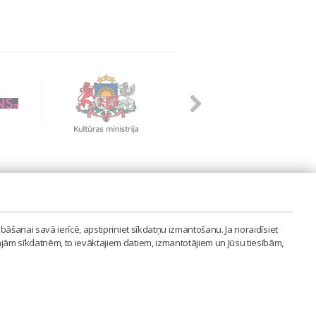
PVIENĪBA'
bāšanai savā ierīcē, apstipriniet sīkdatņu izmantošanu. Ja noraidīsiet
LAIPA.ORG
ajām sīkdatnēm, to ievāktajiem datiem, izmantotājiem un Jūsu tiesībām,