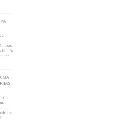
IPA
rbu
ēt abas
 licenču
mt pēc
KUMA
RIJAS
umiem,
dus
Saeimas
aidrojot
bu...