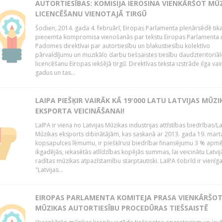
AUTORTIESĪBAS: KOMISIJA IEROSINA VIENKĀRŠOT MŪ
LICENCĒŠANU VIENOTAJĀ TIRGŪ
Šodien, 2014. gada 4. februārī, Eiropas Parlamenta plenārsēdē tik
pieņemta kompromisa vienošanās par tekstu Eiropas Parlamenta 
Padomes direktīvai par autortiesību un blakustiesību kolektīvo
pārvaldījumu un muzikālo darbu tiešsaistes tiesību daudzteritoriāl
licencēšanu Eiropas iekšējā tirgū. Direktīvas teksta izstrāde ilga vai
gadus un tas...
LAIPA PIEŠĶIR VAIRĀK KĀ 19'000 LATU LATVIJAS MŪZI
EKSPORTA VEICINĀŠANAI!
LaIPA ir viena no Latvijas Mūzikas industrijas attīstības biedrības/La
Mūzikas eksports dibinātājām, kas saskaņā ar 2013. gada 19. mart
kopsapulces lēmumu, ir piešķīrusi biedrībai finansējumu 3 % apm
ikgadējās, iekasētās atlīdzības kopējās summas, lai veicinātu Latvij
radītas mūzikas atpazīstamību starptautiski. LaIPA šobrīd ir vienīga
"Latvijas...
EIROPAS PARLAMENTA KOMITEJA PRASA VIENKĀRŠO
MŪZIKAS AUTORTIESĪBU PROCEDŪRAS TIEŠSAISTĒ