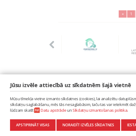
«
1
Jūsu izvēle attiecībā uz sīkdatnēm šajā vietnē
LAIPA
ES IZMANTOJU MŪZIKU
Mūsu tīmekļa vietne izmanto sīkdatnes (cookies), lai analizētu datuplūsmu
ES RADU MŪZIKU
sīkdatņu saglabāšanu, mēs tās nesaglabāsim, taču tas var ietekmēt dažu 
AKTUALITĀTES
lūdzam skatīt
Datu apstrāde
un
Sīkdatņu izmantošanas politika
.
KONTAKTI
SĪKDATŅU IZMANTOŠANAS POLITIKA
APSTIPRINĀT VISAS
NORAIDĪT IZVĒLES SĪKDATNES
IEST
DATU APSTRĀDE