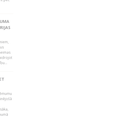
KUMA
RIJAS
umiem,
dus
Saeimas
aidrojot
bu...
ET
 lēmumu
minējošā
sāka,
ēmumā