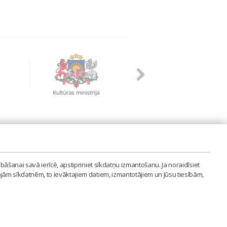
PVIENĪBA'
bāšanai savā ierīcē, apstipriniet sīkdatņu izmantošanu. Ja noraidīsiet
LAIPA.ORG
ajām sīkdatnēm, to ievāktajiem datiem, izmantotājiem un Jūsu tiesībām,