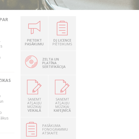
 PAR
.
PIETEIKT
DJ LICENCE
PASĀKUMU
PIETEIKUMS
as
n
ZELTA UN
PLATĪNA
SERTIFIKĀCIJA
ZIKAS
a
SAŅEMT
SAŅEMT
un
ATĻAUJU
ATĻAUJU
MŪZIKAI
MŪZIKAI
VEIKALĀ
KAFEJNĪCĀ
o
rākus
PASĀKUMA
FONOGRAMMU
ATSKAITE