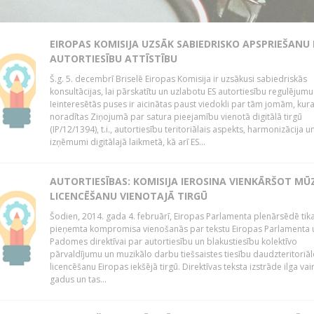
EIROPAS KOMISIJA UZSĀK SABIEDRISKO APSPRIEŠANU
AUTORTIESĪBU ATTĪSTĪBU
Š.g. 5. decembrī Briselē Eiropas Komisija ir uzsākusi sabiedriskās
konsultācijas, lai pārskatītu un uzlabotu ES autortiesību regulējumu
Ieinteresētās puses ir aicinātas paust viedokli par tām jomām, kur
noradītas Ziņojumā par satura pieejamību vienotā digitālā tirgū
(IP/12/1394), t.i., autortiesību teritoriālais aspekts, harmonizācija u
izņēmumi digitālajā laikmetā, kā arī ES...
AUTORTIESĪBAS: KOMISIJA IEROSINA VIENKĀRŠOT MŪ
LICENCĒŠANU VIENOTAJĀ TIRGŪ
Šodien, 2014. gada 4. februārī, Eiropas Parlamenta plenārsēdē tik
pieņemta kompromisa vienošanās par tekstu Eiropas Parlamenta 
Padomes direktīvai par autortiesību un blakustiesību kolektīvo
pārvaldījumu un muzikālo darbu tiešsaistes tiesību daudzteritoriāl
licencēšanu Eiropas iekšējā tirgū. Direktīvas teksta izstrāde ilga vai
gadus un tas...