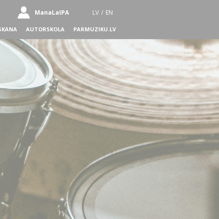
ManaLaIPA
LV
/
EN
SKANA
AUTORSKOLA
PARMUZIKU.LV