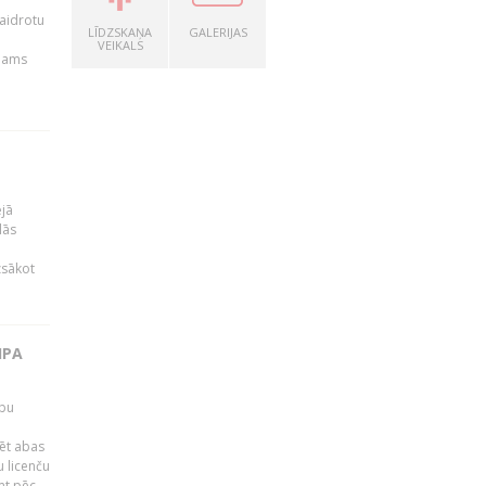
kaidrotu
LĪDZSKAŅA
GALERIJAS
VEIKALS
ejams
ējā
lās
zsākot
IPA
rbu
ēt abas
 licenču
mt pēc