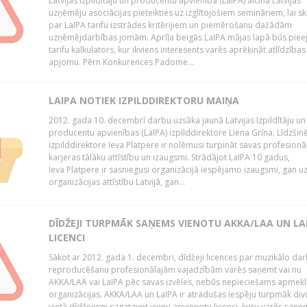
Latvijas Izpildītāju un producentu apvienība (LaIPA) aicina Latvijas
uzņēmēju asociācijas pieteikties uz izglītojošiem semināriem, lai s
par LaIPA tarifu izstrādes kritērijiem un piemērošanu dažādām
uzņēmējdarbības jomām. Aprīļa beigās LaIPA mājas lapā būs pie
tarifu kalkulators, kur ikviens interesents varēs aprēķināt atlīdzības
apjomu. Pērn Konkurences Padome...
LAIPA NOTIEK IZPILDDIREKTORU MAIŅA
2012. gada 10. decembrī darbu uzsāka jaunā Latvijas Izpildītāju un
producentu apvienības (LaIPA) izpilddirektore Liena Grīna. Līdzšin
izpilddirektore Ieva Platpere ir nolēmusi turpināt savas profesionā
karjeras tālāku attīstību un izaugsmi. Strādājot LaIPA 10 gadus,
Ieva Platpere ir sasniegusi organizācijā iespējamo izaugsmi, gan u
organizācijas attīstību Latvijā, gan...
DĪDŽEJI TURPMĀK SAŅEMS VIENOTU AKKA/LAA UN LA
LICENCI
Sākot ar 2012. gada 1. decembri, dīdžeji licences par muzikālo da
reproducēšanu profesionālajām vajadzībām varēs saņemt vai nu
AKKA/LAA vai LaIPA pēc savas izvēles, nebūs nepieciešams apmekl
organizācijas. AKKA/LAA un LaIPA ir atradušas iespēju turpmāk divu
vietā dīdžejiem sagatavot vienu apvienotu licenci, kuru varēs saņe