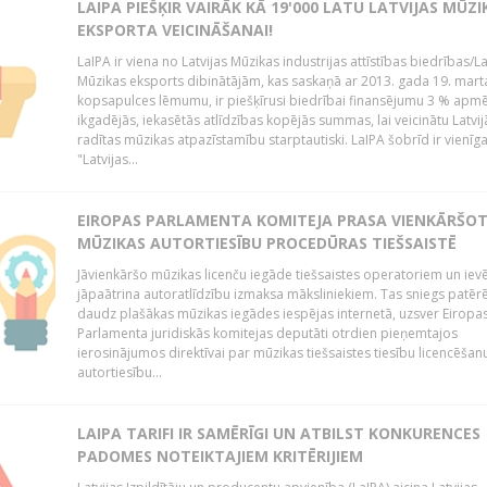
LAIPA PIEŠĶIR VAIRĀK KĀ 19'000 LATU LATVIJAS MŪZI
EKSPORTA VEICINĀŠANAI!
LaIPA ir viena no Latvijas Mūzikas industrijas attīstības biedrības/La
Mūzikas eksports dibinātājām, kas saskaņā ar 2013. gada 19. mart
kopsapulces lēmumu, ir piešķīrusi biedrībai finansējumu 3 % apm
ikgadējās, iekasētās atlīdzības kopējās summas, lai veicinātu Latvij
radītas mūzikas atpazīstamību starptautiski. LaIPA šobrīd ir vienīga
"Latvijas...
EIROPAS PARLAMENTA KOMITEJA PRASA VIENKĀRŠO
MŪZIKAS AUTORTIESĪBU PROCEDŪRAS TIEŠSAISTĒ
Jāvienkāršo mūzikas licenču iegāde tiešsaistes operatoriem un iev
jāpaātrina autoratlīdzību izmaksa māksliniekiem. Tas sniegs patēr
daudz plašākas mūzikas iegādes iespējas internetā, uzsver Eiropa
Parlamenta juridiskās komitejas deputāti otrdien pieņemtajos
ierosinājumos direktīvai par mūzikas tiešsaistes tiesību licencēšan
autortiesību...
LAIPA TARIFI IR SAMĒRĪGI UN ATBILST KONKURENCES
PADOMES NOTEIKTAJIEM KRITĒRIJIEM