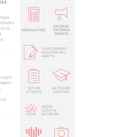
KAS
tvijas
a biedru
MŪZIKAS
ērā no
KALKULATORS
PATĒRIŅA
ā
INDEKSS
is
FONOGRAMMU
REĢISTRĀCIJAS
ANKETA
T
ērojami
ētājiem
s
SATURA
JAUTĀJUMS
ATSKAITE
JURISTAM
u un
BIEŽĀK
UZDOTIE
JAUTĀJUMI