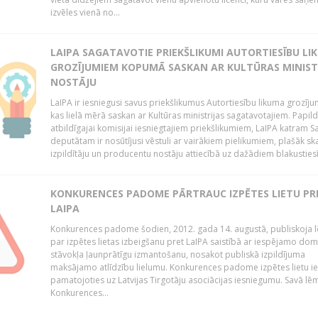
izvēles vienā no...
LAIPA SAGATAVOTIE PRIEKŠLIKUMI AUTORTIESĪBU LI
GROZĪJUMIEM KOPUMĀ SASKAN AR KULTŪRAS MINIST
NOSTĀJU
LaIPA ir iesniegusi savus priekšlikumus Autortiesību likuma grozīj
kas lielā mērā saskan ar Kultūras ministrijas sagatavotajiem. Papil
atbildīgajai komisijai iesniegtajiem priekšlikumiem, LaIPA katram 
deputātam ir nosūtījusi vēstuli ar vairākiem pielikumiem, plašāk sk
izpildītāju un producentu nostāju attiecībā uz dažādiem blakustiesī
KONKURENCES PADOME PĀRTRAUC IZPĒTES LIETU PR
LAIPA
Konkurences padome šodien, 2012. gada 14. augustā, publiskoja
par izpētes lietas izbeigšanu pret LaIPA saistībā ar iespējamo do
stāvokļa ļaunprātīgu izmantošanu, nosakot publiskā izpildījuma
maksājamo atlīdzību lielumu. Konkurences padome izpētes lietu ie
pamatojoties uz Latvijas Tirgotāju asociācijas iesniegumu. Savā l
Konkurences...