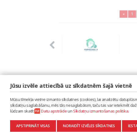
«
1
Jūsu izvēle attiecībā uz sīkdatnēm šajā vietnē
LAIPA
ES IZMANTOJU MŪZIKU
Mūsu tīmekļa vietne izmanto sīkdatnes (cookies), lai analizētu datuplūsmu
ES RADU MŪZIKU
sīkdatņu saglabāšanu, mēs tās nesaglabāsim, taču tas var ietekmēt dažu 
AKTUALITĀTES
lūdzam skatīt
Datu apstrāde
un
Sīkdatņu izmantošanas politika
.
KONTAKTI
SĪKDATŅU IZMANTOŠANAS POLITIKA
APSTIPRINĀT VISAS
NORAIDĪT IZVĒLES SĪKDATNES
IEST
DATU APSTRĀDE