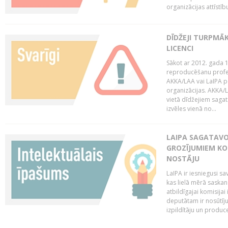
organizācijas attīstību
DĪDŽEJI TURPMĀ
LICENCI
Sākot ar 2012. gada 1
reproducēšanu profe
AKKA/LAA vai LaIPA p
organizācijas. AKKA/L
vietā dīdžejiem sagat
izvēles vienā no...
LAIPA SAGATAVO
GROZĪJUMIEM KO
NOSTĀJU
LaIPA ir iesniegusi s
kas lielā mērā saskan
atbildīgajai komisija
deputātam ir nosūtīju
izpildītāju un produc