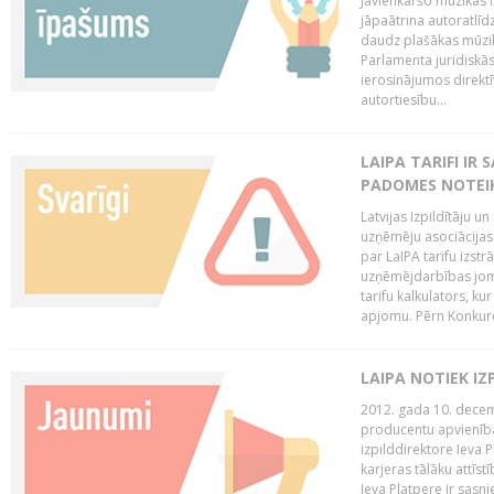
Jāvienkāršo mūzikas l
jāpaātrina autoratlīd
daudz plašākas mūzik
Parlamenta juridiskā
ierosinājumos direktī
autortiesību...
LAIPA TARIFI IR
PADOMES NOTEIK
Latvijas Izpildītāju u
uzņēmēju asociācijas 
par LaIPA tarifu izs
uzņēmējdarbības jom
tarifu kalkulators, ku
apjomu. Pērn Konkur
LAIPA NOTIEK I
2012. gada 10. decemb
producentu apvienības
izpilddirektore Ieva 
karjeras tālāku attīst
Ieva Platpere ir sasn