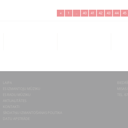
«
1
..
40
41
42
43
44
45
LAIPA
BIEDRĪ
ES IZMANTOJU MŪZIKU
MISAS 
ES RADU MŪZIKU
TEL. 6
AKTUALITĀTES
KONTAKTI
SĪKDATŅU IZMANTOŠANAS POLITIKA
DATU APSTRĀDE