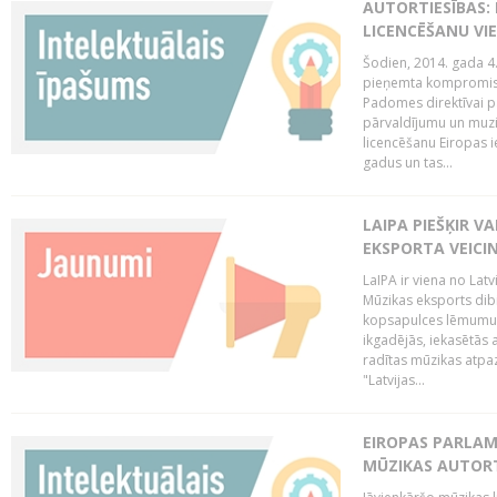
AUTORTIESĪBAS: 
LICENCĒŠANU VI
Šodien, 2014. gada 4.
pieņemta kompromisa
Padomes direktīvai pa
pārvaldījumu un muzik
licencēšanu Eiropas ie
gadus un tas...
LAIPA PIEŠĶIR V
EKSPORTA VEICI
LaIPA ir viena no Latv
Mūzikas eksports dib
kopsapulces lēmumu, 
ikgadējās, iekasētās 
radītas mūzikas atpaz
"Latvijas...
EIROPAS PARLAM
MŪZIKAS AUTORT