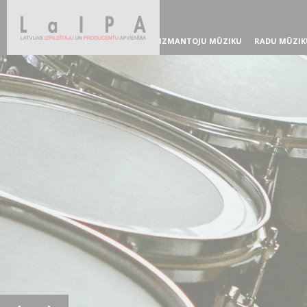
IZMANTOJU MŪZIKU
RADU MŪZIK