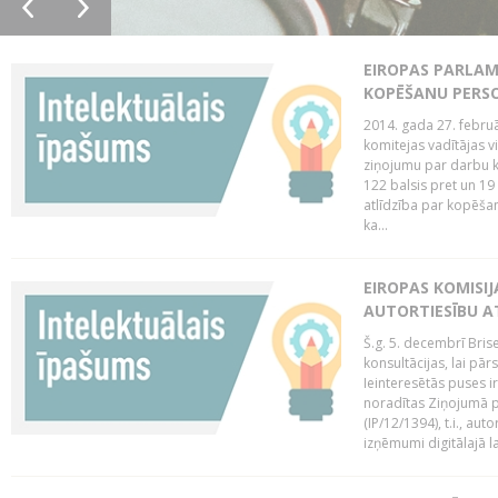
EIROPAS PARLAM
KOPĒŠANU PERS
2014. gada 27. februā
komitejas vadītājas v
ziņojumu par darbu k
122 balsis pret un 19
atlīdzība par kopēša
ka...
EIROPAS KOMISIJ
AUTORTIESĪBU A
Š.g. 5. decembrī Bris
konsultācijas, lai pār
Ieinteresētās puses i
noradītas Ziņojumā pa
(IP/12/1394), t.i., aut
izņēmumi digitālajā la