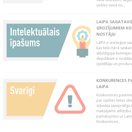
izvēles vienā no...
LAIPA SAGATAVO
GROZĪJUMIEM KO
NOSTĀJU
LaIPA ir iesniegusi s
kas lielā mērā saskan
atbildīgajai komisija
deputātam ir nosūtīju
izpildītāju un produc
KONKURENCES PA
LAIPA
Konkurences padome 
par izpētes lietas iz
stāvokļa ļaunprātīgu
maksājamo atlīdzību 
pamatojoties uz Latv
Konkurences...