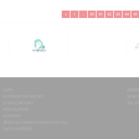
«
1
..
40
41
42
43
44
45
LAIPA
BIEDRĪ
ES IZMANTOJU MŪZIKU
MISAS 
ES RADU MŪZIKU
TEL. 6
AKTUALITĀTES
KONTAKTI
SĪKDATŅU IZMANTOŠANAS POLITIKA
DATU APSTRĀDE