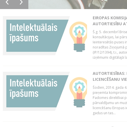
EIROPAS KOMISIJ
AUTORTIESĪBU A
Š.g. 5. decembrī Bris
konsultācijas, lai pār
Ieinteresētās puses i
noradītas Ziņojumā pa
(IP/12/1394), t.i., aut
izņēmumi digitālajā la
AUTORTIESĪBAS: 
LICENCĒŠANU VI
Šodien, 2014. gada 4.
pieņemta kompromisa
Padomes direktīvai pa
pārvaldījumu un muzik
licencēšanu Eiropas ie
gadus un tas...