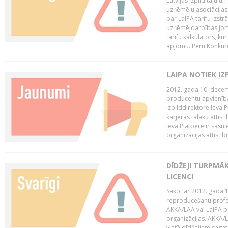
Latvijas Izpildītāju u
uzņēmēju asociācijas 
par LaIPA tarifu izs
uzņēmējdarbības jom
tarifu kalkulators, ku
apjomu. Pērn Konkur
LAIPA NOTIEK I
2012. gada 10. decemb
producentu apvienības
izpilddirektore Ieva 
karjeras tālāku attīst
Ieva Platpere ir sasn
organizācijas attīstību
DĪDŽEJI TURPMĀ
LICENCI
Sākot ar 2012. gada 1
reproducēšanu profe
AKKA/LAA vai LaIPA p
organizācijas. AKKA/L
vietā dīdžejiem sagat