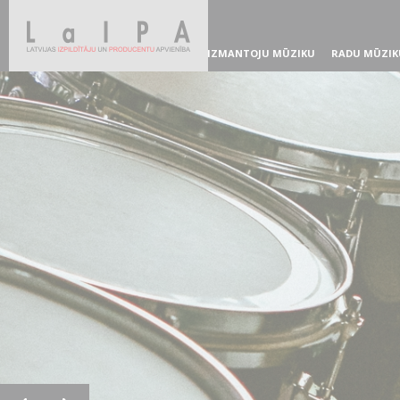
IZMANTOJU MŪZIKU
RADU MŪZIK