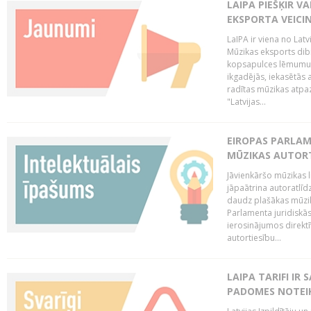
LAIPA PIEŠĶIR V
EKSPORTA VEICI
LaIPA ir viena no Latv
Mūzikas eksports dib
kopsapulces lēmumu, 
ikgadējās, iekasētās 
radītas mūzikas atpaz
"Latvijas...
EIROPAS PARLAM
MŪZIKAS AUTORT
Jāvienkāršo mūzikas l
jāpaātrina autoratlīd
daudz plašākas mūzik
Parlamenta juridiskā
ierosinājumos direktī
autortiesību...
LAIPA TARIFI IR
PADOMES NOTEIK