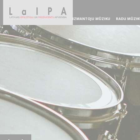
IZMANTOJU MŪZIKU
RADU MŪZIK