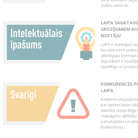
izvēles vienā no...
LAIPA SAGATAVO
GROZĪJUMIEM KO
NOSTĀJU
LaIPA ir iesniegusi s
kas lielā mērā saskan
atbildīgajai komisija
deputātam ir nosūtīju
izpildītāju un produc
KONKURENCES PA
LAIPA
Konkurences padome 
par izpētes lietas iz
stāvokļa ļaunprātīgu
maksājamo atlīdzību 
pamatojoties uz Latv
Konkurences...