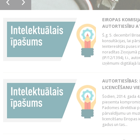
EIROPAS KOMISIJ
AUTORTIESĪBU A
Š.g. 5. decembrī Bris
konsultācijas, lai pār
Ieinteresētās puses i
noradītas Ziņojumā pa
(IP/12/1394), t.i., aut
izņēmumi digitālajā la
AUTORTIESĪBAS: 
LICENCĒŠANU VI
Šodien, 2014. gada 4.
pieņemta kompromisa
Padomes direktīvai pa
pārvaldījumu un muzik
licencēšanu Eiropas ie
gadus un tas...