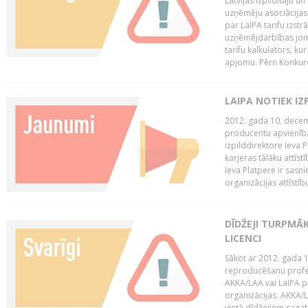
Latvijas Izpildītāju u
uzņēmēju asociācijas 
par LaIPA tarifu izs
uzņēmējdarbības jom
tarifu kalkulators, ku
apjomu. Pērn Konkur
LAIPA NOTIEK I
2012. gada 10. decemb
producentu apvienības
izpilddirektore Ieva 
karjeras tālāku attīst
Ieva Platpere ir sasn
organizācijas attīstību
DĪDŽEJI TURPMĀ
LICENCI
Sākot ar 2012. gada 1
reproducēšanu profe
AKKA/LAA vai LaIPA p
organizācijas. AKKA/L
vietā dīdžejiem sagat