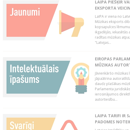
LAIPA PIEŠĶIR V
EKSPORTA VEICI
LaIPA ir viena no Latv
Mūzikas eksports dib
kopsapulces lēmumu, 
ikgadējās, iekasētās 
radītas mūzikas atpaz
"Latvijas...
EIROPAS PARLAM
MŪZIKAS AUTORT
Jāvienkāršo mūzikas l
jāpaātrina autoratlīd
daudz plašākas mūzik
Parlamenta juridiskā
ierosinājumos direktī
autortiesību...
LAIPA TARIFI IR
PADOMES NOTEIK