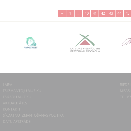
«
1
..
40
41
42
43
44
45
LAIPA
BIEDRĪ
ES IZMANTOJU MŪZIKU
MISAS 
ES RADU MŪZIKU
TEL. 6
AKTUALITĀTES
KONTAKTI
SĪKDATŅU IZMANTOŠANAS POLITIKA
DATU APSTRĀDE