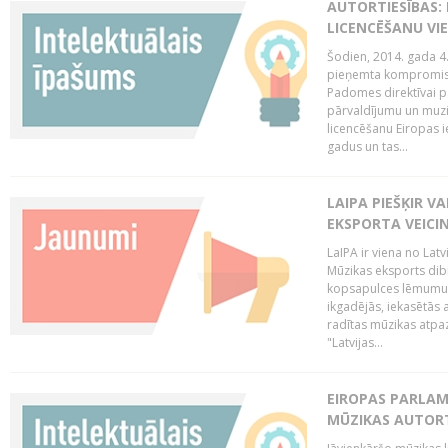
AUTORTIESĪBAS: 
LICENCĒŠANU VI
Šodien, 2014. gada 4.
pieņemta kompromisa
Padomes direktīvai pa
pārvaldījumu un muzik
licencēšanu Eiropas ie
gadus un tas...
LAIPA PIEŠĶIR V
EKSPORTA VEICI
LaIPA ir viena no Latv
Mūzikas eksports dib
kopsapulces lēmumu, 
ikgadējās, iekasētās 
radītas mūzikas atpaz
"Latvijas...
EIROPAS PARLAM
MŪZIKAS AUTORT