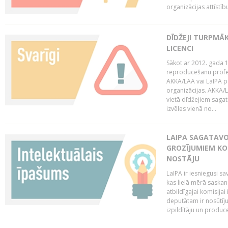
organizācijas attīstību
DĪDŽEJI TURPMĀ
LICENCI
Sākot ar 2012. gada 1
reproducēšanu profe
AKKA/LAA vai LaIPA p
organizācijas. AKKA/L
vietā dīdžejiem sagat
izvēles vienā no...
LAIPA SAGATAVO
GROZĪJUMIEM KO
NOSTĀJU
LaIPA ir iesniegusi s
kas lielā mērā saskan
atbildīgajai komisija
deputātam ir nosūtīju
izpildītāju un produc