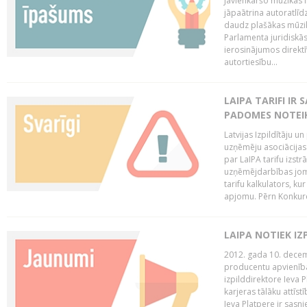
Jāvienkāršo mūzikas l
jāpaātrina autoratlīd
daudz plašākas mūzik
Parlamenta juridiskā
ierosinājumos direktī
autortiesību...
LAIPA TARIFI IR
PADOMES NOTEIK
Latvijas Izpildītāju u
uzņēmēju asociācijas 
par LaIPA tarifu izs
uzņēmējdarbības jom
tarifu kalkulators, ku
apjomu. Pērn Konkur
LAIPA NOTIEK I
2012. gada 10. decemb
producentu apvienības
izpilddirektore Ieva 
karjeras tālāku attīst
Ieva Platpere ir sasn