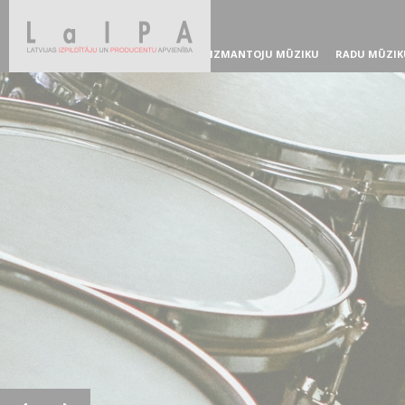
IZMANTOJU MŪZIKU
RADU MŪZIK