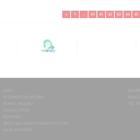
«
1
..
40
41
42
43
44
45
LAIPA
BIEDRĪ
ES IZMANTOJU MŪZIKU
MISAS 
ES RADU MŪZIKU
TEL. 6
AKTUALITĀTES
KONTAKTI
SĪKDATŅU IZMANTOŠANAS POLITIKA
DATU APSTRĀDE