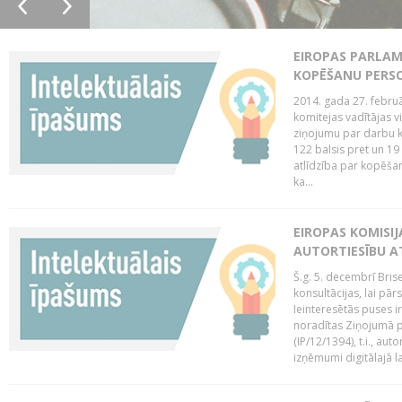
EIROPAS PARLAM
KOPĒŠANU PERS
2014. gada 27. februā
komitejas vadītājas v
ziņojumu par darbu k
122 balsis pret un 19
atlīdzība par kopēša
ka...
EIROPAS KOMISIJ
AUTORTIESĪBU A
Š.g. 5. decembrī Bris
konsultācijas, lai pār
Ieinteresētās puses i
noradītas Ziņojumā pa
(IP/12/1394), t.i., aut
izņēmumi digitālajā la