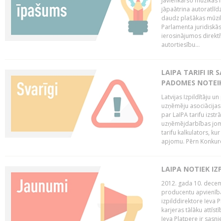
Jāvienkāršo mūzikas l
jāpaātrina autoratlīd
daudz plašākas mūzik
Parlamenta juridiskā
ierosinājumos direktī
autortiesību...
LAIPA TARIFI IR
PADOMES NOTEIK
Latvijas Izpildītāju u
uzņēmēju asociācijas 
par LaIPA tarifu izs
uzņēmējdarbības jom
tarifu kalkulators, ku
apjomu. Pērn Konkur
LAIPA NOTIEK I
2012. gada 10. decemb
producentu apvienības
izpilddirektore Ieva 
karjeras tālāku attīst
Ieva Platpere ir sasn