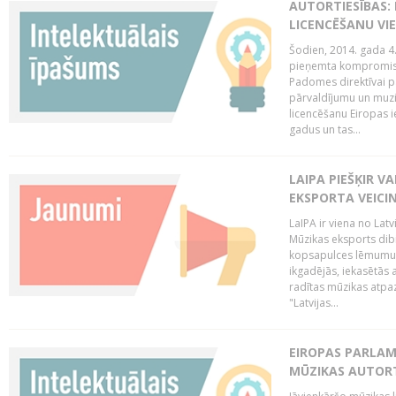
AUTORTIESĪBAS: 
LICENCĒŠANU VI
Šodien, 2014. gada 4.
pieņemta kompromisa
Padomes direktīvai pa
pārvaldījumu un muzik
licencēšanu Eiropas ie
gadus un tas...
LAIPA PIEŠĶIR V
EKSPORTA VEICI
LaIPA ir viena no Latv
Mūzikas eksports dib
kopsapulces lēmumu, 
ikgadējās, iekasētās 
radītas mūzikas atpaz
"Latvijas...
EIROPAS PARLAM
MŪZIKAS AUTORT