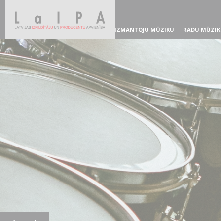
IZMANTOJU MŪZIKU
RADU MŪZIK