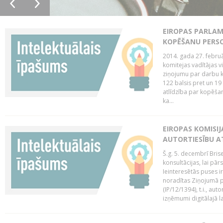
EIROPAS PARLAM
KOPĒŠANU PERS
2014. gada 27. februā
komitejas vadītājas v
ziņojumu par darbu k
122 balsis pret un 19
atlīdzība par kopēša
ka...
EIROPAS KOMISIJ
AUTORTIESĪBU A
Š.g. 5. decembrī Bris
konsultācijas, lai pār
Ieinteresētās puses i
noradītas Ziņojumā pa
(IP/12/1394), t.i., aut
izņēmumi digitālajā la