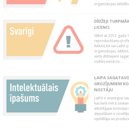
organizācijas attīstību
DĪDŽEJI TURPMĀ
LICENCI
Sākot ar 2012. gada 1
reproducēšanu profe
AKKA/LAA vai LaIPA p
organizācijas. AKKA/L
vietā dīdžejiem sagat
izvēles vienā no...
LAIPA SAGATAVO
GROZĪJUMIEM KO
NOSTĀJU
LaIPA ir iesniegusi s
kas lielā mērā saskan
atbildīgajai komisija
deputātam ir nosūtīju
izpildītāju un produc