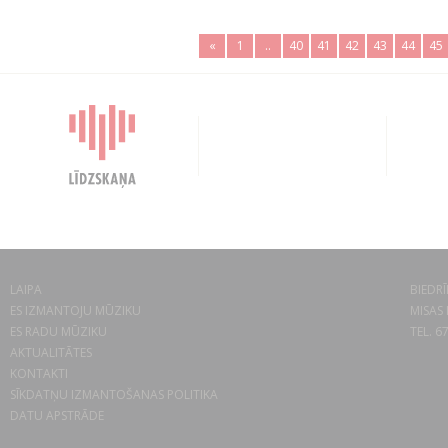
«
1
..
40
41
42
43
44
45
LAIPA
BIEDRĪ
ES IZMANTOJU MŪZIKU
MISAS 
ES RADU MŪZIKU
TEL. 6
AKTUALITĀTES
KONTAKTI
SĪKDATŅU IZMANTOŠANAS POLITIKA
DATU APSTRĀDE