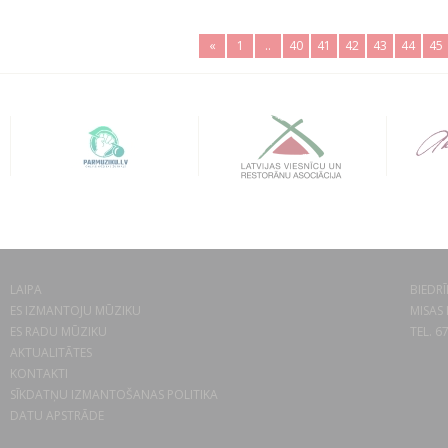
«
1
..
40
41
42
43
44
45
LAIPA
BIEDRĪ
ES IZMANTOJU MŪZIKU
MISAS 
ES RADU MŪZIKU
TEL. 6
AKTUALITĀTES
KONTAKTI
SĪKDATŅU IZMANTOŠANAS POLITIKA
DATU APSTRĀDE