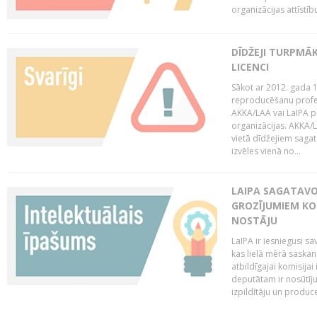
organizācijas attīstību
DĪDŽEJI TURPMĀ
LICENCI
Sākot ar 2012. gada 1
reproducēšanu profe
AKKA/LAA vai LaIPA p
organizācijas. AKKA/L
vietā dīdžejiem sagat
izvēles vienā no...
LAIPA SAGATAVO
GROZĪJUMIEM KO
NOSTĀJU
LaIPA ir iesniegusi s
kas lielā mērā saskan
atbildīgajai komisija
deputātam ir nosūtīju
izpildītāju un produc