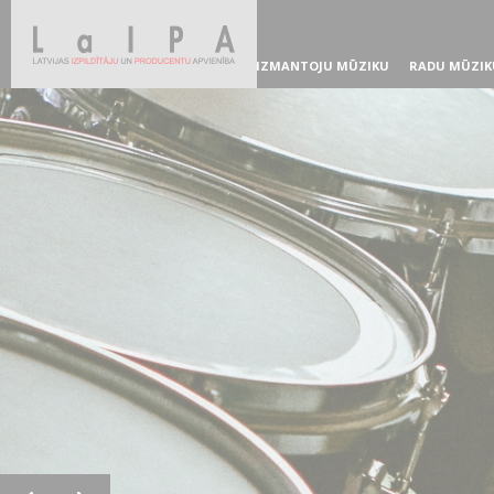
IZMANTOJU MŪZIKU
RADU MŪZIK