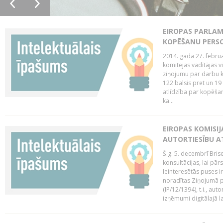
EIROPAS PARLAM
KOPĒŠANU PERS
2014. gada 27. februā
komitejas vadītājas v
ziņojumu par darbu k
122 balsis pret un 19
atlīdzība par kopēša
ka...
EIROPAS KOMISIJ
AUTORTIESĪBU A
Š.g. 5. decembrī Bris
konsultācijas, lai pār
Ieinteresētās puses i
noradītas Ziņojumā pa
(IP/12/1394), t.i., aut
izņēmumi digitālajā la