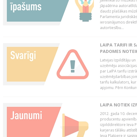
Jāvienkāršo mūzikas l
jāpaātrina autoratlīd
daudz plašākas mūzik
Parlamenta juridiskā
ierosinājumos direktī
autortiesību...
LAIPA TARIFI IR
PADOMES NOTEIK
Latvijas Izpildītāju u
uzņēmēju asociācijas 
par LaIPA tarifu izs
uzņēmējdarbības jom
tarifu kalkulators, ku
apjomu. Pērn Konkur
LAIPA NOTIEK I
2012. gada 10. decemb
producentu apvienības
izpilddirektore Ieva 
karjeras tālāku attīst
Ieva Platpere ir sasn