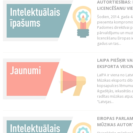
AUTORTIESĪBAS: 
LICENCĒŠANU VI
Šodien, 2014. gada 4.
pieņemta kompromisa
Padomes direktīvai pa
pārvaldījumu un muzik
licencēšanu Eiropas ie
gadus un tas...
LAIPA PIEŠĶIR V
EKSPORTA VEICI
LaIPA ir viena no Latv
Mūzikas eksports dib
kopsapulces lēmumu, 
ikgadējās, iekasētās 
radītas mūzikas atpaz
"Latvijas...
EIROPAS PARLAM
MŪZIKAS AUTORT