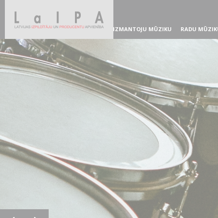
IZMANTOJU MŪZIKU
RADU MŪZIK