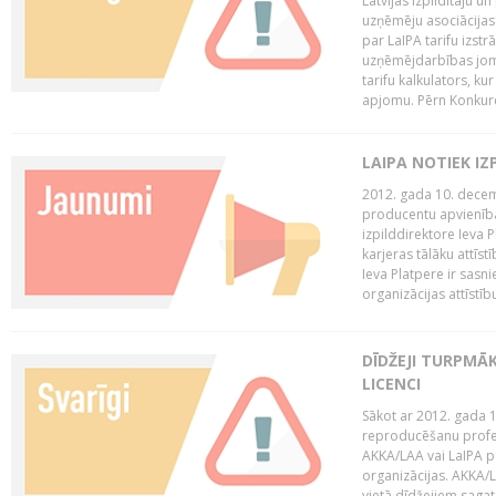
Latvijas Izpildītāju u
uzņēmēju asociācijas 
par LaIPA tarifu izs
uzņēmējdarbības jom
tarifu kalkulators, ku
apjomu. Pērn Konkur
LAIPA NOTIEK I
2012. gada 10. decemb
producentu apvienības
izpilddirektore Ieva 
karjeras tālāku attīst
Ieva Platpere ir sasn
organizācijas attīstību
DĪDŽEJI TURPMĀ
LICENCI
Sākot ar 2012. gada 1
reproducēšanu profe
AKKA/LAA vai LaIPA p
organizācijas. AKKA/L
vietā dīdžejiem sagat