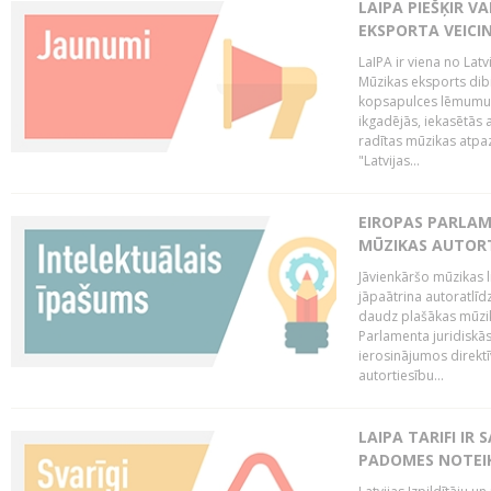
LAIPA PIEŠĶIR V
EKSPORTA VEICI
LaIPA ir viena no Latv
Mūzikas eksports dib
kopsapulces lēmumu, 
ikgadējās, iekasētās 
radītas mūzikas atpaz
"Latvijas...
EIROPAS PARLAM
MŪZIKAS AUTORT
Jāvienkāršo mūzikas l
jāpaātrina autoratlīd
daudz plašākas mūzik
Parlamenta juridiskā
ierosinājumos direktī
autortiesību...
LAIPA TARIFI IR
PADOMES NOTEIK