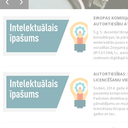
EIROPAS KOMISIJ
AUTORTIESĪBU A
Š.g. 5. decembrī Bris
konsultācijas, lai pār
Ieinteresētās puses i
noradītas Ziņojumā pa
(IP/12/1394), t.i., aut
izņēmumi digitālajā la
AUTORTIESĪBAS: 
LICENCĒŠANU VI
Šodien, 2014. gada 4.
pieņemta kompromisa
Padomes direktīvai pa
pārvaldījumu un muzik
licencēšanu Eiropas ie
gadus un tas...