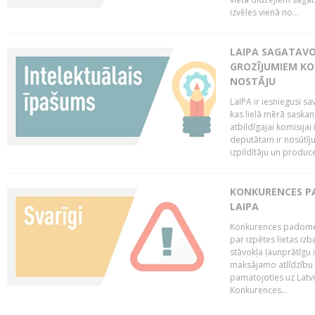
izvēles vienā no...
LAIPA SAGATAVO
GROZĪJUMIEM KO
NOSTĀJU
LaIPA ir iesniegusi s
kas lielā mērā saskan
atbildīgajai komisija
deputātam ir nosūtīju
izpildītāju un produc
KONKURENCES PA
LAIPA
Konkurences padome 
par izpētes lietas iz
stāvokļa ļaunprātīgu
maksājamo atlīdzību 
pamatojoties uz Latv
Konkurences...