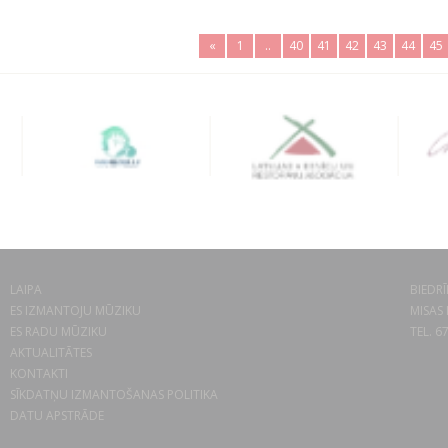
«
1
..
40
41
42
43
44
45
LAIPA
BIEDRĪ
ES IZMANTOJU MŪZIKU
MISAS 
ES RADU MŪZIKU
TEL. 6
AKTUALITĀTES
KONTAKTI
SĪKDATŅU IZMANTOŠANAS POLITIKA
DATU APSTRĀDE