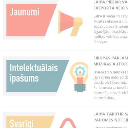
LAIPA PIEŠĶIR V
EKSPORTA VEICI
LaIPA ir viena no Latv
Mūzikas eksports dib
kopsapulces lēmumu, 
ikgadējās, iekasētās 
radītas mūzikas atpaz
"Latvijas...
EIROPAS PARLAM
MŪZIKAS AUTORT
Jāvienkāršo mūzikas l
jāpaātrina autoratlīd
daudz plašākas mūzik
Parlamenta juridiskā
ierosinājumos direktī
autortiesību...
LAIPA TARIFI IR
PADOMES NOTEIK