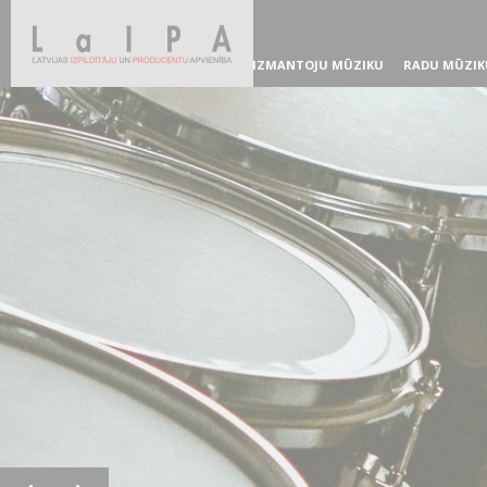
IZMANTOJU MŪZIKU
RADU MŪZIK