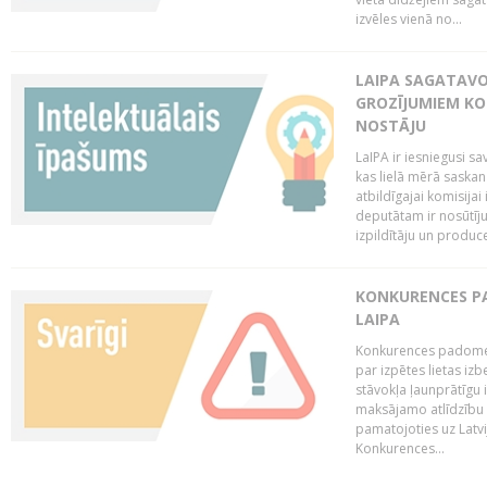
izvēles vienā no...
LAIPA SAGATAVO
GROZĪJUMIEM KO
NOSTĀJU
LaIPA ir iesniegusi s
kas lielā mērā saskan
atbildīgajai komisija
deputātam ir nosūtīju
izpildītāju un produc
KONKURENCES PA
LAIPA
Konkurences padome 
par izpētes lietas iz
stāvokļa ļaunprātīgu
maksājamo atlīdzību 
pamatojoties uz Latv
Konkurences...