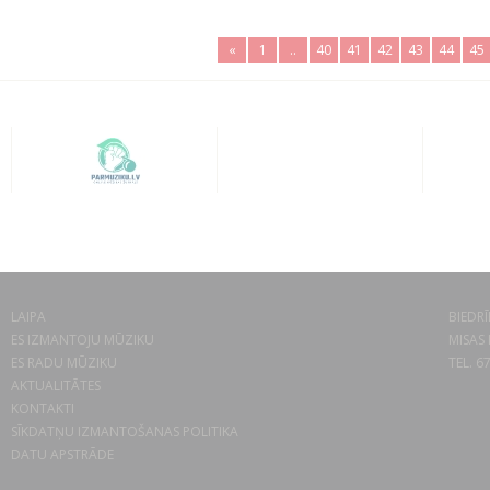
«
1
..
40
41
42
43
44
45
LAIPA
BIEDRĪ
ES IZMANTOJU MŪZIKU
MISAS 
ES RADU MŪZIKU
TEL. 6
AKTUALITĀTES
KONTAKTI
SĪKDATŅU IZMANTOŠANAS POLITIKA
DATU APSTRĀDE