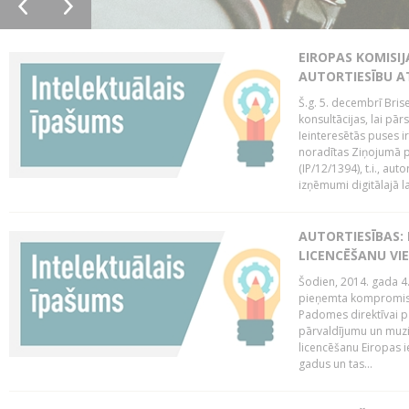
EIROPAS KOMISIJ
AUTORTIESĪBU A
Š.g. 5. decembrī Bris
konsultācijas, lai pār
Ieinteresētās puses i
noradītas Ziņojumā pa
(IP/12/1394), t.i., aut
izņēmumi digitālajā la
AUTORTIESĪBAS: 
LICENCĒŠANU VI
Šodien, 2014. gada 4.
pieņemta kompromisa
Padomes direktīvai pa
pārvaldījumu un muzik
licencēšanu Eiropas ie
gadus un tas...