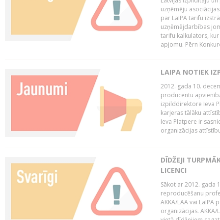
Latvijas Izpildītāju u
uzņēmēju asociācijas 
par LaIPA tarifu izs
uzņēmējdarbības jom
tarifu kalkulators, ku
apjomu. Pērn Konkur
LAIPA NOTIEK I
2012. gada 10. decemb
producentu apvienības
izpilddirektore Ieva 
karjeras tālāku attīst
Ieva Platpere ir sasn
organizācijas attīstību
DĪDŽEJI TURPMĀ
LICENCI
Sākot ar 2012. gada 1
reproducēšanu profe
AKKA/LAA vai LaIPA p
organizācijas. AKKA/L
vietā dīdžejiem sagat