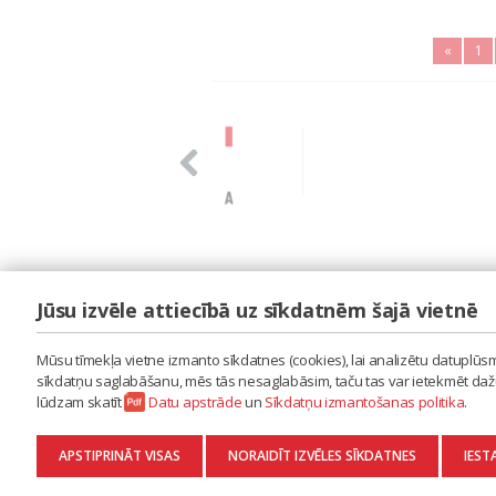
«
1
Jūsu izvēle attiecībā uz sīkdatnēm šajā vietnē
LAIPA
ES IZMANTOJU MŪZIKU
Mūsu tīmekļa vietne izmanto sīkdatnes (cookies), lai analizētu datuplūsmu
ES RADU MŪZIKU
sīkdatņu saglabāšanu, mēs tās nesaglabāsim, taču tas var ietekmēt dažu 
AKTUALITĀTES
lūdzam skatīt
Datu apstrāde
un
Sīkdatņu izmantošanas politika
.
KONTAKTI
SĪKDATŅU IZMANTOŠANAS POLITIKA
APSTIPRINĀT VISAS
NORAIDĪT IZVĒLES SĪKDATNES
IEST
DATU APSTRĀDE