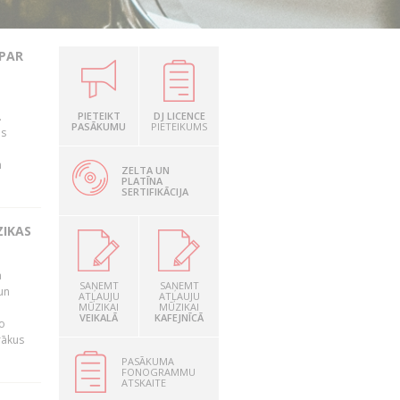
 PAR
.
PIETEIKT
DJ LICENCE
PASĀKUMU
PIETEIKUMS
as
n
ZELTA UN
PLATĪNA
SERTIFIKĀCIJA
ZIKAS
a
SAŅEMT
SAŅEMT
un
ATĻAUJU
ATĻAUJU
MŪZIKAI
MŪZIKAI
VEIKALĀ
KAFEJNĪCĀ
o
rākus
PASĀKUMA
FONOGRAMMU
ATSKAITE