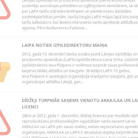
Latvijas Izpildītāju un producentu apvienība (LaIPA) aicina Latvijas
uzņēmēju asociācijas pieteikties uz izglītojošiem semināriem, lai s
par LaIPA tarifu izstrādes kritērijiem un piemērošanu dažādām
uzņēmējdarbības jomām. Aprīļa beigās LaIPA mājas lapā būs pie
tarifu kalkulators, kur ikviens interesents varēs aprēķināt atlīdzības
apjomu. Pērn Konkurences Padome...
LAIPA NOTIEK IZPILDDIREKTORU MAIŅA
2012. gada 10. decembrī darbu uzsāka jaunā Latvijas Izpildītāju un
producentu apvienības (LaIPA) izpilddirektore Liena Grīna. Līdzšin
izpilddirektore Ieva Platpere ir nolēmusi turpināt savas profesionā
karjeras tālāku attīstību un izaugsmi. Strādājot LaIPA 10 gadus,
Ieva Platpere ir sasniegusi organizācijā iespējamo izaugsmi, gan u
organizācijas attīstību Latvijā, gan...
DĪDŽEJI TURPMĀK SAŅEMS VIENOTU AKKA/LAA UN LA
LICENCI
Sākot ar 2012. gada 1. decembri, dīdžeji licences par muzikālo da
reproducēšanu profesionālajām vajadzībām varēs saņemt vai nu
AKKA/LAA vai LaIPA pēc savas izvēles, nebūs nepieciešams apmekl
organizācijas. AKKA/LAA un LaIPA ir atradušas iespēju turpmāk divu
vietā dīdžejiem sagatavot vienu apvienotu licenci, kuru varēs saņe