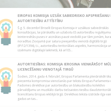
EIROPAS KOMISIJA UZSĀK SABIEDRISKO APSPRIEŠANU
AUTORTIESĪBU ATTĪSTĪBU
Š.g. 5. decembrī Briselē Eiropas Komisija ir uzsākusi sabiedriskās
konsultācijas, lai pārskatītu un uzlabotu ES autortiesību regulējumu
Ieinteresētās puses ir aicinātas paust viedokli par tām jomām, kur
noradītas Ziņojumā par satura pieejamību vienotā digitālā tirgū
(IP/12/1394), t.i., autortiesību teritoriālais aspekts, harmonizācija u
izņēmumi digitālajā laikmetā, kā arī ES...
AUTORTIESĪBAS: KOMISIJA IEROSINA VIENKĀRŠOT MŪ
LICENCĒŠANU VIENOTAJĀ TIRGŪ
Šodien, 2014. gada 4. februārī, Eiropas Parlamenta plenārsēdē tik
pieņemta kompromisa vienošanās par tekstu Eiropas Parlamenta 
Padomes direktīvai par autortiesību un blakustiesību kolektīvo
pārvaldījumu un muzikālo darbu tiešsaistes tiesību daudzteritoriāl
licencēšanu Eiropas iekšējā tirgū. Direktīvas teksta izstrāde ilga vai
gadus un tas...