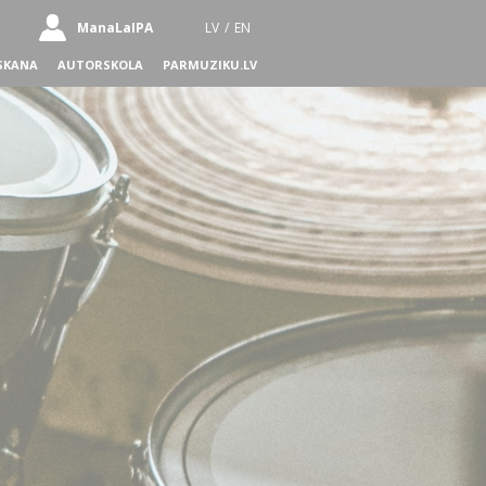
ManaLaIPA
LV
/
EN
SKANA
AUTORSKOLA
PARMUZIKU.LV