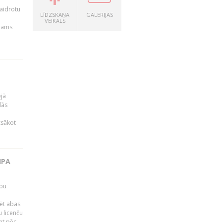
kaidrotu
LĪDZSKAŅA
GALERIJAS
VEIKALS
ejams
ējā
lās
zsākot
IPA
rbu
ēt abas
 licenču
mt pēc