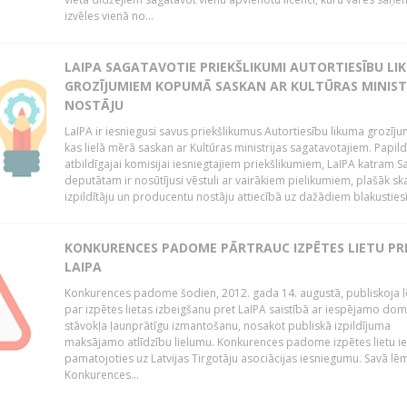
izvēles vienā no...
LAIPA SAGATAVOTIE PRIEKŠLIKUMI AUTORTIESĪBU LI
GROZĪJUMIEM KOPUMĀ SASKAN AR KULTŪRAS MINIST
NOSTĀJU
LaIPA ir iesniegusi savus priekšlikumus Autortiesību likuma grozīj
kas lielā mērā saskan ar Kultūras ministrijas sagatavotajiem. Papil
atbildīgajai komisijai iesniegtajiem priekšlikumiem, LaIPA katram 
deputātam ir nosūtījusi vēstuli ar vairākiem pielikumiem, plašāk sk
izpildītāju un producentu nostāju attiecībā uz dažādiem blakustiesī
KONKURENCES PADOME PĀRTRAUC IZPĒTES LIETU PR
LAIPA
Konkurences padome šodien, 2012. gada 14. augustā, publiskoja
par izpētes lietas izbeigšanu pret LaIPA saistībā ar iespējamo do
stāvokļa ļaunprātīgu izmantošanu, nosakot publiskā izpildījuma
maksājamo atlīdzību lielumu. Konkurences padome izpētes lietu ie
pamatojoties uz Latvijas Tirgotāju asociācijas iesniegumu. Savā l
Konkurences...