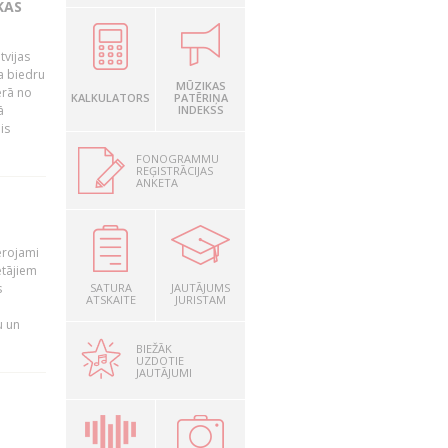
KAS
tvijas
a biedru
MŪZIKAS
ērā no
KALKULATORS
PATĒRIŅA
ā
INDEKSS
is
FONOGRAMMU
REĢISTRĀCIJAS
ANKETA
T
ērojami
ētājiem
s
SATURA
JAUTĀJUMS
ATSKAITE
JURISTAM
u un
BIEŽĀK
UZDOTIE
JAUTĀJUMI