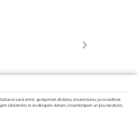
PVIENĪBA'
bāšanai savā ierīcē, apstipriniet sīkdatņu izmantošanu. Ja noraidīsiet
LAIPA.ORG
ajām sīkdatnēm, to ievāktajiem datiem, izmantotājiem un Jūsu tiesībām,