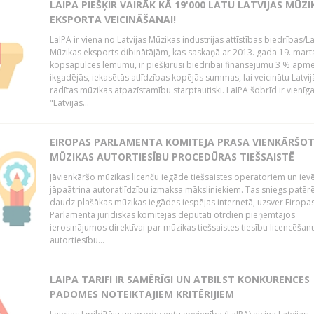
LAIPA PIEŠĶIR VAIRĀK KĀ 19'000 LATU LATVIJAS MŪZI
EKSPORTA VEICINĀŠANAI!
LaIPA ir viena no Latvijas Mūzikas industrijas attīstības biedrības/La
Mūzikas eksports dibinātājām, kas saskaņā ar 2013. gada 19. mart
kopsapulces lēmumu, ir piešķīrusi biedrībai finansējumu 3 % apm
ikgadējās, iekasētās atlīdzības kopējās summas, lai veicinātu Latvij
radītas mūzikas atpazīstamību starptautiski. LaIPA šobrīd ir vienīga
"Latvijas...
EIROPAS PARLAMENTA KOMITEJA PRASA VIENKĀRŠO
MŪZIKAS AUTORTIESĪBU PROCEDŪRAS TIEŠSAISTĒ
Jāvienkāršo mūzikas licenču iegāde tiešsaistes operatoriem un iev
jāpaātrina autoratlīdzību izmaksa māksliniekiem. Tas sniegs patēr
daudz plašākas mūzikas iegādes iespējas internetā, uzsver Eiropa
Parlamenta juridiskās komitejas deputāti otrdien pieņemtajos
ierosinājumos direktīvai par mūzikas tiešsaistes tiesību licencēšan
autortiesību...
LAIPA TARIFI IR SAMĒRĪGI UN ATBILST KONKURENCES
PADOMES NOTEIKTAJIEM KRITĒRIJIEM