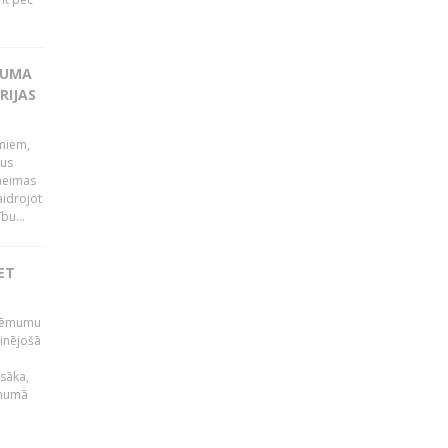
KUMA
RIJAS
umiem,
dus
Saeimas
aidrojot
bu...
ET
 lēmumu
minējošā
sāka,
ēmumā