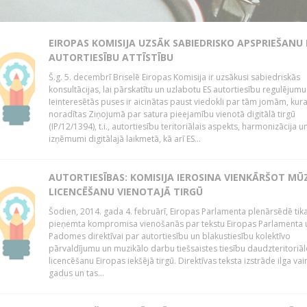
EIROPAS KOMISIJA UZSĀK SABIEDRISKO APSPRIEŠANU
AUTORTIESĪBU ATTĪSTĪBU
Š.g. 5. decembrī Briselē Eiropas Komisija ir uzsākusi sabiedriskās
konsultācijas, lai pārskatītu un uzlabotu ES autortiesību regulējumu
Ieinteresētās puses ir aicinātas paust viedokli par tām jomām, kur
noradītas Ziņojumā par satura pieejamību vienotā digitālā tirgū
(IP/12/1394), t.i., autortiesību teritoriālais aspekts, harmonizācija u
izņēmumi digitālajā laikmetā, kā arī ES...
AUTORTIESĪBAS: KOMISIJA IEROSINA VIENKĀRŠOT MŪ
LICENCĒŠANU VIENOTAJĀ TIRGŪ
Šodien, 2014. gada 4. februārī, Eiropas Parlamenta plenārsēdē tik
pieņemta kompromisa vienošanās par tekstu Eiropas Parlamenta 
Padomes direktīvai par autortiesību un blakustiesību kolektīvo
pārvaldījumu un muzikālo darbu tiešsaistes tiesību daudzteritoriāl
licencēšanu Eiropas iekšējā tirgū. Direktīvas teksta izstrāde ilga vai
gadus un tas...