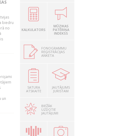
KAS
tvijas
a biedru
MŪZIKAS
ērā no
KALKULATORS
PATĒRIŅA
ā
INDEKSS
is
FONOGRAMMU
REĢISTRĀCIJAS
ANKETA
T
ērojami
ētājiem
s
SATURA
JAUTĀJUMS
ATSKAITE
JURISTAM
u un
BIEŽĀK
UZDOTIE
JAUTĀJUMI