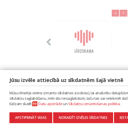
«
1
Jūsu izvēle attiecībā uz sīkdatnēm šajā vietnē
LAIPA
ES IZMANTOJU MŪZIKU
Mūsu tīmekļa vietne izmanto sīkdatnes (cookies), lai analizētu datuplūsmu
ES RADU MŪZIKU
sīkdatņu saglabāšanu, mēs tās nesaglabāsim, taču tas var ietekmēt dažu 
AKTUALITĀTES
lūdzam skatīt
Datu apstrāde
un
Sīkdatņu izmantošanas politika
.
KONTAKTI
SĪKDATŅU IZMANTOŠANAS POLITIKA
APSTIPRINĀT VISAS
NORAIDĪT IZVĒLES SĪKDATNES
IEST
DATU APSTRĀDE