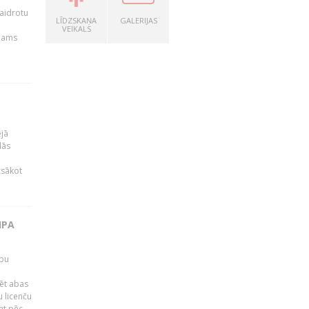
kaidrotu
LĪDZSKAŅA
GALERIJAS
VEIKALS
ejams
ējā
lās
zsākot
IPA
rbu
ēt abas
 licenču
mt pēc