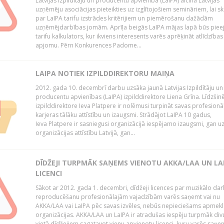
Latvijas Izpildītāju un producentu apvienība (LaIPA) aicina Latvijas
uzņēmēju asociācijas pieteikties uz izglītojošiem semināriem, lai s
par LaIPA tarifu izstrādes kritērijiem un piemērošanu dažādām
uzņēmējdarbības jomām. Aprīļa beigās LaIPA mājas lapā būs pie
tarifu kalkulators, kur ikviens interesents varēs aprēķināt atlīdzības
apjomu. Pērn Konkurences Padome...
LAIPA NOTIEK IZPILDDIREKTORU MAIŅA
2012. gada 10. decembrī darbu uzsāka jaunā Latvijas Izpildītāju un
producentu apvienības (LaIPA) izpilddirektore Liena Grīna. Līdzšin
izpilddirektore Ieva Platpere ir nolēmusi turpināt savas profesionā
karjeras tālāku attīstību un izaugsmi. Strādājot LaIPA 10 gadus,
Ieva Platpere ir sasniegusi organizācijā iespējamo izaugsmi, gan u
organizācijas attīstību Latvijā, gan...
DĪDŽEJI TURPMĀK SAŅEMS VIENOTU AKKA/LAA UN LA
LICENCI
Sākot ar 2012. gada 1. decembri, dīdžeji licences par muzikālo da
reproducēšanu profesionālajām vajadzībām varēs saņemt vai nu
AKKA/LAA vai LaIPA pēc savas izvēles, nebūs nepieciešams apmekl
organizācijas. AKKA/LAA un LaIPA ir atradušas iespēju turpmāk divu
vietā dīdžejiem sagatavot vienu apvienotu licenci, kuru varēs saņe