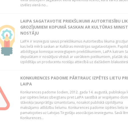
izvēles vienā no...
LAIPA SAGATAVOTIE PRIEKŠLIKUMI AUTORTIESĪBU LI
GROZĪJUMIEM KOPUMĀ SASKAN AR KULTŪRAS MINIST
NOSTĀJU
LaIPA ir iesniegusi savus priekšlikumus Autortiesību likuma grozīj
kas lielā mērā saskan ar Kultūras ministrijas sagatavotajiem. Papil
atbildīgajai komisijai iesniegtajiem priekšlikumiem, LaIPA katram 
deputātam ir nosūtījusi vēstuli ar vairākiem pielikumiem, plašāk sk
izpildītāju un producentu nostāju attiecībā uz dažādiem blakustiesī
KONKURENCES PADOME PĀRTRAUC IZPĒTES LIETU PR
LAIPA
Konkurences padome šodien, 2012. gada 14. augustā, publiskoja
par izpētes lietas izbeigšanu pret LaIPA saistībā ar iespējamo do
stāvokļa ļaunprātīgu izmantošanu, nosakot publiskā izpildījuma
maksājamo atlīdzību lielumu. Konkurences padome izpētes lietu ie
pamatojoties uz Latvijas Tirgotāju asociācijas iesniegumu. Savā l
Konkurences...