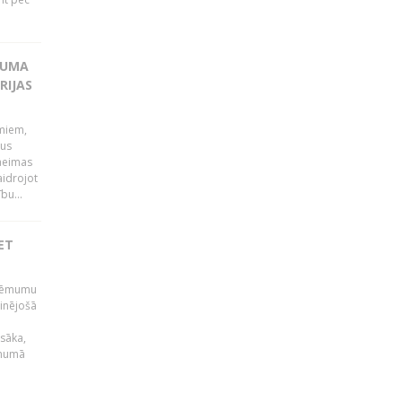
KUMA
RIJAS
umiem,
dus
Saeimas
aidrojot
bu...
ET
 lēmumu
minējošā
sāka,
ēmumā