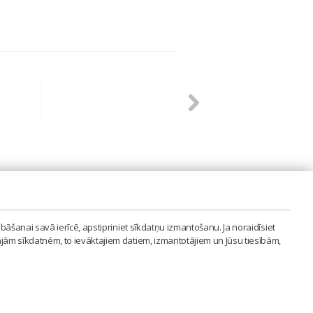
PVIENĪBA'
bāšanai savā ierīcē, apstipriniet sīkdatņu izmantošanu. Ja noraidīsiet
LAIPA.ORG
ajām sīkdatnēm, to ievāktajiem datiem, izmantotājiem un Jūsu tiesībām,