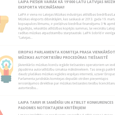
LAIPA PIEŠĶIR VAIRĀK KĀ 19'000 LATU LATVIJAS MŪZI
EKSPORTA VEICINĀŠANAI!
LaIPA ir viena no Latvijas Mūzikas industrijas attīstības biedrības/La
Mūzikas eksports dibinātājām, kas saskaņā ar 2013. gada 19. mart
kopsapulces lēmumu, ir piešķīrusi biedrībai finansējumu 3 % apm
ikgadējās, iekasētās atlīdzības kopējās summas, lai veicinātu Latvij
radītas mūzikas atpazīstamību starptautiski. LaIPA šobrīd ir vienīga
"Latvijas...
EIROPAS PARLAMENTA KOMITEJA PRASA VIENKĀRŠO
MŪZIKAS AUTORTIESĪBU PROCEDŪRAS TIEŠSAISTĒ
Jāvienkāršo mūzikas licenču iegāde tiešsaistes operatoriem un iev
jāpaātrina autoratlīdzību izmaksa māksliniekiem. Tas sniegs patēr
daudz plašākas mūzikas iegādes iespējas internetā, uzsver Eiropa
Parlamenta juridiskās komitejas deputāti otrdien pieņemtajos
ierosinājumos direktīvai par mūzikas tiešsaistes tiesību licencēšan
autortiesību...
LAIPA TARIFI IR SAMĒRĪGI UN ATBILST KONKURENCES
PADOMES NOTEIKTAJIEM KRITĒRIJIEM