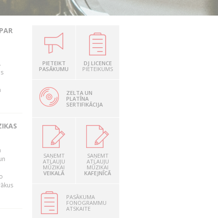
 PAR
.
PIETEIKT
DJ LICENCE
PASĀKUMU
PIETEIKUMS
as
n
ZELTA UN
PLATĪNA
SERTIFIKĀCIJA
ZIKAS
a
SAŅEMT
SAŅEMT
un
ATĻAUJU
ATĻAUJU
MŪZIKAI
MŪZIKAI
VEIKALĀ
KAFEJNĪCĀ
o
rākus
PASĀKUMA
FONOGRAMMU
ATSKAITE