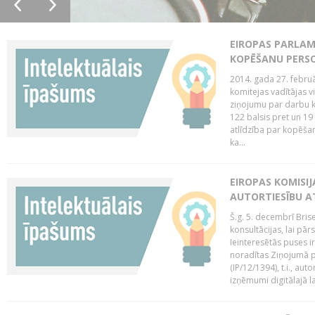
EIROPAS PARLAM
KOPĒŠANU PERS
2014. gada 27. februā
komitejas vadītājas v
ziņojumu par darbu k
122 balsis pret un 19
atlīdzība par kopēša
ka...
EIROPAS KOMISIJ
AUTORTIESĪBU A
Š.g. 5. decembrī Bris
konsultācijas, lai pār
Ieinteresētās puses i
noradītas Ziņojumā pa
(IP/12/1394), t.i., aut
izņēmumi digitālajā la