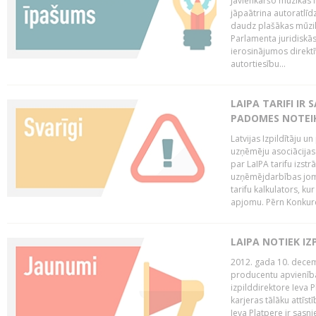
Jāvienkāršo mūzikas l
jāpaātrina autoratlīd
daudz plašākas mūzik
Parlamenta juridiskā
ierosinājumos direktī
autortiesību...
LAIPA TARIFI IR
PADOMES NOTEIK
Latvijas Izpildītāju u
uzņēmēju asociācijas 
par LaIPA tarifu izs
uzņēmējdarbības jom
tarifu kalkulators, ku
apjomu. Pērn Konkur
LAIPA NOTIEK I
2012. gada 10. decemb
producentu apvienības
izpilddirektore Ieva 
karjeras tālāku attīst
Ieva Platpere ir sasn