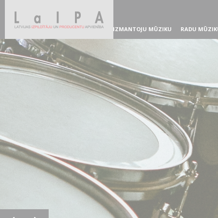
IZMANTOJU MŪZIKU
RADU MŪZIK