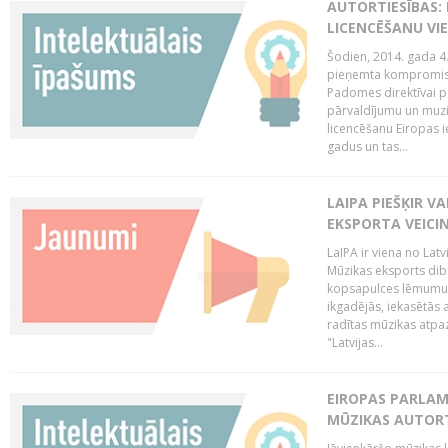
AUTORTIESĪBAS: 
LICENCĒŠANU VI
Šodien, 2014. gada 4.
pieņemta kompromisa
Padomes direktīvai pa
pārvaldījumu un muzik
licencēšanu Eiropas ie
gadus un tas...
LAIPA PIEŠĶIR V
EKSPORTA VEICI
LaIPA ir viena no Latv
Mūzikas eksports dib
kopsapulces lēmumu, 
ikgadējās, iekasētās 
radītas mūzikas atpaz
"Latvijas...
EIROPAS PARLAM
MŪZIKAS AUTORT