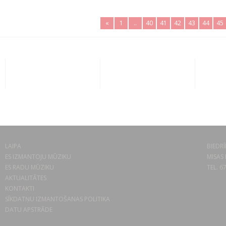
«
1
..
40
41
42
43
44
45
LAIPA
BIEDRĪ
ES IZMANTOJU MŪZIKU
MISAS 
ES RADU MŪZIKU
TEL. 6
AKTUALITĀTES
KONTAKTI
SĪKDATŅU IZMANTOŠANAS POLITIKA
DATU APSTRĀDE