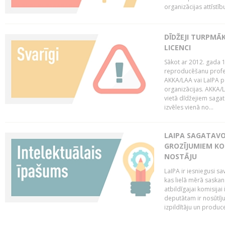
organizācijas attīstību
DĪDŽEJI TURPMĀ
LICENCI
Sākot ar 2012. gada 1
reproducēšanu profe
AKKA/LAA vai LaIPA p
organizācijas. AKKA/L
vietā dīdžejiem sagat
izvēles vienā no...
LAIPA SAGATAVO
GROZĪJUMIEM KO
NOSTĀJU
LaIPA ir iesniegusi s
kas lielā mērā saskan
atbildīgajai komisija
deputātam ir nosūtīju
izpildītāju un produc