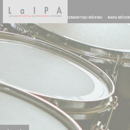
IZMANTOJU MŪZIKU
RADU MŪZIK