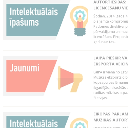
AUTORTIESĪBAS: 
LICENCĒŠANU VI
Šodien, 2014. gada 4.
pieņemta kompromisa
Padomes direktīvai pa
pārvaldījumu un muzik
licencēšanu Eiropas ie
gadus un tas...
LAIPA PIEŠĶIR V
EKSPORTA VEICI
LaIPA ir viena no Latv
Mūzikas eksports dib
kopsapulces lēmumu, 
ikgadējās, iekasētās 
radītas mūzikas atpaz
"Latvijas...
EIROPAS PARLAM
MŪZIKAS AUTORT