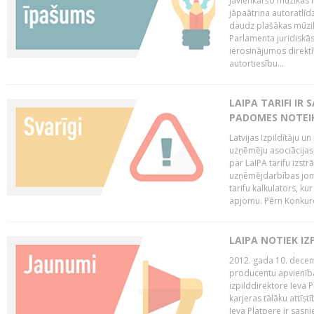
Jāvienkāršo mūzikas l
jāpaātrina autoratlīd
daudz plašākas mūzik
Parlamenta juridiskā
ierosinājumos direktī
autortiesību...
LAIPA TARIFI IR
PADOMES NOTEIK
Latvijas Izpildītāju u
uzņēmēju asociācijas 
par LaIPA tarifu izs
uzņēmējdarbības jom
tarifu kalkulators, ku
apjomu. Pērn Konkur
LAIPA NOTIEK I
2012. gada 10. decemb
producentu apvienības
izpilddirektore Ieva 
karjeras tālāku attīst
Ieva Platpere ir sasn