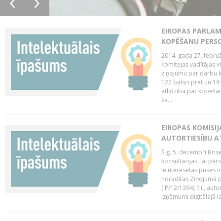
EIROPAS PARLAM
KOPĒŠANU PERS
2014. gada 27. februā
komitejas vadītājas v
ziņojumu par darbu k
122 balsis pret un 19
atlīdzība par kopēša
ka...
EIROPAS KOMISIJ
AUTORTIESĪBU A
Š.g. 5. decembrī Bris
konsultācijas, lai pār
Ieinteresētās puses i
noradītas Ziņojumā pa
(IP/12/1394), t.i., aut
izņēmumi digitālajā la