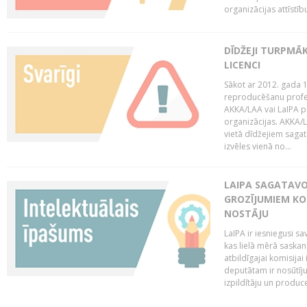
organizācijas attīstību
DĪDŽEJI TURPMĀ
LICENCI
Sākot ar 2012. gada 1
reproducēšanu profe
AKKA/LAA vai LaIPA p
organizācijas. AKKA/L
vietā dīdžejiem sagat
izvēles vienā no...
LAIPA SAGATAVO
GROZĪJUMIEM KO
NOSTĀJU
LaIPA ir iesniegusi s
kas lielā mērā saskan
atbildīgajai komisija
deputātam ir nosūtīju
izpildītāju un produc