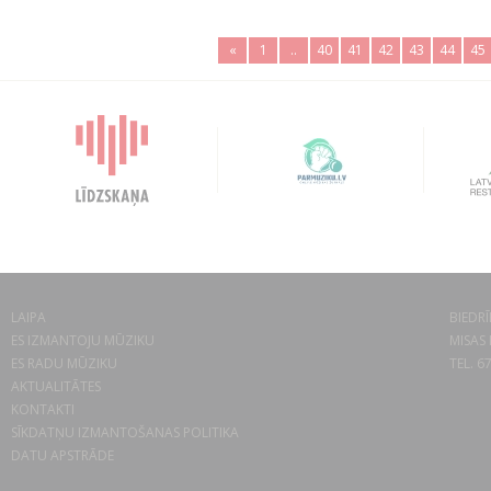
«
1
..
40
41
42
43
44
45
LAIPA
BIEDRĪ
ES IZMANTOJU MŪZIKU
MISAS 
ES RADU MŪZIKU
TEL. 6
AKTUALITĀTES
KONTAKTI
SĪKDATŅU IZMANTOŠANAS POLITIKA
DATU APSTRĀDE