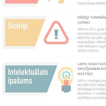
organizācijas attīstību
DĪDŽEJI TURPMĀ
LICENCI
Sākot ar 2012. gada 1
reproducēšanu profe
AKKA/LAA vai LaIPA p
organizācijas. AKKA/L
vietā dīdžejiem sagat
izvēles vienā no...
LAIPA SAGATAVO
GROZĪJUMIEM KO
NOSTĀJU
LaIPA ir iesniegusi s
kas lielā mērā saskan
atbildīgajai komisija
deputātam ir nosūtīju
izpildītāju un produc