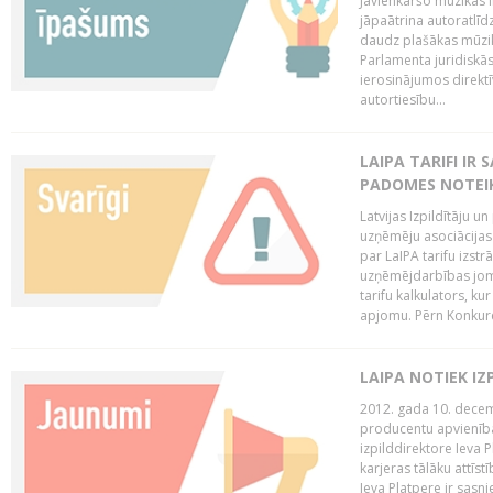
Jāvienkāršo mūzikas l
jāpaātrina autoratlīd
daudz plašākas mūzik
Parlamenta juridiskā
ierosinājumos direktī
autortiesību...
LAIPA TARIFI IR
PADOMES NOTEIK
Latvijas Izpildītāju u
uzņēmēju asociācijas 
par LaIPA tarifu izs
uzņēmējdarbības jom
tarifu kalkulators, ku
apjomu. Pērn Konkur
LAIPA NOTIEK I
2012. gada 10. decemb
producentu apvienības
izpilddirektore Ieva 
karjeras tālāku attīst
Ieva Platpere ir sasn