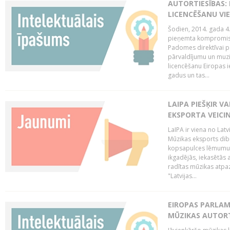
AUTORTIESĪBAS: 
LICENCĒŠANU VI
Šodien, 2014. gada 4.
pieņemta kompromisa
Padomes direktīvai pa
pārvaldījumu un muzik
licencēšanu Eiropas ie
gadus un tas...
LAIPA PIEŠĶIR V
EKSPORTA VEICI
LaIPA ir viena no Latv
Mūzikas eksports dib
kopsapulces lēmumu, 
ikgadējās, iekasētās 
radītas mūzikas atpaz
"Latvijas...
EIROPAS PARLAM
MŪZIKAS AUTORT