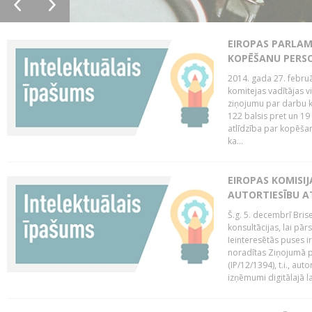
EIROPAS PARLAM
KOPĒŠANU PERS
2014. gada 27. februā
komitejas vadītājas v
ziņojumu par darbu k
122 balsis pret un 19
atlīdzība par kopēša
ka...
EIROPAS KOMISIJ
AUTORTIESĪBU A
Š.g. 5. decembrī Bris
konsultācijas, lai pār
Ieinteresētās puses i
noradītas Ziņojumā pa
(IP/12/1394), t.i., aut
izņēmumi digitālajā la