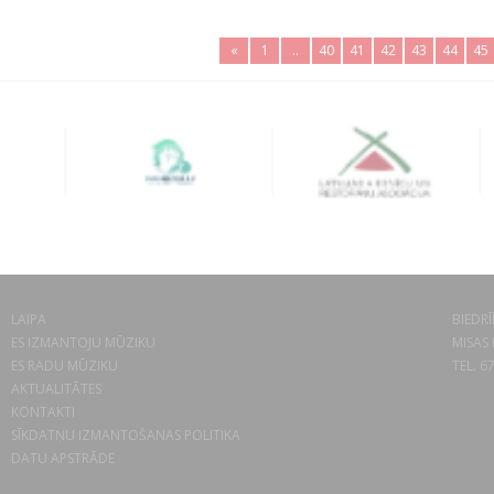
«
1
..
40
41
42
43
44
45
LAIPA
BIEDRĪ
ES IZMANTOJU MŪZIKU
MISAS 
ES RADU MŪZIKU
TEL. 6
AKTUALITĀTES
KONTAKTI
SĪKDATŅU IZMANTOŠANAS POLITIKA
DATU APSTRĀDE