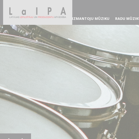
IZMANTOJU MŪZIKU
RADU MŪZIK