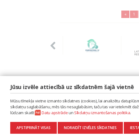
«
1
Jūsu izvēle attiecībā uz sīkdatnēm šajā vietnē
LAIPA
ES IZMANTOJU MŪZIKU
Mūsu tīmekļa vietne izmanto sīkdatnes (cookies), lai analizētu datuplūsmu
ES RADU MŪZIKU
sīkdatņu saglabāšanu, mēs tās nesaglabāsim, taču tas var ietekmēt dažu 
AKTUALITĀTES
lūdzam skatīt
Datu apstrāde
un
Sīkdatņu izmantošanas politika
.
KONTAKTI
SĪKDATŅU IZMANTOŠANAS POLITIKA
APSTIPRINĀT VISAS
NORAIDĪT IZVĒLES SĪKDATNES
IEST
DATU APSTRĀDE