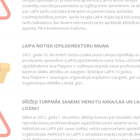
Latvijas Izpildītāju un producentu apvienība (LaIPA) aicina Latvijas
uzņēmēju asociācijas pieteikties uz izglītojošiem semināriem, lai s
par LaIPA tarifu izstrādes kritērijiem un piemērošanu dažādām
uzņēmējdarbības jomām. Aprīļa beigās LaIPA mājas lapā būs pie
tarifu kalkulators, kur ikviens interesents varēs aprēķināt atlīdzības
apjomu. Pērn Konkurences Padome...
LAIPA NOTIEK IZPILDDIREKTORU MAIŅA
2012. gada 10. decembrī darbu uzsāka jaunā Latvijas Izpildītāju un
producentu apvienības (LaIPA) izpilddirektore Liena Grīna. Līdzšin
izpilddirektore Ieva Platpere ir nolēmusi turpināt savas profesionā
karjeras tālāku attīstību un izaugsmi. Strādājot LaIPA 10 gadus,
Ieva Platpere ir sasniegusi organizācijā iespējamo izaugsmi, gan u
organizācijas attīstību Latvijā, gan...
DĪDŽEJI TURPMĀK SAŅEMS VIENOTU AKKA/LAA UN LA
LICENCI
Sākot ar 2012. gada 1. decembri, dīdžeji licences par muzikālo da
reproducēšanu profesionālajām vajadzībām varēs saņemt vai nu
AKKA/LAA vai LaIPA pēc savas izvēles, nebūs nepieciešams apmekl
organizācijas. AKKA/LAA un LaIPA ir atradušas iespēju turpmāk divu
vietā dīdžejiem sagatavot vienu apvienotu licenci, kuru varēs saņe