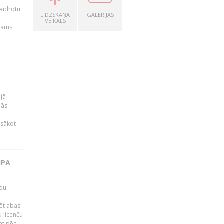
kaidrotu
LĪDZSKAŅA
GALERIJAS
VEIKALS
ejams
ējā
lās
zsākot
IPA
rbu
ēt abas
 licenču
mt pēc