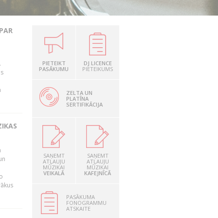
 PAR
.
PIETEIKT
DJ LICENCE
PASĀKUMU
PIETEIKUMS
as
n
ZELTA UN
PLATĪNA
SERTIFIKĀCIJA
ZIKAS
a
SAŅEMT
SAŅEMT
un
ATĻAUJU
ATĻAUJU
MŪZIKAI
MŪZIKAI
VEIKALĀ
KAFEJNĪCĀ
o
rākus
PASĀKUMA
FONOGRAMMU
ATSKAITE