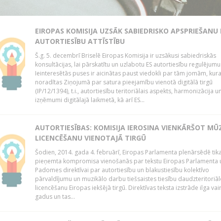
EIROPAS KOMISIJA UZSĀK SABIEDRISKO APSPRIEŠANU
AUTORTIESĪBU ATTĪSTĪBU
Š.g. 5. decembrī Briselē Eiropas Komisija ir uzsākusi sabiedriskās
konsultācijas, lai pārskatītu un uzlabotu ES autortiesību regulējumu
Ieinteresētās puses ir aicinātas paust viedokli par tām jomām, kur
noradītas Ziņojumā par satura pieejamību vienotā digitālā tirgū
(IP/12/1394), t.i., autortiesību teritoriālais aspekts, harmonizācija u
izņēmumi digitālajā laikmetā, kā arī ES...
AUTORTIESĪBAS: KOMISIJA IEROSINA VIENKĀRŠOT MŪ
LICENCĒŠANU VIENOTAJĀ TIRGŪ
Šodien, 2014. gada 4. februārī, Eiropas Parlamenta plenārsēdē tik
pieņemta kompromisa vienošanās par tekstu Eiropas Parlamenta 
Padomes direktīvai par autortiesību un blakustiesību kolektīvo
pārvaldījumu un muzikālo darbu tiešsaistes tiesību daudzteritoriāl
licencēšanu Eiropas iekšējā tirgū. Direktīvas teksta izstrāde ilga vai
gadus un tas...