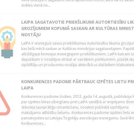
izvēles vienā no...
LAIPA SAGATAVOTIE PRIEKŠLIKUMI AUTORTIESĪBU LI
GROZĪJUMIEM KOPUMĀ SASKAN AR KULTŪRAS MINIST
NOSTĀJU
LaIPA ir iesniegusi savus priekšlikumus Autortiesību likuma grozīj
kas lielā mērā saskan ar Kultūras ministrijas sagatavotajiem. Papil
atbildīgajai komisijai iesniegtajiem priekšlikumiem, LaIPA katram 
deputātam ir nosūtījusi vēstuli ar vairākiem pielikumiem, plašāk sk
izpildītāju un producentu nostāju attiecībā uz dažādiem blakustiesī
KONKURENCES PADOME PĀRTRAUC IZPĒTES LIETU PR
LAIPA
Konkurences padome šodien, 2012. gada 14. augustā, publiskoja
par izpētes lietas izbeigšanu pret LaIPA saistībā ar iespējamo do
stāvokļa ļaunprātīgu izmantošanu, nosakot publiskā izpildījuma
maksājamo atlīdzību lielumu. Konkurences padome izpētes lietu ie
pamatojoties uz Latvijas Tirgotāju asociācijas iesniegumu. Savā l
Konkurences...