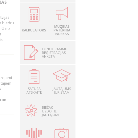
KAS
tvijas
a biedru
MŪZIKAS
ērā no
KALKULATORS
PATĒRIŅA
ā
INDEKSS
is
FONOGRAMMU
REĢISTRĀCIJAS
ANKETA
T
ērojami
ētājiem
s
SATURA
JAUTĀJUMS
ATSKAITE
JURISTAM
u un
BIEŽĀK
UZDOTIE
JAUTĀJUMI