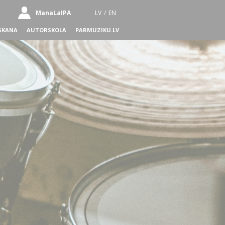
ManaLaIPA
LV
/
EN
SKANA
AUTORSKOLA
PARMUZIKU.LV