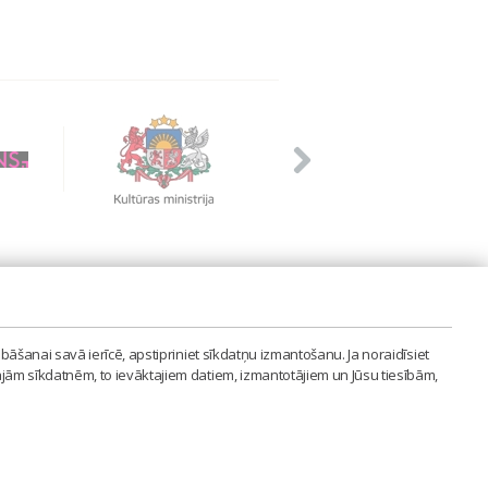
PVIENĪBA'
bāšanai savā ierīcē, apstipriniet sīkdatņu izmantošanu. Ja noraidīsiet
LAIPA.ORG
ajām sīkdatnēm, to ievāktajiem datiem, izmantotājiem un Jūsu tiesībām,