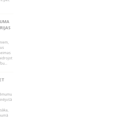
KUMA
RIJAS
umiem,
dus
Saeimas
aidrojot
bu...
ET
 lēmumu
minējošā
sāka,
ēmumā