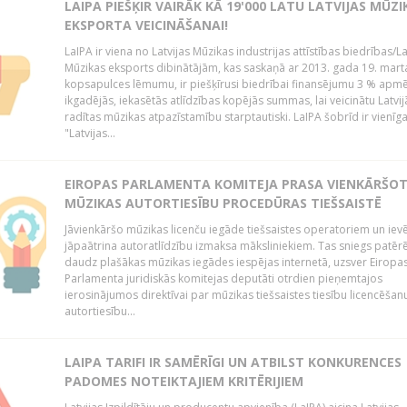
LAIPA PIEŠĶIR VAIRĀK KĀ 19'000 LATU LATVIJAS MŪZI
EKSPORTA VEICINĀŠANAI!
LaIPA ir viena no Latvijas Mūzikas industrijas attīstības biedrības/La
Mūzikas eksports dibinātājām, kas saskaņā ar 2013. gada 19. mart
kopsapulces lēmumu, ir piešķīrusi biedrībai finansējumu 3 % apm
ikgadējās, iekasētās atlīdzības kopējās summas, lai veicinātu Latvij
radītas mūzikas atpazīstamību starptautiski. LaIPA šobrīd ir vienīga
"Latvijas...
EIROPAS PARLAMENTA KOMITEJA PRASA VIENKĀRŠO
MŪZIKAS AUTORTIESĪBU PROCEDŪRAS TIEŠSAISTĒ
Jāvienkāršo mūzikas licenču iegāde tiešsaistes operatoriem un iev
jāpaātrina autoratlīdzību izmaksa māksliniekiem. Tas sniegs patēr
daudz plašākas mūzikas iegādes iespējas internetā, uzsver Eiropa
Parlamenta juridiskās komitejas deputāti otrdien pieņemtajos
ierosinājumos direktīvai par mūzikas tiešsaistes tiesību licencēšan
autortiesību...
LAIPA TARIFI IR SAMĒRĪGI UN ATBILST KONKURENCES
PADOMES NOTEIKTAJIEM KRITĒRIJIEM