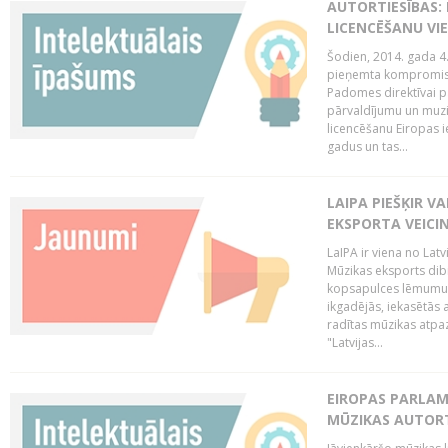
AUTORTIESĪBAS: 
LICENCĒŠANU VI
Šodien, 2014. gada 4.
pieņemta kompromisa
Padomes direktīvai pa
pārvaldījumu un muzik
licencēšanu Eiropas ie
gadus un tas...
LAIPA PIEŠĶIR V
EKSPORTA VEICI
LaIPA ir viena no Latv
Mūzikas eksports dib
kopsapulces lēmumu, 
ikgadējās, iekasētās 
radītas mūzikas atpaz
"Latvijas...
EIROPAS PARLAM
MŪZIKAS AUTORT