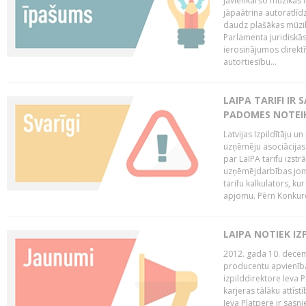
Jāvienkāršo mūzikas l
jāpaātrina autoratlīd
daudz plašākas mūzik
Parlamenta juridiskā
ierosinājumos direktī
autortiesību...
LAIPA TARIFI IR
PADOMES NOTEIK
Latvijas Izpildītāju u
uzņēmēju asociācijas 
par LaIPA tarifu izs
uzņēmējdarbības jom
tarifu kalkulators, ku
apjomu. Pērn Konkur
LAIPA NOTIEK I
2012. gada 10. decemb
producentu apvienības
izpilddirektore Ieva 
karjeras tālāku attīst
Ieva Platpere ir sasn