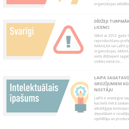
organizācijas attīstību
DĪDŽEJI TURPMĀ
LICENCI
Sākot ar 2012. gada 1
reproducēšanu profe
AKKA/LAA vai LaIPA p
organizācijas. AKKA/L
vietā dīdžejiem sagat
izvēles vienā no...
LAIPA SAGATAVO
GROZĪJUMIEM KO
NOSTĀJU
LaIPA ir iesniegusi s
kas lielā mērā saskan
atbildīgajai komisija
deputātam ir nosūtīju
izpildītāju un produc