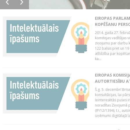
EIROPAS PARLAM
KOPĒŠANU PERS
2014. gada 27. februā
komitejas vadītājas v
ziņojumu par darbu k
122 balsis pret un 19
atlīdzība par kopēša
ka...
EIROPAS KOMISIJ
AUTORTIESĪBU A
Š.g. 5. decembrī Bris
konsultācijas, lai pār
Ieinteresētās puses i
noradītas Ziņojumā pa
(IP/12/1394), t.i., aut
izņēmumi digitālajā la