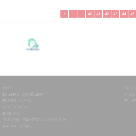
«
1
..
40
41
42
43
44
45
LAIPA
BIEDRĪ
ES IZMANTOJU MŪZIKU
MISAS 
ES RADU MŪZIKU
TEL. 6
AKTUALITĀTES
KONTAKTI
SĪKDATŅU IZMANTOŠANAS POLITIKA
DATU APSTRĀDE