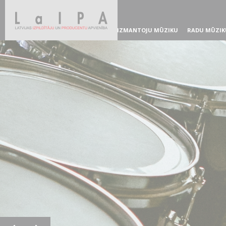
IZMANTOJU MŪZIKU
RADU MŪZIK