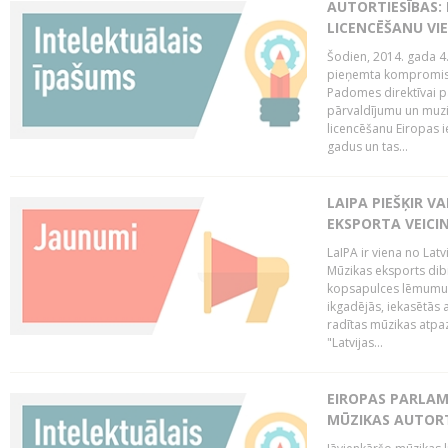
AUTORTIESĪBAS: 
LICENCĒŠANU VI
Šodien, 2014. gada 4.
pieņemta kompromisa
Padomes direktīvai pa
pārvaldījumu un muzik
licencēšanu Eiropas ie
gadus un tas...
LAIPA PIEŠĶIR V
EKSPORTA VEICI
LaIPA ir viena no Latv
Mūzikas eksports dib
kopsapulces lēmumu, 
ikgadējās, iekasētās 
radītas mūzikas atpaz
"Latvijas...
EIROPAS PARLAM
MŪZIKAS AUTORT