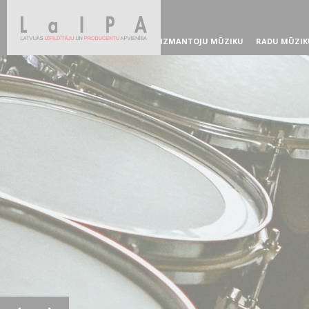
IZMANTOJU MŪZIKU
RADU MŪZIK