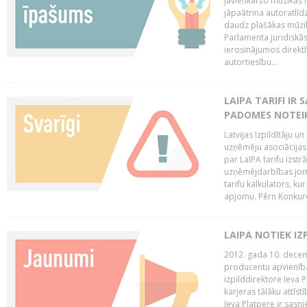
Jāvienkāršo mūzikas l
jāpaātrina autoratlīd
daudz plašākas mūzik
Parlamenta juridiskā
ierosinājumos direktī
autortiesību...
LAIPA TARIFI IR
PADOMES NOTEIK
Latvijas Izpildītāju u
uzņēmēju asociācijas 
par LaIPA tarifu izs
uzņēmējdarbības jom
tarifu kalkulators, ku
apjomu. Pērn Konkur
LAIPA NOTIEK I
2012. gada 10. decemb
producentu apvienības
izpilddirektore Ieva 
karjeras tālāku attīst
Ieva Platpere ir sasn