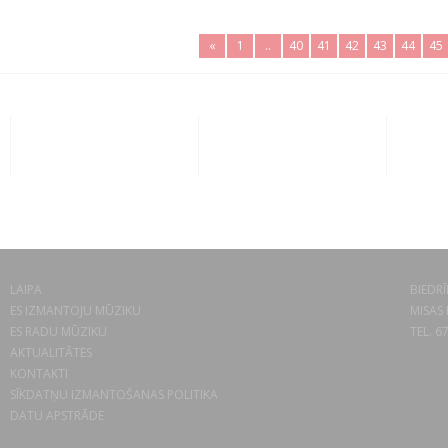
«
1
..
40
41
42
43
44
45
LAIPA
BIEDRĪ
ES IZMANTOJU MŪZIKU
MISAS 
ES RADU MŪZIKU
TEL. 6
AKTUALITĀTES
KONTAKTI
SĪKDATŅU IZMANTOŠANAS POLITIKA
DATU APSTRĀDE