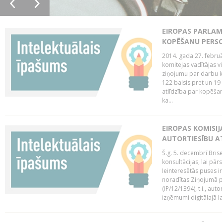
EIROPAS PARLAM
KOPĒŠANU PERS
2014. gada 27. februā
komitejas vadītājas v
ziņojumu par darbu k
122 balsis pret un 19
atlīdzība par kopēša
ka...
EIROPAS KOMISIJ
AUTORTIESĪBU A
Š.g. 5. decembrī Bris
konsultācijas, lai pār
Ieinteresētās puses i
noradītas Ziņojumā pa
(IP/12/1394), t.i., aut
izņēmumi digitālajā la