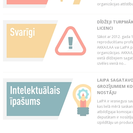
organizācijas attīstību
DĪDŽEJI TURPMĀ
LICENCI
Sākot ar 2012. gada 1
reproducēšanu profe
AKKA/LAA vai LaIPA p
organizācijas. AKKA/L
vietā dīdžejiem sagat
izvēles vienā no...
LAIPA SAGATAVO
GROZĪJUMIEM KO
NOSTĀJU
LaIPA ir iesniegusi s
kas lielā mērā saskan
atbildīgajai komisija
deputātam ir nosūtīju
izpildītāju un produc