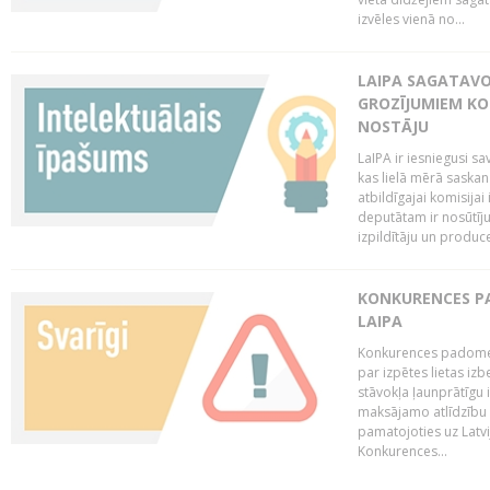
izvēles vienā no...
LAIPA SAGATAVO
GROZĪJUMIEM KO
NOSTĀJU
LaIPA ir iesniegusi s
kas lielā mērā saskan
atbildīgajai komisija
deputātam ir nosūtīju
izpildītāju un produc
KONKURENCES PA
LAIPA
Konkurences padome 
par izpētes lietas iz
stāvokļa ļaunprātīgu
maksājamo atlīdzību 
pamatojoties uz Latv
Konkurences...