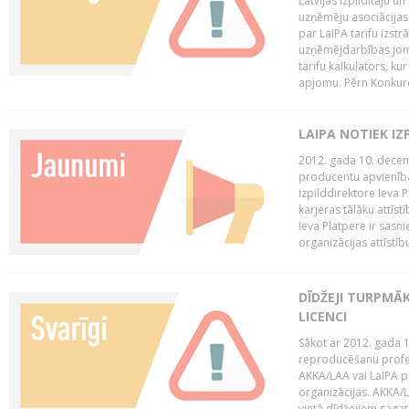
Latvijas Izpildītāju u
uzņēmēju asociācijas 
par LaIPA tarifu izs
uzņēmējdarbības jom
tarifu kalkulators, ku
apjomu. Pērn Konkur
LAIPA NOTIEK I
2012. gada 10. decemb
producentu apvienības
izpilddirektore Ieva 
karjeras tālāku attīst
Ieva Platpere ir sasn
organizācijas attīstību
DĪDŽEJI TURPMĀ
LICENCI
Sākot ar 2012. gada 1
reproducēšanu profe
AKKA/LAA vai LaIPA p
organizācijas. AKKA/L
vietā dīdžejiem sagat