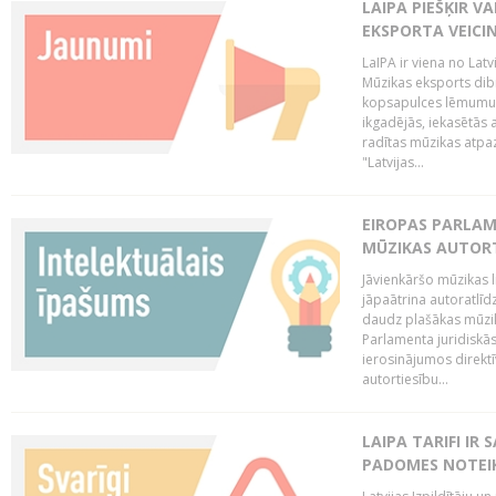
LAIPA PIEŠĶIR V
EKSPORTA VEICI
LaIPA ir viena no Latv
Mūzikas eksports dib
kopsapulces lēmumu, 
ikgadējās, iekasētās 
radītas mūzikas atpaz
"Latvijas...
EIROPAS PARLAM
MŪZIKAS AUTORT
Jāvienkāršo mūzikas l
jāpaātrina autoratlīd
daudz plašākas mūzik
Parlamenta juridiskā
ierosinājumos direktī
autortiesību...
LAIPA TARIFI IR
PADOMES NOTEIK