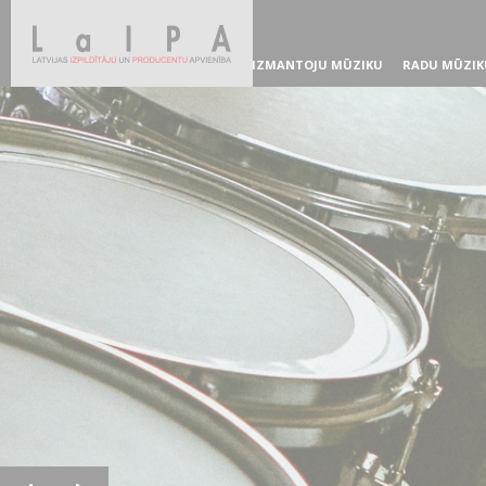
IZMANTOJU MŪZIKU
RADU MŪZIK