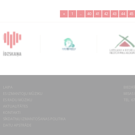
«
1
..
40
41
42
43
44
45
LAIPA
BIEDRĪ
ES IZMANTOJU MŪZIKU
MISAS 
ES RADU MŪZIKU
TEL. 6
AKTUALITĀTES
KONTAKTI
SĪKDATŅU IZMANTOŠANAS POLITIKA
DATU APSTRĀDE