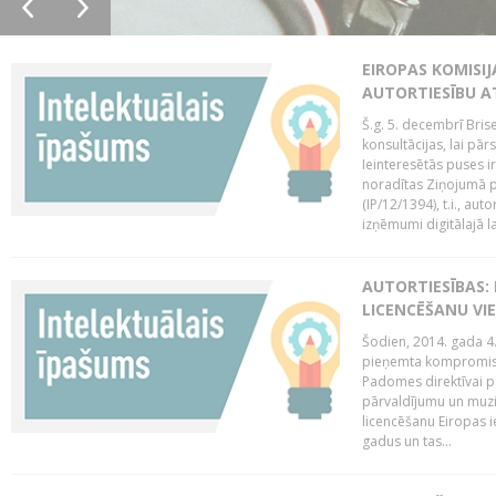
EIROPAS KOMISIJ
AUTORTIESĪBU A
Š.g. 5. decembrī Bris
konsultācijas, lai pār
Ieinteresētās puses i
noradītas Ziņojumā pa
(IP/12/1394), t.i., aut
izņēmumi digitālajā la
AUTORTIESĪBAS: 
LICENCĒŠANU VI
Šodien, 2014. gada 4.
pieņemta kompromisa
Padomes direktīvai pa
pārvaldījumu un muzik
licencēšanu Eiropas ie
gadus un tas...