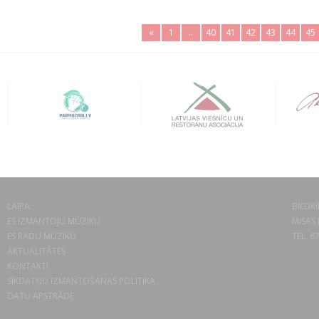
«
1
..
40
41
42
43
44
45
LAIPA
BIEDRĪ
ES IZMANTOJU MŪZIKU
MISAS 
ES RADU MŪZIKU
TEL. 6
AKTUALITĀTES
KONTAKTI
SĪKDATŅU IZMANTOŠANAS POLITIKA
DATU APSTRĀDE