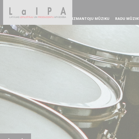
IZMANTOJU MŪZIKU
RADU MŪZIK