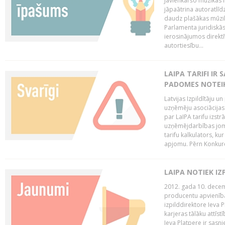
Jāvienkāršo mūzikas l
jāpaātrina autoratlīd
daudz plašākas mūzik
Parlamenta juridiskā
ierosinājumos direktī
autortiesību...
LAIPA TARIFI IR
PADOMES NOTEIK
Latvijas Izpildītāju u
uzņēmēju asociācijas 
par LaIPA tarifu izs
uzņēmējdarbības jom
tarifu kalkulators, ku
apjomu. Pērn Konkur
LAIPA NOTIEK I
2012. gada 10. decemb
producentu apvienības
izpilddirektore Ieva 
karjeras tālāku attīst
Ieva Platpere ir sasn