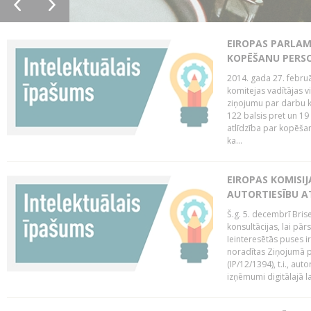
EIROPAS PARLAM
KOPĒŠANU PERS
2014. gada 27. februā
komitejas vadītājas v
ziņojumu par darbu k
122 balsis pret un 19
atlīdzība par kopēša
ka...
EIROPAS KOMISIJ
AUTORTIESĪBU A
Š.g. 5. decembrī Bris
konsultācijas, lai pār
Ieinteresētās puses i
noradītas Ziņojumā pa
(IP/12/1394), t.i., aut
izņēmumi digitālajā la