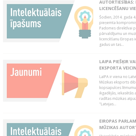
AUTORTIESĪBAS: 
LICENCĒŠANU VI
Šodien, 2014. gada 4.
pieņemta kompromisa
Padomes direktīvai pa
pārvaldījumu un muzik
licencēšanu Eiropas ie
gadus un tas...
LAIPA PIEŠĶIR V
EKSPORTA VEICI
LaIPA ir viena no Latv
Mūzikas eksports dib
kopsapulces lēmumu, 
ikgadējās, iekasētās 
radītas mūzikas atpaz
"Latvijas...
EIROPAS PARLAM
MŪZIKAS AUTORT