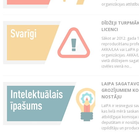
organizācijas attīstību
DĪDŽEJI TURPMĀ
LICENCI
Sākot ar 2012. gada 1
reproducēšanu profe
AKKA/LAA vai LaIPA p
organizācijas. AKKA/L
vietā dīdžejiem sagat
izvēles vienā no...
LAIPA SAGATAVO
GROZĪJUMIEM KO
NOSTĀJU
LaIPA ir iesniegusi s
kas lielā mērā saskan
atbildīgajai komisija
deputātam ir nosūtīju
izpildītāju un produc