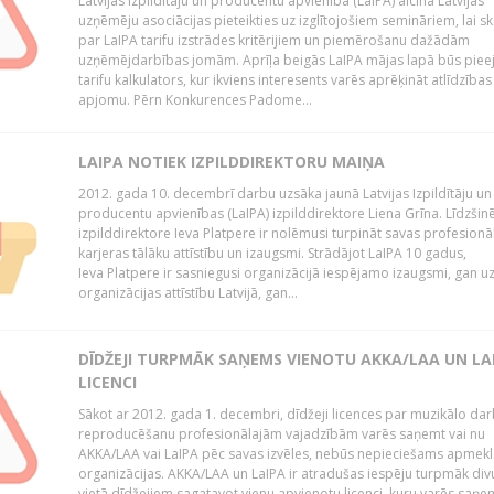
Latvijas Izpildītāju un producentu apvienība (LaIPA) aicina Latvijas
uzņēmēju asociācijas pieteikties uz izglītojošiem semināriem, lai s
par LaIPA tarifu izstrādes kritērijiem un piemērošanu dažādām
uzņēmējdarbības jomām. Aprīļa beigās LaIPA mājas lapā būs pie
tarifu kalkulators, kur ikviens interesents varēs aprēķināt atlīdzības
apjomu. Pērn Konkurences Padome...
LAIPA NOTIEK IZPILDDIREKTORU MAIŅA
2012. gada 10. decembrī darbu uzsāka jaunā Latvijas Izpildītāju un
producentu apvienības (LaIPA) izpilddirektore Liena Grīna. Līdzšin
izpilddirektore Ieva Platpere ir nolēmusi turpināt savas profesionā
karjeras tālāku attīstību un izaugsmi. Strādājot LaIPA 10 gadus,
Ieva Platpere ir sasniegusi organizācijā iespējamo izaugsmi, gan u
organizācijas attīstību Latvijā, gan...
DĪDŽEJI TURPMĀK SAŅEMS VIENOTU AKKA/LAA UN LA
LICENCI
Sākot ar 2012. gada 1. decembri, dīdžeji licences par muzikālo da
reproducēšanu profesionālajām vajadzībām varēs saņemt vai nu
AKKA/LAA vai LaIPA pēc savas izvēles, nebūs nepieciešams apmekl
organizācijas. AKKA/LAA un LaIPA ir atradušas iespēju turpmāk divu
vietā dīdžejiem sagatavot vienu apvienotu licenci, kuru varēs saņe