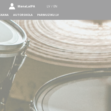
ManaLaIPA
LV
/
EN
SKANA
AUTORSKOLA
PARMUZIKU.LV