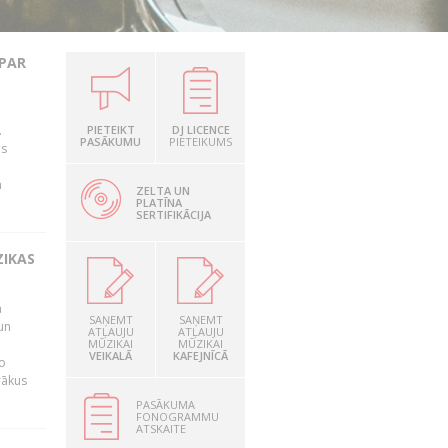
 PAR
.
PIETEIKT
DJ LICENCE
PASĀKUMU
PIETEIKUMS
as
n
ZELTA UN
PLATĪNA
SERTIFIKĀCIJA
ZIKAS
a
SAŅEMT
SAŅEMT
un
ATĻAUJU
ATĻAUJU
MŪZIKAI
MŪZIKAI
VEIKALĀ
KAFEJNĪCĀ
o
rākus
PASĀKUMA
FONOGRAMMU
ATSKAITE