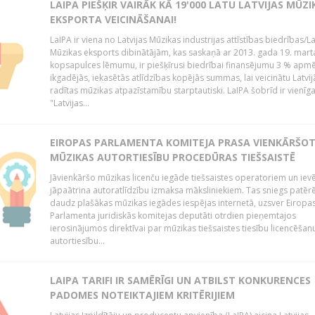
LAIPA PIEŠĶIR VAIRĀK KĀ 19'000 LATU LATVIJAS MŪZI
EKSPORTA VEICINĀŠANAI!
LaIPA ir viena no Latvijas Mūzikas industrijas attīstības biedrības/La
Mūzikas eksports dibinātājām, kas saskaņā ar 2013. gada 19. mart
kopsapulces lēmumu, ir piešķīrusi biedrībai finansējumu 3 % apm
ikgadējās, iekasētās atlīdzības kopējās summas, lai veicinātu Latvij
radītas mūzikas atpazīstamību starptautiski. LaIPA šobrīd ir vienīga
"Latvijas...
EIROPAS PARLAMENTA KOMITEJA PRASA VIENKĀRŠO
MŪZIKAS AUTORTIESĪBU PROCEDŪRAS TIEŠSAISTĒ
Jāvienkāršo mūzikas licenču iegāde tiešsaistes operatoriem un iev
jāpaātrina autoratlīdzību izmaksa māksliniekiem. Tas sniegs patēr
daudz plašākas mūzikas iegādes iespējas internetā, uzsver Eiropa
Parlamenta juridiskās komitejas deputāti otrdien pieņemtajos
ierosinājumos direktīvai par mūzikas tiešsaistes tiesību licencēšan
autortiesību...
LAIPA TARIFI IR SAMĒRĪGI UN ATBILST KONKURENCES
PADOMES NOTEIKTAJIEM KRITĒRIJIEM