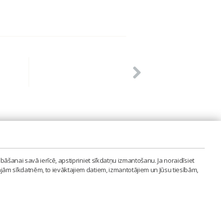
PVIENĪBA'
bāšanai savā ierīcē, apstipriniet sīkdatņu izmantošanu. Ja noraidīsiet
LAIPA.ORG
ajām sīkdatnēm, to ievāktajiem datiem, izmantotājiem un Jūsu tiesībām,