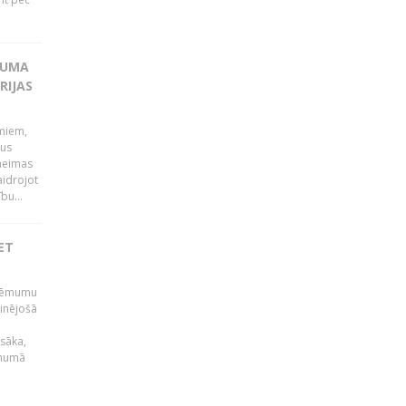
KUMA
RIJAS
umiem,
dus
Saeimas
aidrojot
bu...
ET
 lēmumu
minējošā
sāka,
ēmumā