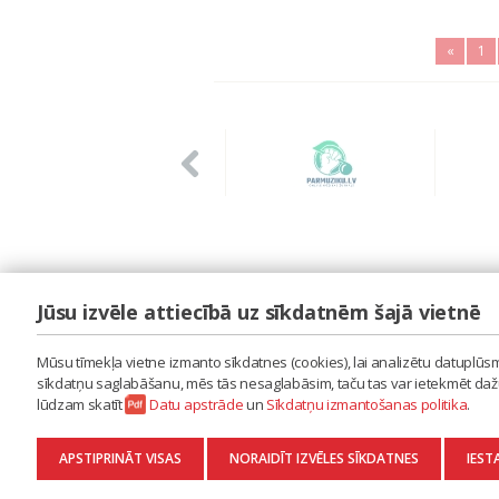
«
1
Jūsu izvēle attiecībā uz sīkdatnēm šajā vietnē
LAIPA
ES IZMANTOJU MŪZIKU
Mūsu tīmekļa vietne izmanto sīkdatnes (cookies), lai analizētu datuplūsmu
ES RADU MŪZIKU
sīkdatņu saglabāšanu, mēs tās nesaglabāsim, taču tas var ietekmēt dažu 
AKTUALITĀTES
lūdzam skatīt
Datu apstrāde
un
Sīkdatņu izmantošanas politika
.
KONTAKTI
SĪKDATŅU IZMANTOŠANAS POLITIKA
APSTIPRINĀT VISAS
NORAIDĪT IZVĒLES SĪKDATNES
IEST
DATU APSTRĀDE