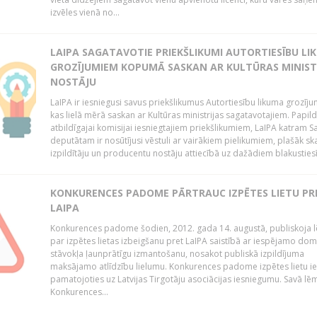
izvēles vienā no...
LAIPA SAGATAVOTIE PRIEKŠLIKUMI AUTORTIESĪBU LI
GROZĪJUMIEM KOPUMĀ SASKAN AR KULTŪRAS MINIST
NOSTĀJU
LaIPA ir iesniegusi savus priekšlikumus Autortiesību likuma grozīj
kas lielā mērā saskan ar Kultūras ministrijas sagatavotajiem. Papil
atbildīgajai komisijai iesniegtajiem priekšlikumiem, LaIPA katram 
deputātam ir nosūtījusi vēstuli ar vairākiem pielikumiem, plašāk sk
izpildītāju un producentu nostāju attiecībā uz dažādiem blakustiesī
KONKURENCES PADOME PĀRTRAUC IZPĒTES LIETU PR
LAIPA
Konkurences padome šodien, 2012. gada 14. augustā, publiskoja
par izpētes lietas izbeigšanu pret LaIPA saistībā ar iespējamo do
stāvokļa ļaunprātīgu izmantošanu, nosakot publiskā izpildījuma
maksājamo atlīdzību lielumu. Konkurences padome izpētes lietu ie
pamatojoties uz Latvijas Tirgotāju asociācijas iesniegumu. Savā l
Konkurences...