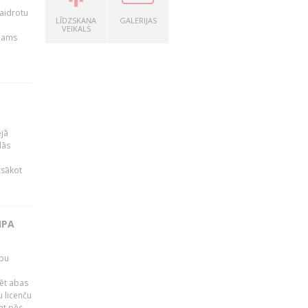
kaidrotu
LĪDZSKAŅA
GALERIJAS
VEIKALS
ejams
ējā
lās
zsākot
IPA
rbu
ēt abas
 licenču
mt pēc