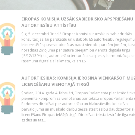
EIROPAS KOMISIJA UZSĀK SABIEDRISKO APSPRIEŠANU
AUTORTIESĪBU ATTĪSTĪBU
Š.g. 5. decembrī Briselē Eiropas Komisija ir uzsākusi sabiedriskās
konsultācijas, lai pārskatītu un uzlabotu ES autortiesību regulējumu
Ieinteresētās puses ir aicinātas paust viedokli par tām jomām, kur
noradītas Ziņojumā par satura pieejamību vienotā digitālā tirgū
(IP/12/1394), t.i., autortiesību teritoriālais aspekts, harmonizācija u
izņēmumi digitālajā laikmetā, kā arī ES...
AUTORTIESĪBAS: KOMISIJA IEROSINA VIENKĀRŠOT MŪ
LICENCĒŠANU VIENOTAJĀ TIRGŪ
Šodien, 2014. gada 4. februārī, Eiropas Parlamenta plenārsēdē tik
pieņemta kompromisa vienošanās par tekstu Eiropas Parlamenta 
Padomes direktīvai par autortiesību un blakustiesību kolektīvo
pārvaldījumu un muzikālo darbu tiešsaistes tiesību daudzteritoriāl
licencēšanu Eiropas iekšējā tirgū. Direktīvas teksta izstrāde ilga vai
gadus un tas...