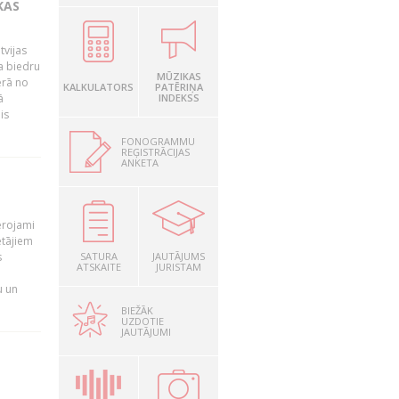
KAS
tvijas
a biedru
MŪZIKAS
ērā no
KALKULATORS
PATĒRIŅA
ā
INDEKSS
is
FONOGRAMMU
REĢISTRĀCIJAS
ANKETA
T
ērojami
ētājiem
s
SATURA
JAUTĀJUMS
ATSKAITE
JURISTAM
u un
BIEŽĀK
UZDOTIE
JAUTĀJUMI