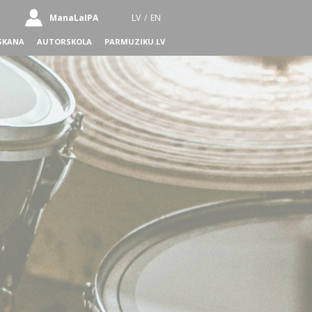
ManaLaIPA
LV
/
EN
SKANA
AUTORSKOLA
PARMUZIKU.LV