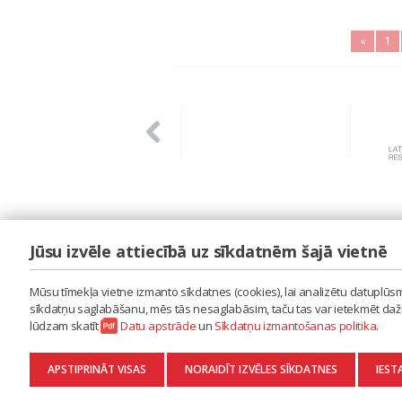
«
1
Jūsu izvēle attiecībā uz sīkdatnēm šajā vietnē
LAIPA
ES IZMANTOJU MŪZIKU
Mūsu tīmekļa vietne izmanto sīkdatnes (cookies), lai analizētu datuplūsmu
ES RADU MŪZIKU
sīkdatņu saglabāšanu, mēs tās nesaglabāsim, taču tas var ietekmēt dažu 
AKTUALITĀTES
lūdzam skatīt
Datu apstrāde
un
Sīkdatņu izmantošanas politika
.
KONTAKTI
SĪKDATŅU IZMANTOŠANAS POLITIKA
APSTIPRINĀT VISAS
NORAIDĪT IZVĒLES SĪKDATNES
IEST
DATU APSTRĀDE