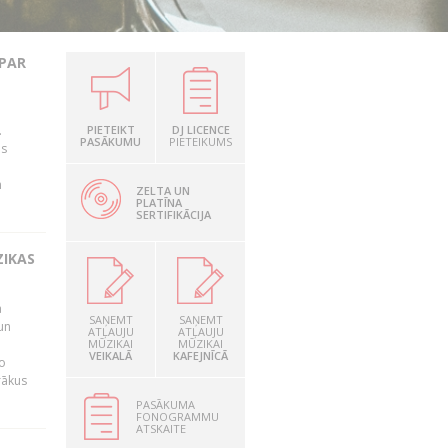
 PAR
.
PIETEIKT
DJ LICENCE
PASĀKUMU
PIETEIKUMS
as
n
ZELTA UN
PLATĪNA
SERTIFIKĀCIJA
ZIKAS
a
SAŅEMT
SAŅEMT
un
ATĻAUJU
ATĻAUJU
MŪZIKAI
MŪZIKAI
VEIKALĀ
KAFEJNĪCĀ
o
rākus
PASĀKUMA
FONOGRAMMU
ATSKAITE