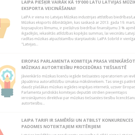
LAIPA PIEŠĶIR VAIRĀK KĀ 19'000 LATU LATVIJAS MŪZI
EKSPORTA VEICINĀŠANAI!
LaIPA ir viena no Latvijas Mūzikas industrijas attīstības biedrības/La
Mūzikas eksports dibinātājām, kas saskaņā ar 2013. gada 19. mart
kopsapulces lēmumu, ir piešķīrusi biedrībai finansējumu 3 % apm
ikgadējās, iekasētās atlīdzības kopējās summas, lai veicinātu Latvij
radītas mūzikas atpazīstamību starptautiski. LaIPA šobrīd ir vienīga
"Latvijas...
EIROPAS PARLAMENTA KOMITEJA PRASA VIENKĀRŠO
MŪZIKAS AUTORTIESĪBU PROCEDŪRAS TIEŠSAISTĒ
Jāvienkāršo mūzikas licenču iegāde tiešsaistes operatoriem un iev
jāpaātrina autoratlīdzību izmaksa māksliniekiem. Tas sniegs patēr
daudz plašākas mūzikas iegādes iespējas internetā, uzsver Eiropa
Parlamenta juridiskās komitejas deputāti otrdien pieņemtajos
ierosinājumos direktīvai par mūzikas tiešsaistes tiesību licencēšan
autortiesību...
LAIPA TARIFI IR SAMĒRĪGI UN ATBILST KONKURENCES
PADOMES NOTEIKTAJIEM KRITĒRIJIEM