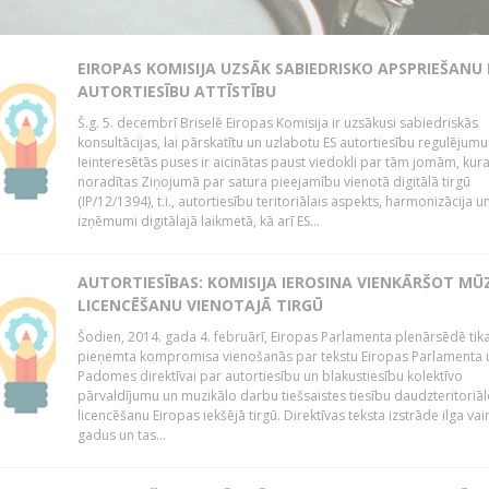
EIROPAS KOMISIJA UZSĀK SABIEDRISKO APSPRIEŠANU
AUTORTIESĪBU ATTĪSTĪBU
Š.g. 5. decembrī Briselē Eiropas Komisija ir uzsākusi sabiedriskās
konsultācijas, lai pārskatītu un uzlabotu ES autortiesību regulējumu
Ieinteresētās puses ir aicinātas paust viedokli par tām jomām, kur
noradītas Ziņojumā par satura pieejamību vienotā digitālā tirgū
(IP/12/1394), t.i., autortiesību teritoriālais aspekts, harmonizācija u
izņēmumi digitālajā laikmetā, kā arī ES...
AUTORTIESĪBAS: KOMISIJA IEROSINA VIENKĀRŠOT MŪ
LICENCĒŠANU VIENOTAJĀ TIRGŪ
Šodien, 2014. gada 4. februārī, Eiropas Parlamenta plenārsēdē tik
pieņemta kompromisa vienošanās par tekstu Eiropas Parlamenta 
Padomes direktīvai par autortiesību un blakustiesību kolektīvo
pārvaldījumu un muzikālo darbu tiešsaistes tiesību daudzteritoriāl
licencēšanu Eiropas iekšējā tirgū. Direktīvas teksta izstrāde ilga vai
gadus un tas...