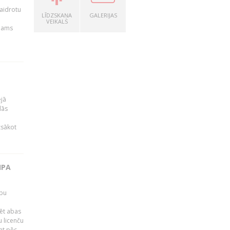
kaidrotu
LĪDZSKAŅA
GALERIJAS
VEIKALS
ejams
ējā
lās
zsākot
IPA
rbu
ēt abas
 licenču
mt pēc