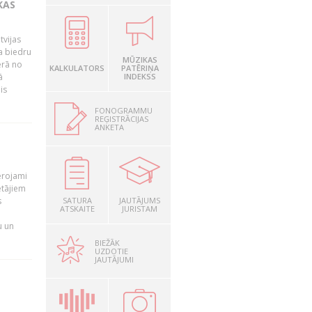
KAS
tvijas
a biedru
MŪZIKAS
ērā no
KALKULATORS
PATĒRIŅA
ā
INDEKSS
is
FONOGRAMMU
REĢISTRĀCIJAS
ANKETA
T
ērojami
ētājiem
s
SATURA
JAUTĀJUMS
ATSKAITE
JURISTAM
u un
BIEŽĀK
UZDOTIE
JAUTĀJUMI