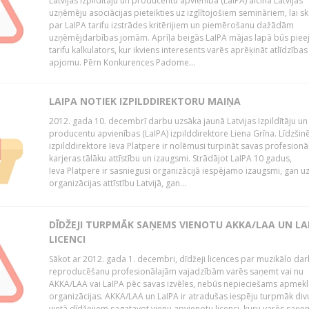
Latvijas Izpildītāju un producentu apvienība (LaIPA) aicina Latvijas
uzņēmēju asociācijas pieteikties uz izglītojošiem semināriem, lai s
par LaIPA tarifu izstrādes kritērijiem un piemērošanu dažādām
uzņēmējdarbības jomām. Aprīļa beigās LaIPA mājas lapā būs pie
tarifu kalkulators, kur ikviens interesents varēs aprēķināt atlīdzības
apjomu. Pērn Konkurences Padome...
LAIPA NOTIEK IZPILDDIREKTORU MAIŅA
2012. gada 10. decembrī darbu uzsāka jaunā Latvijas Izpildītāju un
producentu apvienības (LaIPA) izpilddirektore Liena Grīna. Līdzšin
izpilddirektore Ieva Platpere ir nolēmusi turpināt savas profesionā
karjeras tālāku attīstību un izaugsmi. Strādājot LaIPA 10 gadus,
Ieva Platpere ir sasniegusi organizācijā iespējamo izaugsmi, gan u
organizācijas attīstību Latvijā, gan...
DĪDŽEJI TURPMĀK SAŅEMS VIENOTU AKKA/LAA UN LA
LICENCI
Sākot ar 2012. gada 1. decembri, dīdžeji licences par muzikālo da
reproducēšanu profesionālajām vajadzībām varēs saņemt vai nu
AKKA/LAA vai LaIPA pēc savas izvēles, nebūs nepieciešams apmekl
organizācijas. AKKA/LAA un LaIPA ir atradušas iespēju turpmāk divu
vietā dīdžejiem sagatavot vienu apvienotu licenci, kuru varēs saņe