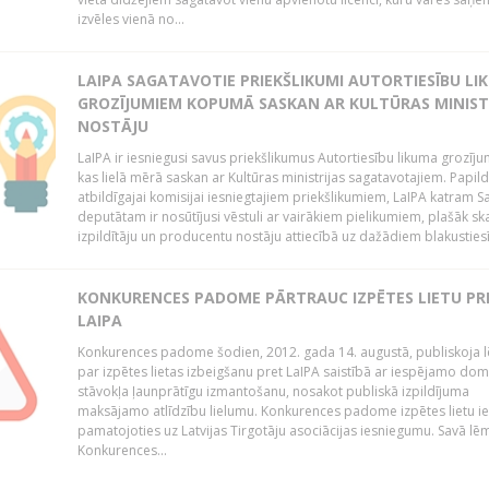
izvēles vienā no...
LAIPA SAGATAVOTIE PRIEKŠLIKUMI AUTORTIESĪBU LI
GROZĪJUMIEM KOPUMĀ SASKAN AR KULTŪRAS MINIST
NOSTĀJU
LaIPA ir iesniegusi savus priekšlikumus Autortiesību likuma grozīj
kas lielā mērā saskan ar Kultūras ministrijas sagatavotajiem. Papil
atbildīgajai komisijai iesniegtajiem priekšlikumiem, LaIPA katram 
deputātam ir nosūtījusi vēstuli ar vairākiem pielikumiem, plašāk sk
izpildītāju un producentu nostāju attiecībā uz dažādiem blakustiesī
KONKURENCES PADOME PĀRTRAUC IZPĒTES LIETU PR
LAIPA
Konkurences padome šodien, 2012. gada 14. augustā, publiskoja
par izpētes lietas izbeigšanu pret LaIPA saistībā ar iespējamo do
stāvokļa ļaunprātīgu izmantošanu, nosakot publiskā izpildījuma
maksājamo atlīdzību lielumu. Konkurences padome izpētes lietu ie
pamatojoties uz Latvijas Tirgotāju asociācijas iesniegumu. Savā l
Konkurences...