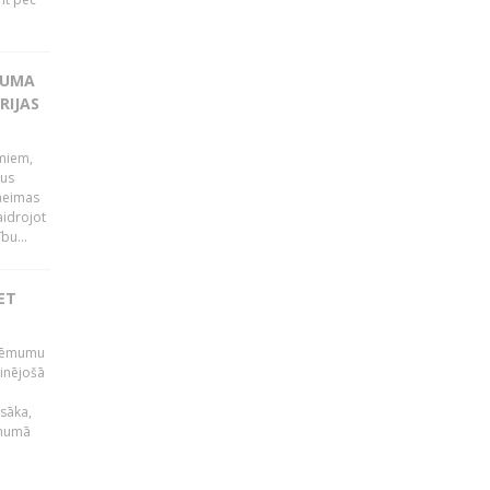
KUMA
RIJAS
umiem,
dus
Saeimas
aidrojot
bu...
ET
 lēmumu
minējošā
sāka,
ēmumā