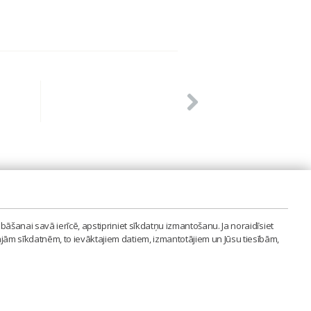
PVIENĪBA'
bāšanai savā ierīcē, apstipriniet sīkdatņu izmantošanu. Ja noraidīsiet
LAIPA.ORG
ajām sīkdatnēm, to ievāktajiem datiem, izmantotājiem un Jūsu tiesībām,