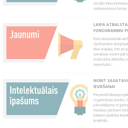
sociālo lietu komiteju
saskaņošanas biroju (
LAIPA ATBALSTA 
FONOGRAMMU PR
Esot starptautiski atz
darbojoties starptaut
tikai iespēja, bet ar
izmaksas visiem pārst
nodrošina atlīdzību i
repertuārs...
NORIT SAGATAVO
IEVIEŠANAI
Pieņemtā likumprojek
organizāciju biedru, t
pārvaldījumu organizā
mūzikas darbiem tiešs
kādiem jāatbilst kole
praktiski...