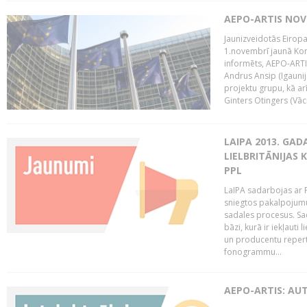
AEPO-ARTIS NO
Jaunizveidotās Eiropa
1.novembrī jaunā Kom
informēts, AEPO-ARTIS
Andrus Ansip (Igaunija
projektu grupu, kā a
Ginters Otingers (Vācij
LAIPA 2013. GAD
LIELBRITĀNIJAS
PPL
LaIPA sadarbojas ar P
sniegtos pakalpojum
sadales procesus. Sad
bāzi, kurā ir iekļauti
un producentu repertuā
fonogrammu...
AEPO-ARTIS: AU