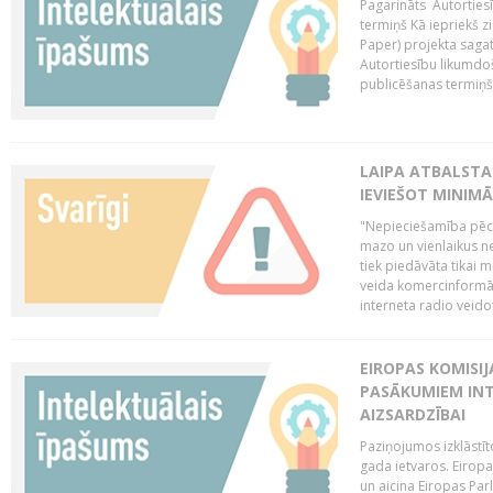
Pagarināts Autorties
termiņš Kā iepriekš zi
Paper) projekta saga
Autortiesību likumdoš
publicēšanas termiņš 
LAIPA ATBALSTA
IEVIEŠOT MINIM
"Nepieciešamība pēc 
mazo un vienlaikus ne
tiek piedāvāta tikai 
veida komercinformāci
interneta radio veidot
EIROPAS KOMISIJ
PASĀKUMIEM INT
AIZSARDZĪBAI
Paziņojumos izklāstīt
gada ietvaros. Eiropa
un aicina Eiropas Par