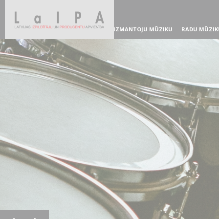
IZMANTOJU MŪZIKU
RADU MŪZIK