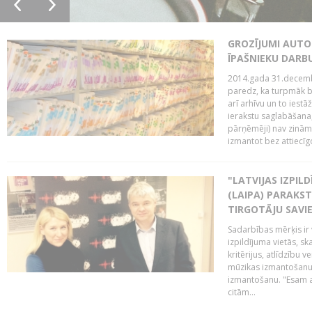
GROZĪJUMI AUTO
ĪPAŠNIEKU DAR
2014.gada 31.decembr
paredz, ka turpmāk bi
arī arhīvu un to iestā
ierakstu saglabāšana,
pārņēmēji) nav zināmi
izmantot bez attiecīgo
"LATVIJAS IZPIL
(LAIPA) PARAKST
TIRGOTĀJU SAVIE
Sadarbības mērķis ir 
izpildījuma vietās, sk
kritērijus, atlīdzību 
mūzikas izmantošanu 
izmantošanu. "Esam a
citām...