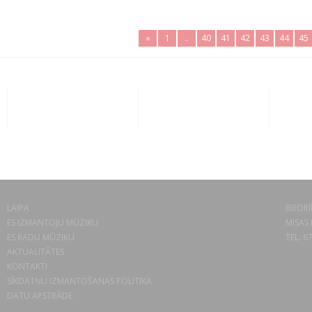
«
1
..
40
41
42
43
44
45
LAIPA
BIEDRĪ
ES IZMANTOJU MŪZIKU
MISAS 
ES RADU MŪZIKU
TEL. 6
AKTUALITĀTES
KONTAKTI
SĪKDATŅU IZMANTOŠANAS POLITIKA
DATU APSTRĀDE