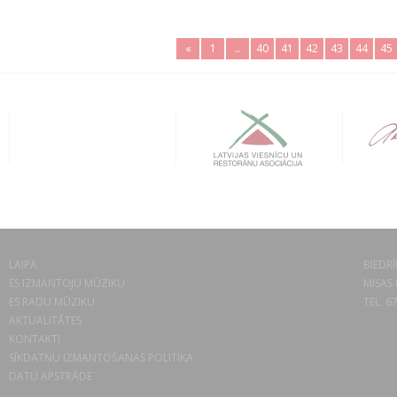
«
1
..
40
41
42
43
44
45
LAIPA
BIEDRĪ
ES IZMANTOJU MŪZIKU
MISAS 
ES RADU MŪZIKU
TEL. 6
AKTUALITĀTES
KONTAKTI
SĪKDATŅU IZMANTOŠANAS POLITIKA
DATU APSTRĀDE