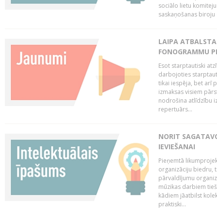
sociālo lietu komiteju
saskaņošanas biroju (
LAIPA ATBALSTA 
FONOGRAMMU PR
Esot starptautiski atz
darbojoties starptaut
tikai iespēja, bet ar
izmaksas visiem pārst
nodrošina atlīdzību i
repertuārs...
NORIT SAGATAVO
IEVIEŠANAI
Pieņemtā likumprojek
organizāciju biedru, t
pārvaldījumu organizā
mūzikas darbiem tiešs
kādiem jāatbilst kole
praktiski...