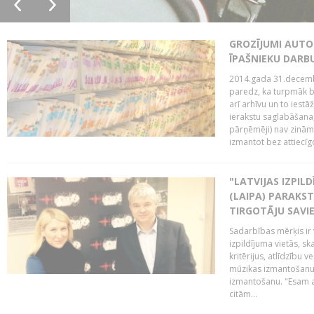
GROZĪJUMI AUTO
ĪPAŠNIEKU DAR
2014.gada 31.decembr
paredz, ka turpmāk bi
arī arhīvu un to iestā
ierakstu saglabāšana,
pārņēmēji) nav zināmi
izmantot bez attiecīgo
"LATVIJAS IZPIL
(LAIPA) PARAKST
TIRGOTĀJU SAVIE
Sadarbības mērķis ir 
izpildījuma vietās, sk
kritērijus, atlīdzību 
mūzikas izmantošanu 
izmantošanu. "Esam a
citām...