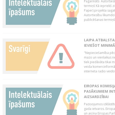
Pagarināts Autorties
termiņš Kā iepriekš zi
Paper) projekta saga
Autortiesību likumdoš
publicēšanas termiņš 
LAIPA ATBALSTA
IEVIEŠOT MINIM
"Nepieciešamība pēc 
mazo un vienlaikus ne
tiek piedāvāta tikai 
veida komercinformāci
interneta radio veidot
EIROPAS KOMISIJ
PASĀKUMIEM INT
AIZSARDZĪBAI
Paziņojumos izklāstīt
gada ietvaros. Eiropa
un aicina Eiropas Par