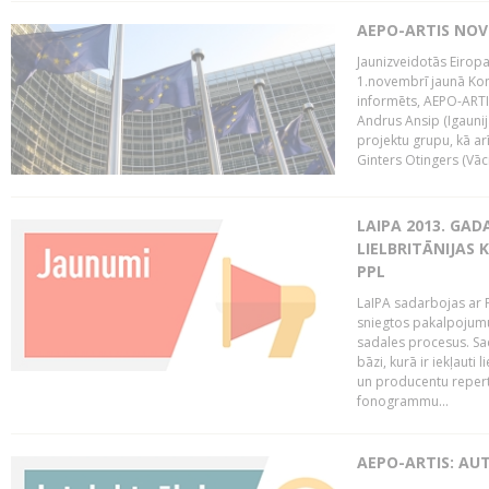
AEPO-ARTIS NO
Jaunizveidotās Eiropa
1.novembrī jaunā Kom
informēts, AEPO-ARTIS
Andrus Ansip (Igaunija
projektu grupu, kā a
Ginters Otingers (Vācij
LAIPA 2013. GAD
LIELBRITĀNIJAS
PPL
LaIPA sadarbojas ar P
sniegtos pakalpojum
sadales procesus. Sad
bāzi, kurā ir iekļauti
un producentu repertuā
fonogrammu...
AEPO-ARTIS: AU