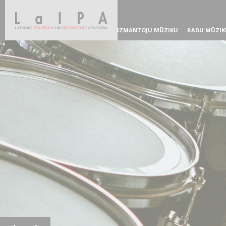
IZMANTOJU MŪZIKU
RADU MŪZIK