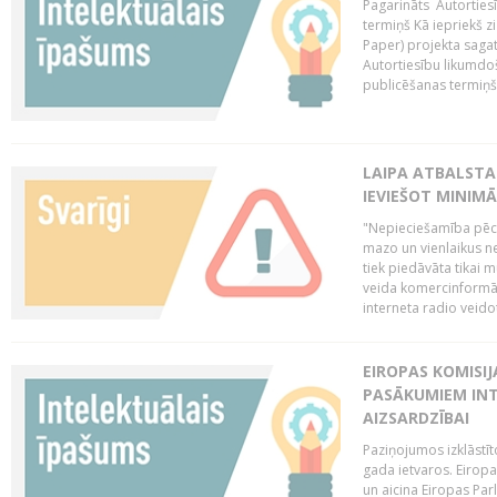
Pagarināts Autorties
termiņš Kā iepriekš zi
Paper) projekta saga
Autortiesību likumdoš
publicēšanas termiņš 
LAIPA ATBALSTA
IEVIEŠOT MINIM
"Nepieciešamība pēc 
mazo un vienlaikus ne
tiek piedāvāta tikai 
veida komercinformāci
interneta radio veidot
EIROPAS KOMISIJ
PASĀKUMIEM INT
AIZSARDZĪBAI
Paziņojumos izklāstīt
gada ietvaros. Eiropa
un aicina Eiropas Par