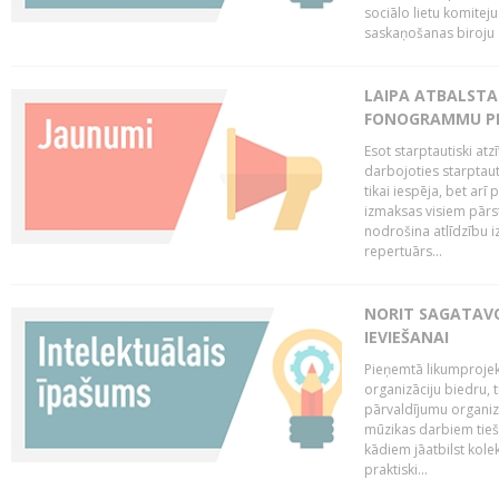
sociālo lietu komiteju
saskaņošanas biroju (
LAIPA ATBALSTA 
FONOGRAMMU PR
Esot starptautiski atz
darbojoties starptaut
tikai iespēja, bet ar
izmaksas visiem pārst
nodrošina atlīdzību i
repertuārs...
NORIT SAGATAVO
IEVIEŠANAI
Pieņemtā likumprojek
organizāciju biedru, t
pārvaldījumu organizā
mūzikas darbiem tiešs
kādiem jāatbilst kole
praktiski...