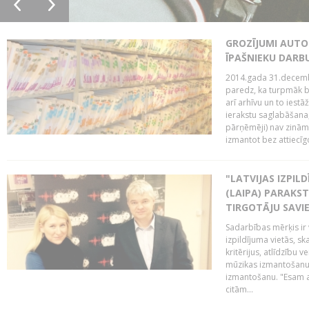
GROZĪJUMI AUTO
ĪPAŠNIEKU DAR
2014.gada 31.decembr
paredz, ka turpmāk bi
arī arhīvu un to iestā
ierakstu saglabāšana,
pārņēmēji) nav zināmi
izmantot bez attiecīgo
"LATVIJAS IZPIL
(LAIPA) PARAKST
TIRGOTĀJU SAVIE
Sadarbības mērķis ir 
izpildījuma vietās, sk
kritērijus, atlīdzību 
mūzikas izmantošanu 
izmantošanu. "Esam a
citām...