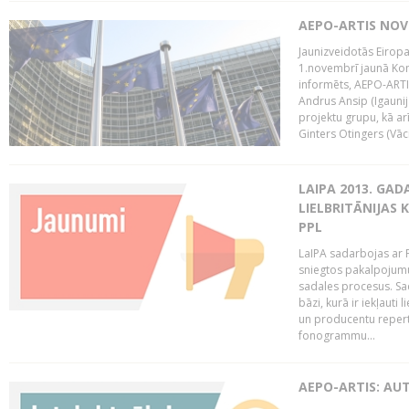
AEPO-ARTIS NO
Jaunizveidotās Eiropa
1.novembrī jaunā Kom
informēts, AEPO-ARTIS
Andrus Ansip (Igaunija
projektu grupu, kā a
Ginters Otingers (Vācij
LAIPA 2013. GAD
LIELBRITĀNIJAS
PPL
LaIPA sadarbojas ar P
sniegtos pakalpojum
sadales procesus. Sad
bāzi, kurā ir iekļauti
un producentu repertuā
fonogrammu...
AEPO-ARTIS: AU