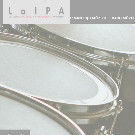
IZMANTOJU MŪZIKU
RADU MŪZIK