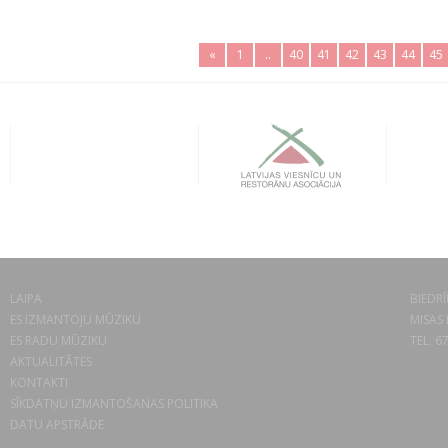
«
1
..
40
41
42
43
44
45
LAIPA
BIEDRĪ
ES IZMANTOJU MŪZIKU
MISAS 
ES RADU MŪZIKU
TEL. 6
AKTUALITĀTES
KONTAKTI
SĪKDATŅU IZMANTOŠANAS POLITIKA
DATU APSTRĀDE